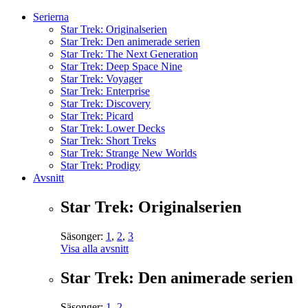
Serierna
Star Trek: Originalserien
Star Trek: Den animerade serien
Star Trek: The Next Generation
Star Trek: Deep Space Nine
Star Trek: Voyager
Star Trek: Enterprise
Star Trek: Discovery
Star Trek: Picard
Star Trek: Lower Decks
Star Trek: Short Treks
Star Trek: Strange New Worlds
Star Trek: Prodigy
Avsnitt
Star Trek: Originalserien
Säsonger:
1
,
2
,
3
Visa alla avsnitt
Star Trek: Den animerade serien
Säsonger:
1
,
2