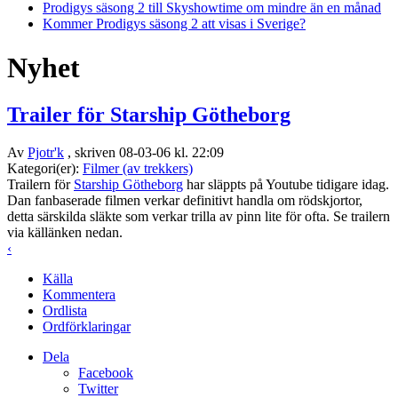
Prodigys säsong 2 till Skyshowtime om mindre än en månad
Kommer Prodigys säsong 2 att visas i Sverige?
Nyhet
Trailer för Starship Götheborg
Av
Pjotr'k
, skriven 08-03-06 kl. 22:09
Kategori(er):
Filmer (av trekkers)
Trailern för
Starship Götheborg
har släppts på Youtube tidigare idag.
Dan fanbaserade filmen verkar definitivt handla om rödskjortor,
detta särskilda släkte som verkar trilla av pinn lite för ofta. Se trailern
via källänken nedan.
‹
Källa
Kommentera
Ordlista
Ordförklaringar
Dela
Facebook
Twitter