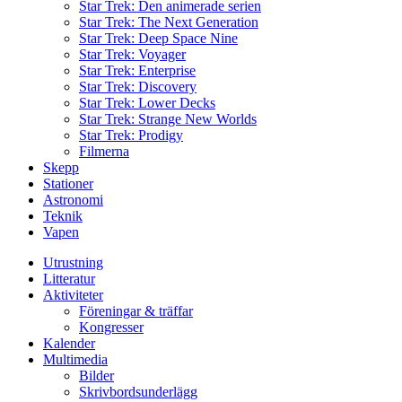
Star Trek: Den animerade serien
Star Trek: The Next Generation
Star Trek: Deep Space Nine
Star Trek: Voyager
Star Trek: Enterprise
Star Trek: Discovery
Star Trek: Lower Decks
Star Trek: Strange New Worlds
Star Trek: Prodigy
Filmerna
Skepp
Stationer
Astronomi
Teknik
Vapen
Utrustning
Litteratur
Aktiviteter
Föreningar & träffar
Kongresser
Kalender
Multimedia
Bilder
Skrivbordsunderlägg