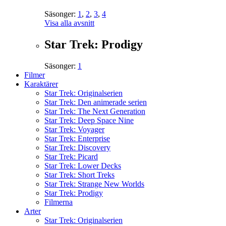
Säsonger:
1
,
2
,
3
,
4
Visa alla avsnitt
Star Trek: Prodigy
Säsonger:
1
Filmer
Karaktärer
Star Trek: Originalserien
Star Trek: Den animerade serien
Star Trek: The Next Generation
Star Trek: Deep Space Nine
Star Trek: Voyager
Star Trek: Enterprise
Star Trek: Discovery
Star Trek: Picard
Star Trek: Lower Decks
Star Trek: Short Treks
Star Trek: Strange New Worlds
Star Trek: Prodigy
Filmerna
Arter
Star Trek: Originalserien