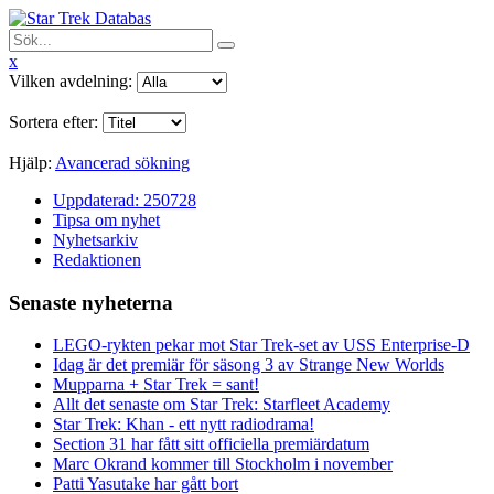
x
Vilken avdelning:
Sortera efter:
Hjälp:
Avancerad sökning
Uppdaterad: 250728
Tipsa om nyhet
Nyhetsarkiv
Redaktionen
Senaste nyheterna
LEGO-rykten pekar mot Star Trek-set av USS Enterprise-D
Idag är det premiär för säsong 3 av Strange New Worlds
Mupparna + Star Trek = sant!
Allt det senaste om Star Trek: Starfleet Academy
Star Trek: Khan - ett nytt radiodrama!
Section 31 har fått sitt officiella premiärdatum
Marc Okrand kommer till Stockholm i november
Patti Yasutake har gått bort