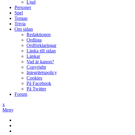
Ljud
Personer
Spel
Teman
Trivia
Om sidan
Redaktionen
Ordlista
Ordförklaringar
Länka till sidan
Länkar
Vad är kanon?
Copyright
Integritetspolicy
Cookies
På Facebook
På Twitter
Forum
x
Meny