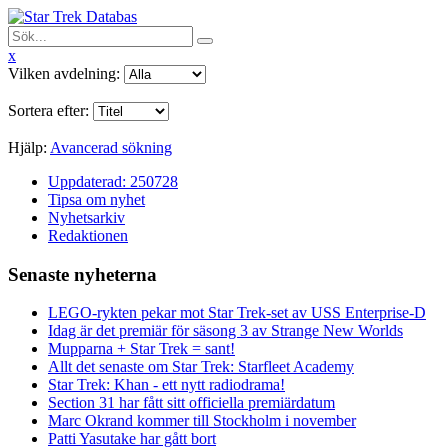
x
Vilken avdelning:
Sortera efter:
Hjälp:
Avancerad sökning
Uppdaterad: 250728
Tipsa om nyhet
Nyhetsarkiv
Redaktionen
Senaste nyheterna
LEGO-rykten pekar mot Star Trek-set av USS Enterprise-D
Idag är det premiär för säsong 3 av Strange New Worlds
Mupparna + Star Trek = sant!
Allt det senaste om Star Trek: Starfleet Academy
Star Trek: Khan - ett nytt radiodrama!
Section 31 har fått sitt officiella premiärdatum
Marc Okrand kommer till Stockholm i november
Patti Yasutake har gått bort