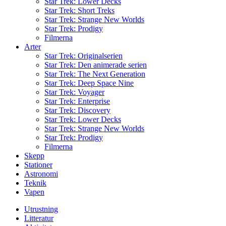
Star Trek: Lower Decks
Star Trek: Short Treks
Star Trek: Strange New Worlds
Star Trek: Prodigy
Filmerna
Arter
Star Trek: Originalserien
Star Trek: Den animerade serien
Star Trek: The Next Generation
Star Trek: Deep Space Nine
Star Trek: Voyager
Star Trek: Enterprise
Star Trek: Discovery
Star Trek: Lower Decks
Star Trek: Strange New Worlds
Star Trek: Prodigy
Filmerna
Skepp
Stationer
Astronomi
Teknik
Vapen
Utrustning
Litteratur