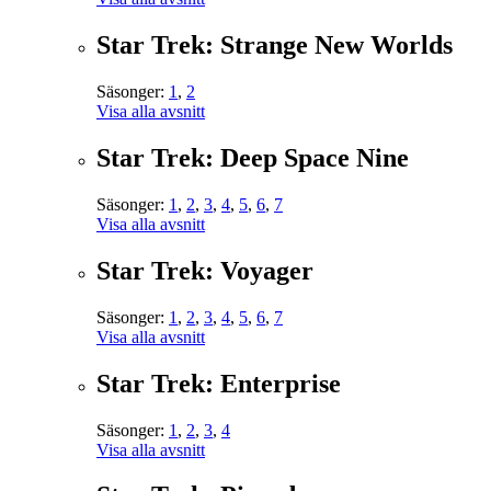
Star Trek: Strange New Worlds
Säsonger:
1
,
2
Visa alla avsnitt
Star Trek: Deep Space Nine
Säsonger:
1
,
2
,
3
,
4
,
5
,
6
,
7
Visa alla avsnitt
Star Trek: Voyager
Säsonger:
1
,
2
,
3
,
4
,
5
,
6
,
7
Visa alla avsnitt
Star Trek: Enterprise
Säsonger:
1
,
2
,
3
,
4
Visa alla avsnitt