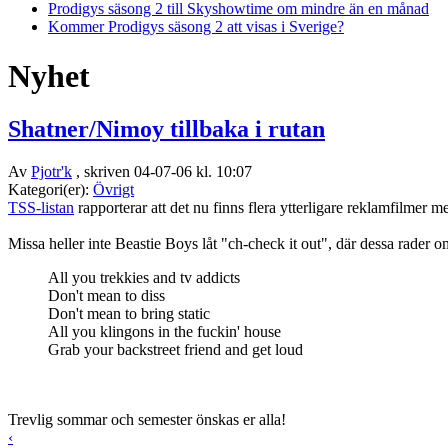
Prodigys säsong 2 till Skyshowtime om mindre än en månad
Kommer Prodigys säsong 2 att visas i Sverige?
Nyhet
Shatner/Nimoy tillbaka i rutan
Av
Pjotr'k
, skriven 04-07-06 kl. 10:07
Kategori(er):
Övrigt
TSS-listan
rapporterar att det nu finns flera ytterligare reklamfilmer
Missa heller inte Beastie Boys låt "ch-check it out", där dessa rader o
All you trekkies and tv addicts
Don't mean to diss
Don't mean to bring static
All you klingons in the fuckin' house
Grab your backstreet friend and get loud
Trevlig sommar och semester önskas er alla!
‹