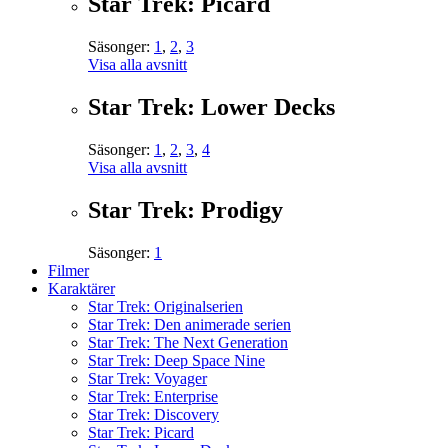
Star Trek: Picard
Säsonger:
1
,
2
,
3
Visa alla avsnitt
Star Trek: Lower Decks
Säsonger:
1
,
2
,
3
,
4
Visa alla avsnitt
Star Trek: Prodigy
Säsonger:
1
Filmer
Karaktärer
Star Trek: Originalserien
Star Trek: Den animerade serien
Star Trek: The Next Generation
Star Trek: Deep Space Nine
Star Trek: Voyager
Star Trek: Enterprise
Star Trek: Discovery
Star Trek: Picard