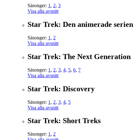
Säsonger:
1
,
2
,
3
Visa alla avsnitt
Star Trek: Den animerade serien
Säsonger:
1
,
2
Visa alla avsnitt
Star Trek: The Next Generation
Säsonger:
1
,
2
,
3
,
4
,
5
,
6
,
7
Visa alla avsnitt
Star Trek: Discovery
Säsonger:
1
,
2
,
3
,
4
,
5
Visa alla avsnitt
Star Trek: Short Treks
Säsonger:
1
,
2
Visa alla avsnitt