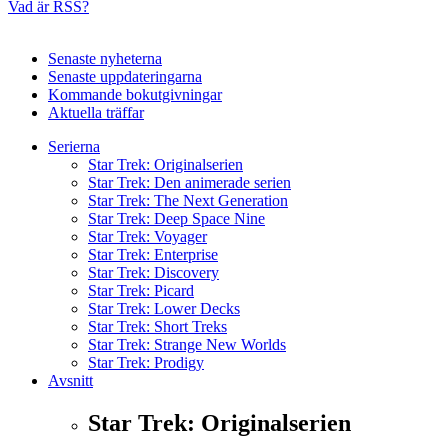
Vad är RSS?
Senaste nyheterna
Senaste uppdateringarna
Kommande bokutgivningar
Aktuella träffar
Serierna
Star Trek: Originalserien
Star Trek: Den animerade serien
Star Trek: The Next Generation
Star Trek: Deep Space Nine
Star Trek: Voyager
Star Trek: Enterprise
Star Trek: Discovery
Star Trek: Picard
Star Trek: Lower Decks
Star Trek: Short Treks
Star Trek: Strange New Worlds
Star Trek: Prodigy
Avsnitt
Star Trek: Originalserien