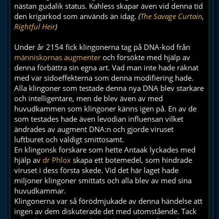
nästan gudalik status. Kahless skapar även vid denna tid
den krigarkod som används än idag.
(
The Savage Curtain
,
Rightful Heir
)
Under år 2154 fick klingonerna tag på DNA-kod från
människornas
augmenter
och försökte med hjälp av
denna förbättra sin egna art. Vad man inte hade räknat
med var sidoeffekterna som denna modifiering hade.
Alla klingoner som testade denna nya DNA blev starkare
och intelligentare, men de blev även av med
huvudkammen som klingoner känns igen på. En av de
som testades hade även levodian influensan vilket
ändrades av augment DNA:n och gjorde viruset
luftburet och väldigt smittosamt.
En klingonsk forskare som hette Antaak lyckades med
hjälp av
dr Phlox
skapa ett botemedel, som hindrade
viruset i dess första skede. Vid det här laget hade
miljoner klingoner smittats och alla blev av med sina
huvudkammar.
Klingonerna var så förödmjukade av denna händelse att
ingen av dem diskuterade det med utomstående. Tack