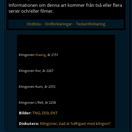
Informationen om denna art kommer från två eller flera
serier och/eller filmer.
Ordlista
Ordförklaringar
Teckenförklaring
Klingonen
Klaang
, år 2151
Klingonen Kor, år 2267
Klingonen Kurn, år 2372
Klingonen L'Rell, år 2256
Bilder:
TNG
,
DS9
,
ENT
Diskutera:
Klingoner
,
Vad är häftigast med klingon?