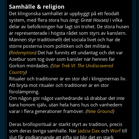
Samhälle & religion
Det klingonska samhället är uppbyggt på ett feodalt
system, med flera stora hus
(eng: Great Houses)
i vilka
delar av befolkningen har lagt sin trohet. De stora husen
är representerade i högsta rådet som styrs av kanslern.
Männen styr traditionellt det sociala livet och har de
större posterna inom politiken och det militära.
(
Redemption
)
Det har funnits ett undantag och det var
Azetbur som tog över som kansler när hennes far
Gorkon mördades.
(
Star Trek VI: The Undiscovered
Country
)
Ritualer och traditioner är en stor del i klingonernas liv.
Att bryta mot ritualer och traditioner är en stor
förolämpning.
Om någon gör något vanhedrande så drabbar det inte
bara honom själv, utan hela hans hus och vanhedern
varar i flera generationer framöver.
(
New Ground
)
Deras bröllopsritual är starkt styrt av tradition, precis
som deras övriga samhälle. När
Jadzia Dax
och
Worf
till
slut får godkännande att gifta sig blir det en stark