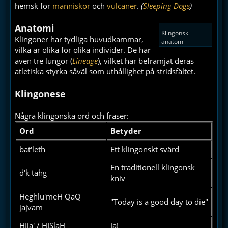
hemsk för
människor
och
vulcaner
.
(
Sleeping Dogs
)
Anatomi
Klingonsk
Klingoner har tydliga huvudkammar,
anatomi
vilka är olika för olika individer. De har
även tre lungor (
Lineage
), vilket har befrämjat deras
atletiska styrka såväl som uthållighet på stridsfältet.
Klingonese
Några klingonska ord och fraser:
Ord
Betyder
bat'leth
Ett klingonskt svärd
En traditionell klingonsk
d'k tahg
kniv
Heghlu'meH QaQ
"Today is a good day to die"
jajvam
HIja' / HISlaH
Ja!