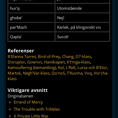
hur'q
Utomstående
ghobe'
Nej!
par'Mach
Kärlek, på klingonskt vis
Qapla'
Succé!
Referenser
B'Elanna Torres
,
Bird-of-Prey
,
Chang
,
D7-klass
,
Disruptor
,
Gowron
,
Handvapen
,
K't'inga-klass
,
Kamouflering (bemantling)
,
Kol
,
L'Rell
,
Lursa och B'Etor
,
Martok
,
Negh'Var-klass
,
Qo'noS
,
T'Kuvma
,
Voq
,
Vor'cha-
klass
Viktigare avsnitt
Originalserien
Errand of Mercy
The Trouble with Tribbles
A Private Little War