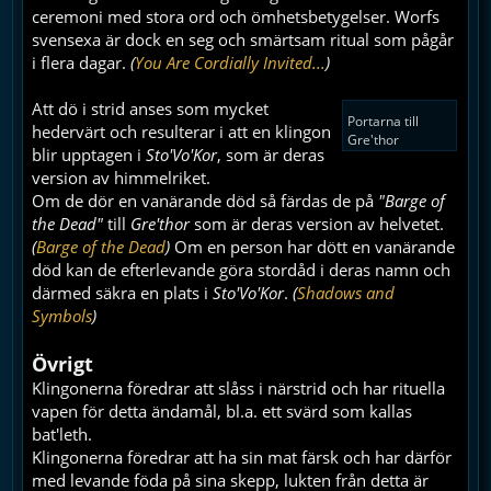
ceremoni med stora ord och ömhetsbetygelser. Worfs
svensexa är dock en seg och smärtsam ritual som pågår
i flera dagar.
(
You Are Cordially Invited...
)
Att dö i strid anses som mycket
Portarna till
hedervärt och resulterar i att en klingon
Gre'thor
blir upptagen i
Sto'Vo'Kor
, som är deras
version av himmelriket.
Om de dör en vanärande död så färdas de på
"Barge of
the Dead"
till
Gre'thor
som är deras version av helvetet.
(
Barge of the Dead
)
Om en person har dött en vanärande
död kan de efterlevande göra stordåd i deras namn och
därmed säkra en plats i
Sto'Vo'Kor
.
(
Shadows and
Symbols
)
Övrigt
Klingonerna föredrar att slåss i närstrid och har rituella
vapen för detta ändamål, bl.a. ett svärd som kallas
bat'leth.
Klingonerna föredrar att ha sin mat färsk och har därför
med levande föda på sina skepp, lukten från detta är