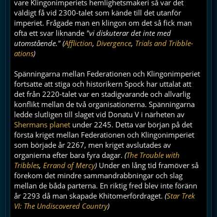
vare Klingonimperiets hemlighetsmakeri så var det
väldigt få vid 2300-talet som kände till det utanför
imperiet. Frågade man en klingon om det så fick man
ofta ett svar liknande
"vi diskuterar det inte med
utomstående."
(
Affliction
,
Divergence
,
Trials and Tribble-
ations
)
Spänningarna mellan Federationen och Klingonimperiet
fortsatte att stiga och historikern Spock har uttalat att
det från 2220-talet var en stadigvarande och allvarlig
konflikt mellan de två organisationerna. Spänningarna
ledde slutligen till slaget vid Donatu V i närheten av
Shermans planet
under 2245. Detta var början på det
första kriget mellan Federationen och Klingonimperiet
som började år 2267, men kriget avslutades av
organierna efter bara fyra dagar.
(
The Trouble with
Tribbles
,
Errand of Mercy
)
Under en lång tid framöver så
förekom det mindre sammandrabbningar och slag
mellan de båda parterna. En riktig fred blev inte föränn
år 2293 då man skapade Khitomerfördraget.
(
Star Trek
VI: The Undiscovered Country
)