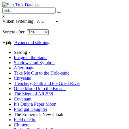
x
Vilken avdelning:
Sortera efter:
Hjälp:
Avancerad sökning
Säsong 7
Image in the Sand
Shadows and Symbols
Afterimage
Take Me Out to the Holo-suite
Chrysalis
Treachery, Faith and the Great River
Once More Unto the Breach
The Siege of AR-558
Covenant
It’s Only a Paper Moon
Prodigal Daughter
The Emperor’s New Cloak
Field of Fire
Chimera