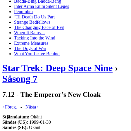
Badda-Bing Badda-Bang
Inter Arma Enim Silent Leges
Penumbra
‘Til Death Do Us Part
Strange Bedfellows
The Changing Face of Evil
When It Rains…
Tacking Into the Wind
Extreme Measures
The Dogs of War
What You Leave Behind
Star Trek: Deep Space Nine
›
Säsong 7
7.12 - The Emperor’s New Cloak
‹ Föreg.
-
Nästa ›
Stjärndatum:
Okänt
Sändes (US):
1999-01-30
Sändes (SE):
Okänt