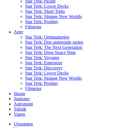
Star Trek: Picard
Star Trek: Lower Decks
Star Trek: Short Treks
Star Trek: Strange New Worlds
Star Trek: Prodigy
Filmerna
Arter
Star Trek: Originalserien
Star Trek: Den animerade serien
Star Trek: The Next Generation
Star Trek: Deep Space Nine
Star Trek: Voyager
Star Trek: Enterprise
Star Trek: Discovery
Star Trek: Lower Decks
Star Trek: Strange New Worlds
Star Trek: Prodigy
Filmerna
Skepp
Stationer
Astronomi
Teknik
Vapen
Utrustning