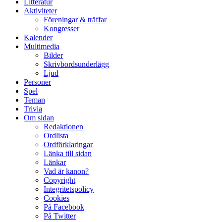
Litteratur
Aktiviteter
Föreningar & träffar
Kongresser
Kalender
Multimedia
Bilder
Skrivbordsunderlägg
Ljud
Personer
Spel
Teman
Trivia
Om sidan
Redaktionen
Ordlista
Ordförklaringar
Länka till sidan
Länkar
Vad är kanon?
Copyright
Integritetspolicy
Cookies
På Facebook
På Twitter