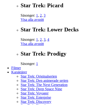
Star Trek: Picard
Säsonger:
1
,
2
,
3
Visa alla avsnitt
Star Trek: Lower Decks
Säsonger:
1
,
2
,
3
,
4
Visa alla avsnitt
Star Trek: Prodigy
Säsonger:
1
Filmer
Karaktärer
Star Trek: Originalserien
Star Trek: Den animerade serien
Star Trek: The Next Generation
Star Trek: Deep Space Nine
Star Trek: Voyager
Star Trek: Enterprise
Star Trek: Discovery