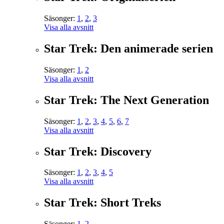
Säsonger:
1
,
2
,
3
Visa alla avsnitt
Star Trek: Den animerade serien
Säsonger:
1
,
2
Visa alla avsnitt
Star Trek: The Next Generation
Säsonger:
1
,
2
,
3
,
4
,
5
,
6
,
7
Visa alla avsnitt
Star Trek: Discovery
Säsonger:
1
,
2
,
3
,
4
,
5
Visa alla avsnitt
Star Trek: Short Treks
Säsonger:
1
,
2