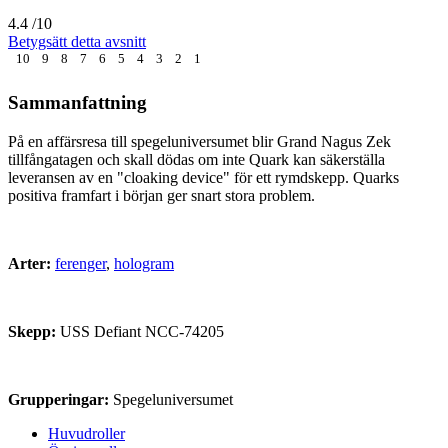
4.4
/10
Betygsätt detta avsnitt
10
9
8
7
6
5
4
3
2
1
Sammanfattning
På en affärsresa till spegeluniversumet blir Grand Nagus Zek
tillfångatagen och skall dödas om inte Quark kan säkerställa
leveransen av en "cloaking device" för ett rymdskepp. Quarks
positiva framfart i början ger snart stora problem.
Arter:
ferenger
,
hologram
Skepp:
USS Defiant NCC-74205
Grupperingar:
Spegeluniversumet
Huvudroller