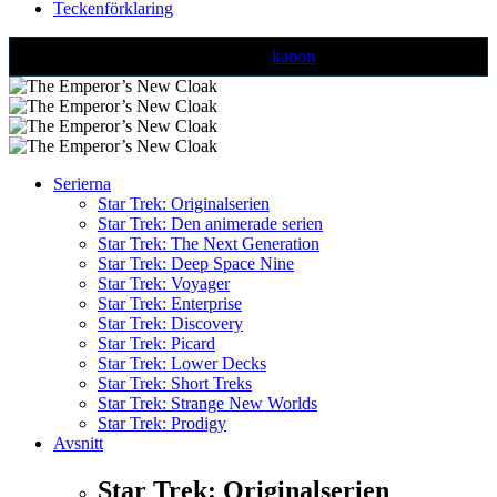
Teckenförklaring
Text markerad med denna färg är ej
kanon
Serierna
Star Trek: Originalserien
Star Trek: Den animerade serien
Star Trek: The Next Generation
Star Trek: Deep Space Nine
Star Trek: Voyager
Star Trek: Enterprise
Star Trek: Discovery
Star Trek: Picard
Star Trek: Lower Decks
Star Trek: Short Treks
Star Trek: Strange New Worlds
Star Trek: Prodigy
Avsnitt
Star Trek: Originalserien