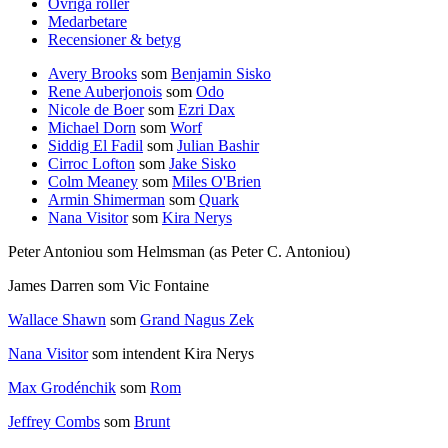
Övriga roller
Medarbetare
Recensioner & betyg
Avery Brooks
som
Benjamin Sisko
Rene Auberjonois
som
Odo
Nicole de Boer
som
Ezri Dax
Michael Dorn
som
Worf
Siddig El Fadil
som
Julian Bashir
Cirroc Lofton
som
Jake Sisko
Colm Meaney
som
Miles O'Brien
Armin Shimerman
som
Quark
Nana Visitor
som
Kira Nerys
Peter Antoniou som Helmsman (as Peter C. Antoniou)
James Darren som Vic Fontaine
Wallace Shawn
som
Grand Nagus Zek
Nana Visitor
som intendent Kira Nerys
Max Grodénchik
som
Rom
Jeffrey Combs
som
Brunt