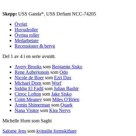
Skepp:
USS Ganda*, USS Defiant NCC-74205
Övrigt
Huvudroller
Övriga roller
Medarbetare
Recensioner & betyg
Del 1 av 4 i en serie avsnitt.
Avery Brooks
som
Benjamin Sisko
Rene Auberjonois
som
Odo
Nicole de Boer
som
Ezri Dax
Michael Dorn
som
Worf
Siddig El Fadil
som
Julian Bashir
Cirroc Lofton
som
Jake Sisko
Colm Meaney
som
Miles O'Brien
Armin Shimerman
som
Quark
Nana Visitor
som
Kira Nerys
Michelle Horn som Saghi
Salome Jens
som
kvinnlig formskiftare