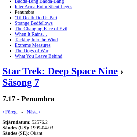
Badda-Bing Badda-Bang
Inter Arma Enim Silent Leges
Penumbra
‘Til Death Do Us Part
Strange Bedfellows
The Changing Face of Evil
When It Rains…
Tacking Into the Wind
Extreme Measures
The Dogs of War
What You Leave Behind
Star Trek: Deep Space Nine
›
Säsong 7
7.17 - Penumbra
‹ Föreg.
-
Nästa ›
Stjärndatum:
52576.2
Sändes (US):
1999-04-03
Sändes (SE):
Okänt