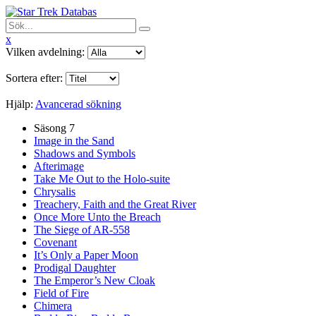
x
Vilken avdelning:
Sortera efter:
Hjälp:
Avancerad sökning
Säsong 7
Image in the Sand
Shadows and Symbols
Afterimage
Take Me Out to the Holo-suite
Chrysalis
Treachery, Faith and the Great River
Once More Unto the Breach
The Siege of AR-558
Covenant
It’s Only a Paper Moon
Prodigal Daughter
The Emperor’s New Cloak
Field of Fire
Chimera