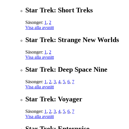
Star Trek: Short Treks
Säsonger:
1
,
2
Visa alla avsnitt
Star Trek: Strange New Worlds
Säsonger:
1
,
2
Visa alla avsnitt
Star Trek: Deep Space Nine
Säsonger:
1
,
2
,
3
,
4
,
5
,
6
,
7
Visa alla avsnitt
Star Trek: Voyager
Säsonger:
1
,
2
,
3
,
4
,
5
,
6
,
7
Visa alla avsnitt
Star Trek: Enterprise