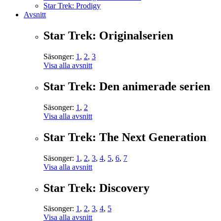
Star Trek: Prodigy
Avsnitt
Star Trek: Originalserien
Säsonger:
1
,
2
,
3
Visa alla avsnitt
Star Trek: Den animerade serien
Säsonger:
1
,
2
Visa alla avsnitt
Star Trek: The Next Generation
Säsonger:
1
,
2
,
3
,
4
,
5
,
6
,
7
Visa alla avsnitt
Star Trek: Discovery
Säsonger:
1
,
2
,
3
,
4
,
5
Visa alla avsnitt