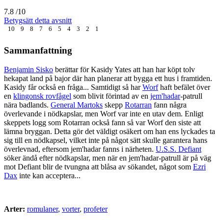
7.8
/10
Betygsätt detta avsnitt
10
9
8
7
6
5
4
3
2
1
Sammanfattning
Benjamin Sisko
berättar för Kasidy Yates att han har köpt tolv
hekapat land på bajor där han planerar att bygga ett hus i framtiden.
Kasidy får också en fråga... Samtidigt så har
Worf
haft befälet över
en
klingonsk rovfågel
som blivit förintad av en
jem'hadar
-patrull
nära badlands.
General Martoks
skepp
Rotarran
fann några
överlevande i nödkapslar, men Worf var inte en utav dem. Enligt
skeppets logg som Rotarran också fann så var Worf den siste att
lämna bryggan. Detta gör det väldigt osäkert om han ens lyckades ta
sig till en nödkapsel, vilket inte på något sätt skulle garantera hans
överlevnad, eftersom jem'hadar fanns i närheten.
U.S.S. Defiant
söker ändå efter nödkapslar, men när en jem'hadar-patrull är på väg
mot Defiant blir de tvungna att blåsa av sökandet, något som
Ezri
Dax
inte kan acceptera...
Arter:
romulaner
,
vorter
,
profeter