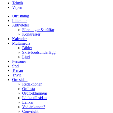
Teknik
Vapen
Utrustning
Litteratur
Aktiviteter
Föreningar & träffar
Kongresser
Kalender
Multimedia
Bilder
Skrivbordsunderlägg
Ljud
Personer
Spel
Teman
Trivia
Om sidan
Redaktionen
Ordlista
Ordförklaringar
Länka till sidan
Länkar
Vad är kanon?
Copyright