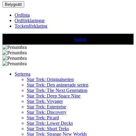
Ordlista
Ordförklaringar
Teckenförklaring
Text markerad med denna färg är ej
kanon
Serierna
Star Trek: Originalserien
Star Trek: Den animerade serien
Star Trek: The Next Generation
Star Trek: Deep Space Nine
Star Trek: Voyager
Star Trek: Enterprise
Star Trek: Discovery
Star Trek: Picard
Star Trek: Lower Decks
Star Trek: Short Treks
Star Trek: Strange New Worlds