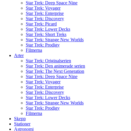
Star Trek: Deep Space Nine
Star Trek: Voyager
Star Trek: Enterprise
Star Trek: Discovery
Star Trek: Picard
Star Trek: Lower Decks
Star Trek: Short Treks
Star Trek: Strange New Worlds
Star Trek: Prodigy
Filmerna
Arter
Star Trek: Originalserien
Star Trek: Den animerade serien
Star Trek: The Next Generation
Star Trek: Deep Space Nine
Star Trek: Voyager
Star Trek: Enterprise
Star Trek: Discovery
Star Trek: Lower Decks
Star Trek: Strange New Worlds
Star Trek: Prodigy
Filmerna
Skepp
Stationer
Astronomi