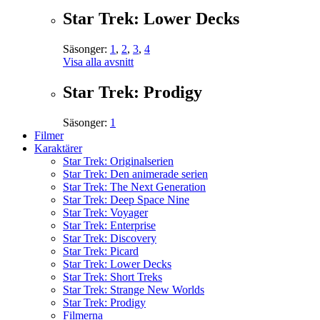
Star Trek: Lower Decks
Säsonger:
1
,
2
,
3
,
4
Visa alla avsnitt
Star Trek: Prodigy
Säsonger:
1
Filmer
Karaktärer
Star Trek: Originalserien
Star Trek: Den animerade serien
Star Trek: The Next Generation
Star Trek: Deep Space Nine
Star Trek: Voyager
Star Trek: Enterprise
Star Trek: Discovery
Star Trek: Picard
Star Trek: Lower Decks
Star Trek: Short Treks
Star Trek: Strange New Worlds
Star Trek: Prodigy
Filmerna