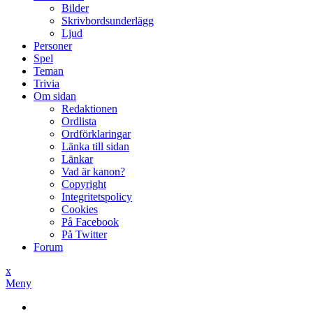
Bilder
Skrivbordsunderlägg
Ljud
Personer
Spel
Teman
Trivia
Om sidan
Redaktionen
Ordlista
Ordförklaringar
Länka till sidan
Länkar
Vad är kanon?
Copyright
Integritetspolicy
Cookies
På Facebook
På Twitter
Forum
x
Meny