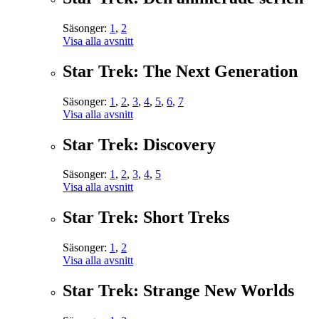
Säsonger:
1
,
2
Visa alla avsnitt
Star Trek: The Next Generation
Säsonger:
1
,
2
,
3
,
4
,
5
,
6
,
7
Visa alla avsnitt
Star Trek: Discovery
Säsonger:
1
,
2
,
3
,
4
,
5
Visa alla avsnitt
Star Trek: Short Treks
Säsonger:
1
,
2
Visa alla avsnitt
Star Trek: Strange New Worlds