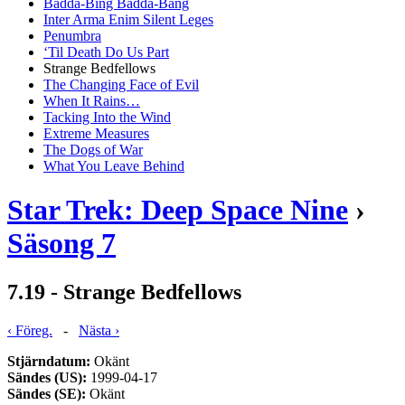
Badda-Bing Badda-Bang
Inter Arma Enim Silent Leges
Penumbra
‘Til Death Do Us Part
Strange Bedfellows
The Changing Face of Evil
When It Rains…
Tacking Into the Wind
Extreme Measures
The Dogs of War
What You Leave Behind
Star Trek: Deep Space Nine
›
Säsong 7
7.19 - Strange Bedfellows
‹ Föreg.
-
Nästa ›
Stjärndatum:
Okänt
Sändes (US):
1999-04-17
Sändes (SE):
Okänt