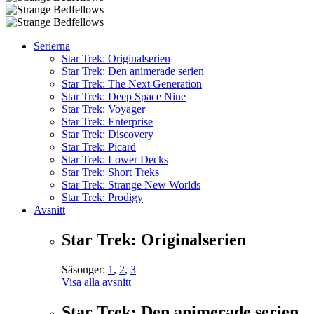
Serierna
Star Trek: Originalserien
Star Trek: Den animerade serien
Star Trek: The Next Generation
Star Trek: Deep Space Nine
Star Trek: Voyager
Star Trek: Enterprise
Star Trek: Discovery
Star Trek: Picard
Star Trek: Lower Decks
Star Trek: Short Treks
Star Trek: Strange New Worlds
Star Trek: Prodigy
Avsnitt
Star Trek: Originalserien
Säsonger:
1
,
2
,
3
Visa alla avsnitt
Star Trek: Den animerade serien