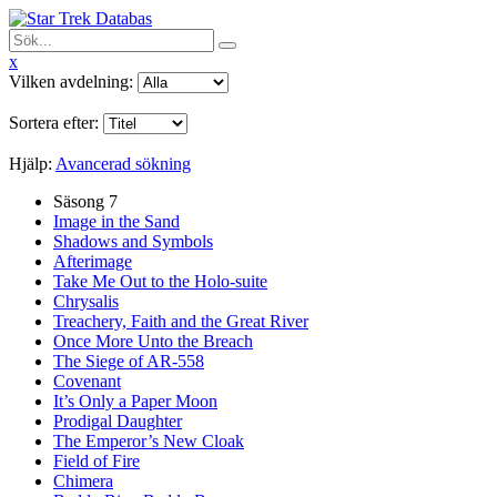
x
Vilken avdelning:
Sortera efter:
Hjälp:
Avancerad sökning
Säsong 7
Image in the Sand
Shadows and Symbols
Afterimage
Take Me Out to the Holo-suite
Chrysalis
Treachery, Faith and the Great River
Once More Unto the Breach
The Siege of AR-558
Covenant
It’s Only a Paper Moon
Prodigal Daughter
The Emperor’s New Cloak
Field of Fire
Chimera