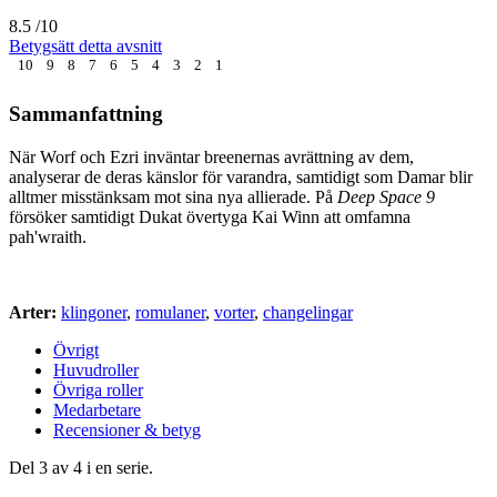
8.5
/10
Betygsätt detta avsnitt
10
9
8
7
6
5
4
3
2
1
Sammanfattning
När Worf och Ezri inväntar breenernas avrättning av dem,
analyserar de deras känslor för varandra, samtidigt som Damar blir
alltmer misstänksam mot sina nya allierade. På
Deep Space 9
försöker samtidigt Dukat övertyga Kai Winn att omfamna
pah'wraith.
Arter:
klingoner
,
romulaner
,
vorter
,
changelingar
Övrigt
Huvudroller
Övriga roller
Medarbetare
Recensioner & betyg
Del 3 av 4 i en serie.