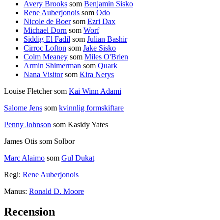
Avery Brooks
som
Benjamin Sisko
Rene Auberjonois
som
Odo
Nicole de Boer
som
Ezri Dax
Michael Dorn
som
Worf
Siddig El Fadil
som
Julian Bashir
Cirroc Lofton
som
Jake Sisko
Colm Meaney
som
Miles O'Brien
Armin Shimerman
som
Quark
Nana Visitor
som
Kira Nerys
Louise Fletcher som
Kai Winn Adami
Salome Jens
som
kvinnlig formskiftare
Penny Johnson
som Kasidy Yates
James Otis som Solbor
Marc Alaimo
som
Gul Dukat
Regi:
Rene Auberjonois
Manus:
Ronald D. Moore
Recension