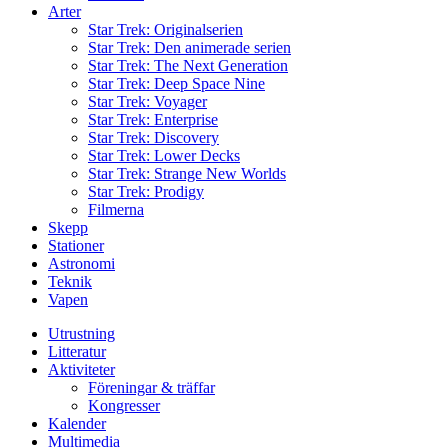
Arter
Star Trek: Originalserien
Star Trek: Den animerade serien
Star Trek: The Next Generation
Star Trek: Deep Space Nine
Star Trek: Voyager
Star Trek: Enterprise
Star Trek: Discovery
Star Trek: Lower Decks
Star Trek: Strange New Worlds
Star Trek: Prodigy
Filmerna
Skepp
Stationer
Astronomi
Teknik
Vapen
Utrustning
Litteratur
Aktiviteter
Föreningar & träffar
Kongresser
Kalender
Multimedia