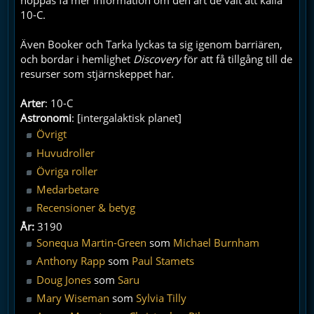
hoppas få mer information om den art de valt att kalla
10-C.
Även Booker och Tarka lyckas ta sig igenom barriären,
och bordar i hemlighet
Discovery
för att få tillgång till de
resurser som stjärnskeppet har.
Arter
: 10-C
Astronomi
: [intergalaktisk planet]
Övrigt
Huvudroller
Övriga roller
Medarbetare
Recensioner & betyg
År:
3190
Sonequa Martin-Green
som
Michael Burnham
Anthony Rapp
som
Paul Stamets
Doug Jones
som
Saru
Mary Wiseman
som
Sylvia Tilly