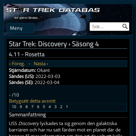
Meny
Star Trek: Discovery
›
Säsong 4
4.11 - Rosetta
‹ Föreg.
-
Nästa ›
Stjärndatum:
Okänt
Sändes (US):
2022-03-03
Sändes (SE):
2022-03-04
-
/10
Betygsätt detta avsnitt
10
9
8
7
6
5
4
3
2
1
Sammanfattning
USS
Discovery
lyckades ta sig genom den galaktiska
barriären och har nu satt färden mot en planet där de