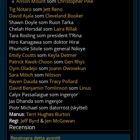
Anson Mount
som
Christopher Pike
Tig Notaro
som
Jett Reno
David Ajala
som
Cleveland Booker
Shawn Doyle som Ruon Tarka
Chelah Horsdal som
Laira Rillak
Tara Rosling som president T'Rina
Hiro Kanagawa som doktor Hirai
Phumzile Sitole som general Ndoye
Emily Coutts
som
Keyla Detmer
Patrick Kwok-Choon
som
Gen Rhys
Oyin Oladejo
som
Joann Owosekun
Sara Mitich
som
Nilsson
Raven Dauda
som
Tracy Pollard
David Benjamin Tomlinson
som
Linus
Calyx Passailaigue som ingenjör
Jas Dhanda som ingenjör
Piotr Michael som datorröst (skyttel)
Manus
:
Terri Hughes Burton
Regi
:
Jeff Byrd
&
Jen McGowan
Recension
Recensera detta avsnitt