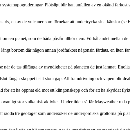
 nya systemuppgraderingar. Plötsligt blir han anfallen av en okänd farkos
aris, en av de vulcaner som förnekar att undertrycka sina känslor (se F
t om en planet, som de båda påstår tillhör dem. Förhållandet mellan de t
långt bortom där någon annan jordfarkost någonsin färdats, en liten fa
ise när de tas tillfånga av myndigheter på planeten de just lämnat, Enoli
lslut fångar skeppet i sitt stora gap. All framdrivning och vapen blir dea
d för att ha öppnat eld mot ett klingonskepp och för att ha skyddat flykti
 ovanligt stor vulkanisk aktivitet. Under tiden så får Mayweather reda p
t rädda tre geologer som undersöker de underjordiska grottorna på pla