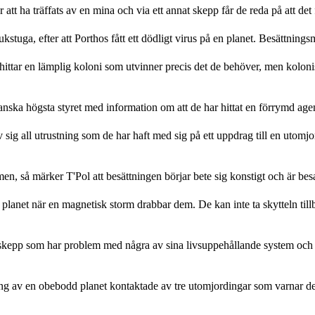
 att ha träffats av en mina och via ett annat skepp får de reda på att det 
jukstuga, efter att Porthos fått ett dödligt virus på en planet. Besättning
hittar en lämplig koloni som utvinner precis det de behöver, men kolonis
anska högsta styret med information om att de har hittat en förrymd agent
sig all utrustning som de har haft med sig på ett uppdrag till en utomjo
, så märker T'Pol att besättningen börjar bete sig konstigt och är besatt
lanet när en magnetisk storm drabbar dem. De kan inte ta skytteln tillba
t skepp som har problem med några av sina livsuppehållande system och f
kning av en obebodd planet kontaktade av tre utomjordingar som varnar d