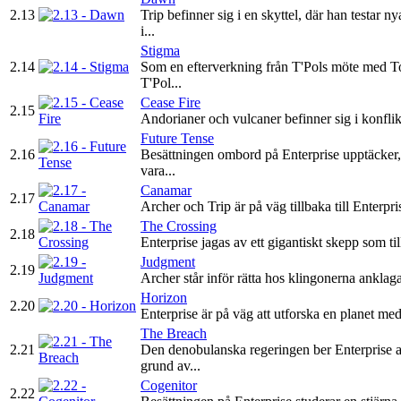
2.13
Trip befinner sig i en skyttel, där han testar
i...
Stigma
2.14
Som en efterverkning från T'Pols möte med Tol
T'Pol...
Cease Fire
2.15
Andorianer och vulcaner befinner sig i konflik
Future Tense
2.16
Besättningen ombord på Enterprise upptäcker, 
vara...
Canamar
2.17
Archer och Trip är på väg tillbaka till Enterpr
The Crossing
2.18
Enterprise jagas av ett gigantiskt skepp som til
Judgment
2.19
Archer står inför rätta hos klingonerna anklaga
Horizon
2.20
Enterprise är på väg att utforska en planet med
The Breach
2.21
Den denobulanska regeringen ber Enterprise at
grund av...
Cogenitor
2.22