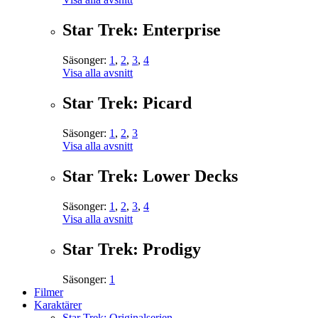
Star Trek: Enterprise
Säsonger:
1
,
2
,
3
,
4
Visa alla avsnitt
Star Trek: Picard
Säsonger:
1
,
2
,
3
Visa alla avsnitt
Star Trek: Lower Decks
Säsonger:
1
,
2
,
3
,
4
Visa alla avsnitt
Star Trek: Prodigy
Säsonger:
1
Filmer
Karaktärer
Star Trek: Originalserien