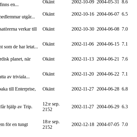
Okänt
2002-10-09
2004-05-31
8.6
finns en...
Okänt
2002-10-16
2004-06-07
6.5
smedlemmar utgår...
atörerna verkar till
Okänt
2002-10-30
2004-06-08
7.0
Okänt
2002-11-06
2004-06-15
7.1
 som de har letat...
rdisk planet, när
Okänt
2002-11-13
2004-06-21
7.6
Okänt
2002-11-20
2004-06-22
7.1
a av triviala...
ka till Enterprise,
Okänt
2002-11-27
2004-06-28
6.8
12:e sep.
år hjälp av Trip.
2002-11-27
2004-06-29
6.3
2152
18:e sep.
em för en tungt
2002-12-18
2004-07-05
7.0
2152