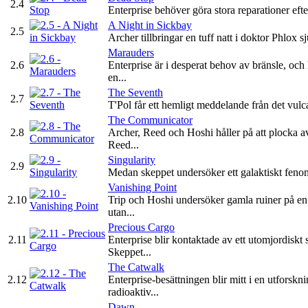
2.4
Enterprise behöver göra stora reparationer efter
A Night in Sickbay
2.5
Archer tillbringar en tuff natt i doktor Phlox s
Marauders
2.6
Enterprise är i desperat behov av bränsle, och 
en...
The Seventh
2.7
T'Pol får ett hemligt meddelande från det vulc
The Communicator
2.8
Archer, Reed och Hoshi håller på att plocka av 
Reed...
Singularity
2.9
Medan skeppet undersöker ett galaktiskt fenomen
Vanishing Point
2.10
Trip och Hoshi undersöker gamla ruiner på en p
utan...
Precious Cargo
2.11
Enterprise blir kontaktade av ett utomjordisk
Skeppet...
The Catwalk
2.12
Enterprise-besättningen blir mitt i en utfors
radioaktiv...
Dawn