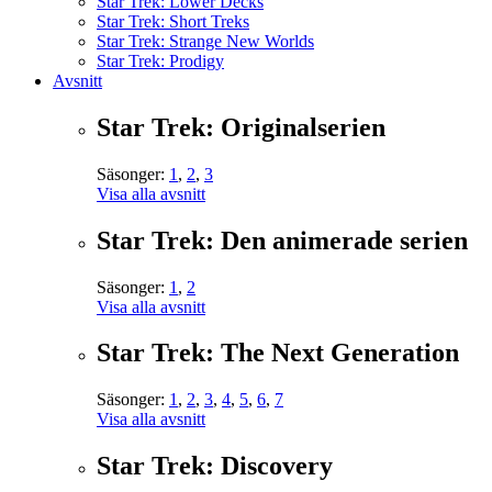
Star Trek: Lower Decks
Star Trek: Short Treks
Star Trek: Strange New Worlds
Star Trek: Prodigy
Avsnitt
Star Trek: Originalserien
Säsonger:
1
,
2
,
3
Visa alla avsnitt
Star Trek: Den animerade serien
Säsonger:
1
,
2
Visa alla avsnitt
Star Trek: The Next Generation
Säsonger:
1
,
2
,
3
,
4
,
5
,
6
,
7
Visa alla avsnitt
Star Trek: Discovery