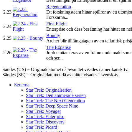
Besättningen på Enterprise studerar en stjärna 
Regeneration
2.23
Ett forskningsteam hittar spillror av ett utomj
Forskarna...
First Flight
2.24
Enterprise och dess besättning har hittat en n
Bounty
2.25
Archer blir tillfångatagen av en tellaritisk pr
The Expanse
2.26
Jorden attackeras av en främmande makt som lä
och ser...
Sändes (US) = Originaldatumet då avsnittet visades i amerikansk-tv.
Sändes (SE) = Originaldatumet då avsnittet visades i svensk-tv.
Serierna
Star Trek: Originalserien
Star Trek: Den animerade serien
Star Trek: The Next Generation
Star Trek: Deep Space Nine
Star Trek: Voyager
Star Trek: Enterprise
Star Trek: Discovery
Star Trek: Picard