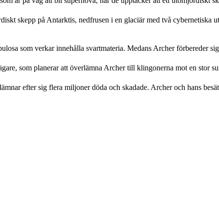
som är på väg att bli supernova, när de upptäcker att ett utomjordiskt sk
ordiskt skepp på Antarktis, nedfrusen i en glaciär med två cybernetiska 
ebulosa som verkar innehålla svartmateria. Medans Archer förbereder sig 
isjägare, som planerar att överlämna Archer till klingonerna mot en stor s
mnar efter sig flera miljoner döda och skadade. Archer och hans besätt