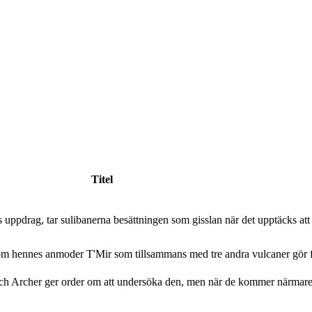
Titel
 uppdrag, tar sulibanerna besättningen som gisslan när det upptäcks att 
p om hennes anmoder T'Mir som tillsammans med tre andra vulcaner gör f
s och Archer ger order om att undersöka den, men när de kommer närmar