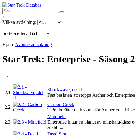
x
Vilken avdelning:
Sortera efter:
Hjälp:
Avancerad sökning
Star Trek: Enterprise - Säsong 2
#
Shockwave, del II
2.1
Fast besluten att stoppa Archer och Enterprises
Carbon Creek
2.2
T'Pol berättar en historia för Archer och Tri
Minefield
2.3
Enterprise hittar en planet av minshara-klas
snabbt...
Dead Stop