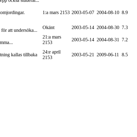
epp också studerar...
utomjordingar.
1:a mars 2153
2003-05-07
2004-08-10
8.9
Okänt
2003-05-14
2004-08-30
7.3
för att undersöka...
21:a mars
2003-05-14
2004-08-31
7.2
umma...
2153
24:e april
ning kallas tillbaka
2003-05-21
2009-06-11
8.5
2153