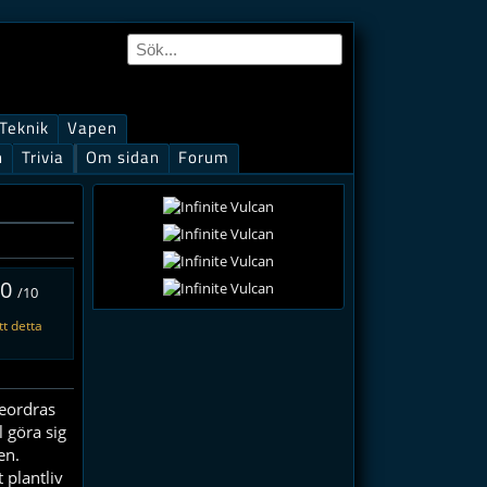
Teknik
Vapen
n
Trivia
Om sidan
Forum
.0
/10
t detta
eordras
 göra sig
en.
 plantliv