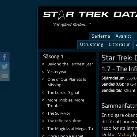
Serierna
Avsnitt
Utrustning
Litteratur
Star Trek:
Säsong 1
Beyond the Farthest Star
1.7 - The Inf
Yesteryear
Stjärndatum:
5554.
One of Our Planets Is
Sändes (US):
1973-1
Missing
Sändes (SE):
Okänt
The Lorelei Signal
More Tribbles, More
Sammanfattn
Troubles
The Survivor
En tidigare okän
The Infinite Vulcan
dit för att under
redo för att läm
The Magicks of Megas-Tu
Doktor
McCoy
ly
Once Upon a Planet