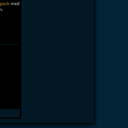
Spock
med
n.