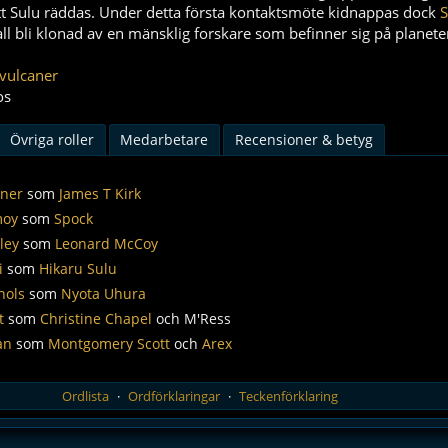
t Sulu räddas. Under detta första kontaktsmöte kidnappas dock
all bli klonad av en mänsklig forskare som befinner sig på planete
vulcaner
os
Övriga roller
Medarbetare
Recensioner & betyg
tner
som
James T Kirk
moy
som
Spock
ley
som
Leonard McCoy
i
som
Hikaru Sulu
hols
som
Nyota Uhura
t
som
Christine Chapel
och M'Ress
an
som
Montgomery Scott
och
Arex
Ordlista
Ordförklaringar
Teckenförklaring