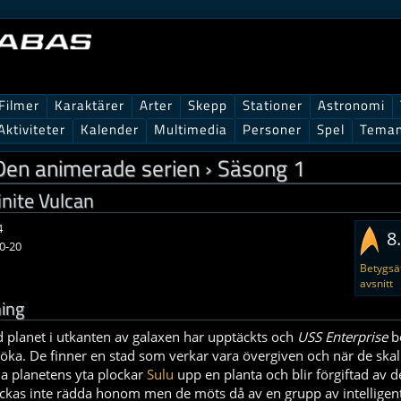
Filmer
Karaktärer
Arter
Skepp
Stationer
Astronomi
Aktiviteter
Kalender
Multimedia
Personer
Spel
Tema
 Den animerade serien
›
Säsong 1
inite Vulcan
4
8
0-20
Betygsät
avsnitt
ing
d planet i utkanten av galaxen har upptäckts och
USS Enterprise
b
söka. De finner en stad som verkar vara övergiven och när de skall
na planetens yta plockar
Sulu
upp en planta och blir förgiftad av d
ckas inte rädda honom men de möts då av en grupp av intelligent