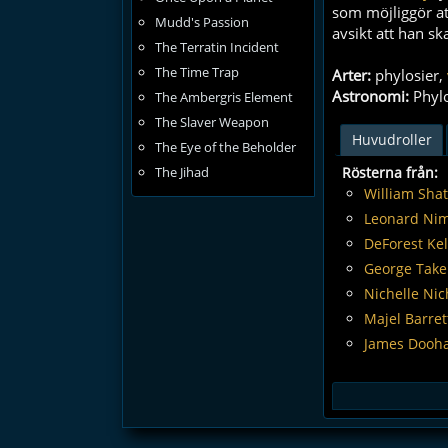
som möjliggör at
Mudd's Passion
avsikt att han sk
The Terratin Incident
The Time Trap
Arter:
phylosier,
Astronomi:
Phyl
The Ambergris Element
The Slaver Weapon
Huvudroller
The Eye of the Beholder
Rösterna från:
The Jihad
William Sha
Leonard Ni
DeForest Kel
George Take
Nichelle Nic
Majel Barret
James Dooh