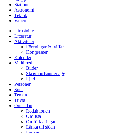
Stationer
Astronomi
Teknik
Vapen
Utrustning
Litteratur
Aktiviteter
Föreningar & träffar
Kongresser
Kalender
Multimedia
Bilder
Skrivbordsunderlägg
Ljud
Personer
Spel
Teman
Trivia
Om sidan
Redaktionen
Ordlista
Ordförklaringar
Länka till sidan
Länkar