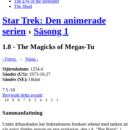
The Eye of the Beholder
The Jihad
Star Trek: Den animerade
serien
›
Säsong 1
1.8 - The Magicks of Megas-Tu
‹ Föreg.
-
Nästa ›
Stjärndatum:
1254.4
Sändes (US):
1973-10-27
Sändes (SE):
Okänt
7.5
/10
Betygsätt detta avsnitt
10
9
8
7
6
5
4
3
2
1
Sammanfattning
Under århundraden har federationens forskare arbetat med tanken att
vår galax föddes genom en stor explosion, den s.k. "Big Bang", i