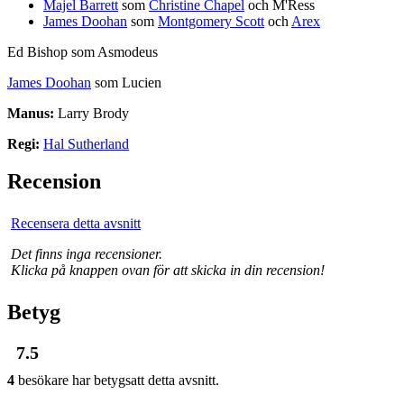
Majel Barrett
som
Christine Chapel
och M'Ress
James Doohan
som
Montgomery Scott
och
Arex
Ed Bishop som Asmodeus
James Doohan
som Lucien
Manus:
Larry Brody
Regi:
Hal Sutherland
Recension
Recensera detta avsnitt
Det finns inga recensioner.
Klicka på knappen ovan för att skicka in din recension!
Betyg
7.5
4
besökare har betygsatt detta avsnitt.