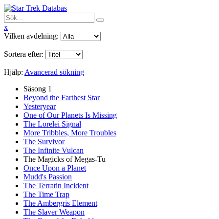
x
Vilken avdelning:
Sortera efter:
Hjälp:
Avancerad sökning
Säsong 1
Beyond the Farthest Star
Yesteryear
One of Our Planets Is Missing
The Lorelei Signal
More Tribbles, More Troubles
The Survivor
The Infinite Vulcan
The Magicks of Megas-Tu
Once Upon a Planet
Mudd's Passion
The Terratin Incident
The Time Trap
The Ambergris Element
The Slaver Weapon