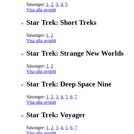
Säsonger:
1
,
2
,
3
,
4
,
5
Visa alla avsnitt
Star Trek: Short Treks
Säsonger:
1
,
2
Visa alla avsnitt
Star Trek: Strange New Worlds
Säsonger:
1
,
2
Visa alla avsnitt
Star Trek: Deep Space Nine
Säsonger:
1
,
2
,
3
,
4
,
5
,
6
,
7
Visa alla avsnitt
Star Trek: Voyager
Säsonger:
1
,
2
,
3
,
4
,
5
,
6
,
7
Visa alla avsnitt