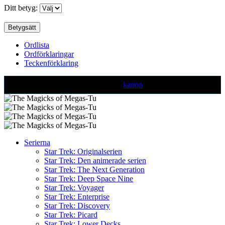
Ditt betyg:
Ordlista
Ordförklaringar
Teckenförklaring
Text markerad med denna färg är ej
kanon
Serierna
Star Trek: Originalserien
Star Trek: Den animerade serien
Star Trek: The Next Generation
Star Trek: Deep Space Nine
Star Trek: Voyager
Star Trek: Enterprise
Star Trek: Discovery
Star Trek: Picard
Star Trek: Lower Decks