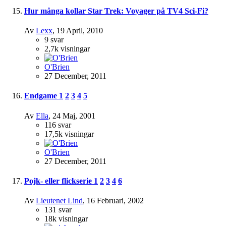
Hur många kollar Star Trek: Voyager på TV4 Sci-Fi?
Av
Lexx
,
19 April, 2010
9
svar
2,7k
visningar
O'Brien
27 December, 2011
Endgame
1
2
3
4
5
Av
Ella
,
24 Maj, 2001
116
svar
17,5k
visningar
O'Brien
27 December, 2011
Pojk- eller flickserie
1
2
3
4
6
Av
Lieutenet Lind
,
16 Februari, 2002
131
svar
18k
visningar