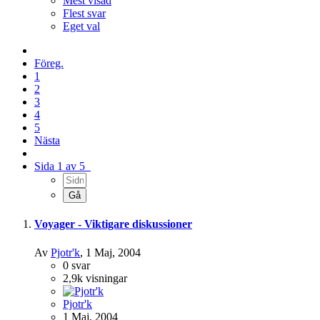
Mest visad
Flest svar
Eget val
Föreg.
1
2
3
4
5
Nästa
Sida 1 av 5
Voyager - Viktigare diskussioner
Av
Pjotr'k
,
1 Maj, 2004
0
svar
2,9k
visningar
Pjotr'k
1 Maj, 2004