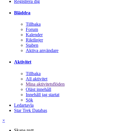
Registrera dig
Bläddra
Tillbaka
Forum
Kalender
Riktlinjer
Staben
Aktiva användare
Aktivitet
Tillbaka
All aktivitet
Mina aktivitetsflöden
Oläst innehåll
Innehåll jag startat
Sök
Ledartavla
Star Trek Databas
×
Skapa nytt...