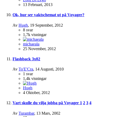
13 Februari, 2013
Ok, hur ser vaktschemat ut på Voyager?
Av
Hugh
,
19 September, 2012
8
svar
1,7k
visningar
michaeala
25 November, 2012
Flashback 3x02
Av
To'E'Cra
,
14 Augusti, 2010
1
svar
1,4k
visningar
Hugh
4 Oktober, 2012
Vart skulle du vilja jobba på Voyager
1
2
3
4
Av
Turambar
,
13 Mars, 2002