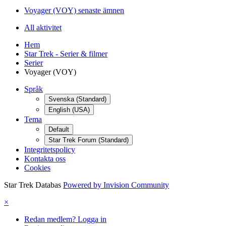
Voyager (VOY) senaste ämnen
All aktivitet
Hem
Star Trek - Serier & filmer
Serier
Voyager (VOY)
Språk
Svenska (Standard)
English (USA)
Tema
Default
Star Trek Forum (Standard)
Integritetspolicy
Kontakta oss
Cookies
Star Trek Databas
Powered by Invision Community
×
Redan medlem? Logga in