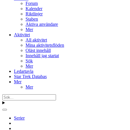
Forum
Kalender
Riktlinjer
Staben
Aktiva användare
Mer
Aktivitet
All aktivitet
Mina aktivitetsflöden
Oläst innehåll
Innehåll jag startat
Sök
Mer
Ledartavla
Star Trek Databas
Mer
Mer
Serier