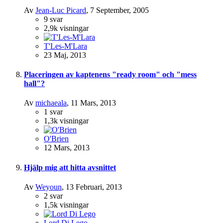
Av
Jean-Luc Picard
,
7 September, 2005
9
svar
2,9k
visningar
T'Les-M'Lara
23 Maj, 2013
Placeringen av kaptenens "ready room" och "mess
hall"?
Av
michaeala
,
11 Mars, 2013
1
svar
1,3k
visningar
O'Brien
12 Mars, 2013
Hjälp mig att hitta avsnittet
Av
Weyoun
,
13 Februari, 2013
2
svar
1,5k
visningar
Lord Di Lego