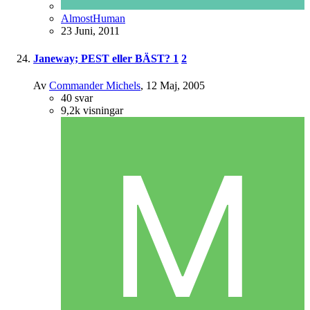
AlmostHuman
23 Juni, 2011
Janeway; PEST eller BÄST?
1
2
Av
Commander Michels
,
12 Maj, 2005
40
svar
9,2k
visningar