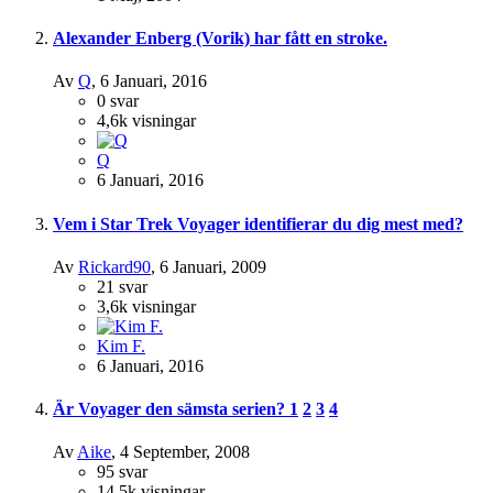
Alexander Enberg (Vorik) har fått en stroke.
Av
Q
,
6 Januari, 2016
0
svar
4,6k
visningar
Q
6 Januari, 2016
Vem i Star Trek Voyager identifierar du dig mest med?
Av
Rickard90
,
6 Januari, 2009
21
svar
3,6k
visningar
Kim F.
6 Januari, 2016
Är Voyager den sämsta serien?
1
2
3
4
Av
Aike
,
4 September, 2008
95
svar
14,5k
visningar