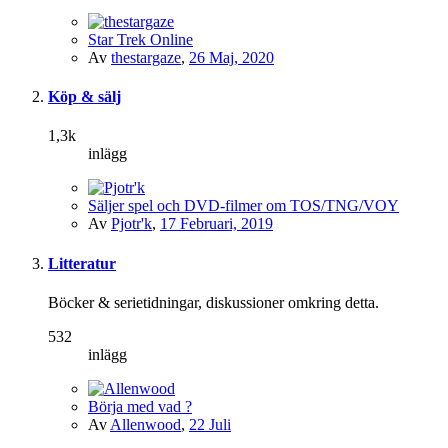
Star Trek Online
Av
thestargaze
,
26 Maj, 2020
Köp & sälj
1,3k
inlägg
Säljer spel och DVD-filmer om TOS/TNG/VOY
Av
Pjotr'k
,
17 Februari, 2019
Litteratur
Böcker & serietidningar, diskussioner omkring detta.
532
inlägg
Börja med vad ?
Av
Allenwood
,
22 Juli