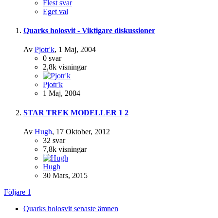
Flest svar
Eget val
Quarks holosvit - Viktigare diskussioner
Av
Pjotr'k
,
1 Maj, 2004
0
svar
2,8k
visningar
Pjotr'k
1 Maj, 2004
STAR TREK MODELLER
1
2
Av
Hugh
,
17 Oktober, 2012
32
svar
7,8k
visningar
Hugh
30 Mars, 2015
Följare
1
Quarks holosvit senaste ämnen