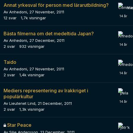
Annat yrkesval för person med lärarutbildning?
Av
Anhedoni
,
27 November, 2011
12
svar
1,7k
visningar
Bästa filmerna om det medeltida Japan?
Av
Anhedoni
,
27 December, 2011
2
svar
932
visningar
Taido
Av
Anhedoni
,
27 November, 2011
2
svar
1,4k
visningar
Mediers representering av Irakkriget i
populärkultur
Av
Lieutenet Lind
,
21 December, 2011
2
svar
1,3k
visningar
Star Peace
Av
Silje Andersson
,
13 December, 2011