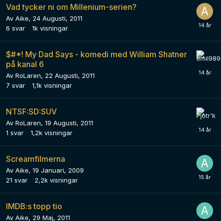
Vad tycker ni om Millenium-serien?
Av
Aike
,
24 Augusti, 2011
6
svar
1k
visningar
$#*! My Dad Says - komedi med William Shatner
på kanal 6
Av
RoLaren
,
22 Augusti, 2011
7
svar
1,1k
visningar
NTSF:SD:SUV
Av
RoLaren
,
19 Augusti, 2011
1
svar
1,2k
visningar
Screamfilmerna
Av
Aike
,
19 Januari, 2009
21
svar
2,2k
visningar
IMDB:s topp tio
Av
Aike
,
29 Maj, 2011