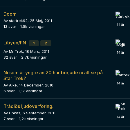
Doom
Av
startrek92
,
25 Maj, 2011
13
svar
1,5k
visningar
Libyen/FN
1
2
Av
Mr Trek
,
18 Mars, 2011
32
svar
2,7k
visningar
Ni som är yngre än 20 hur började ni att se på
Star Trek?
Av
Aike
,
14 December, 2010
6
svar
1,1k
visningar
Trådlös ljudöverföring.
Av
Unkas
,
6 September, 2011
7
svar
1,2k
visningar