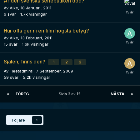
Är den svenska seriebutiken död?
Av
Aike
,
18 Januari, 2011
6
svar
1,7k
visningar
Hur ofta ger ni en film högsta betyg?
Av
Aike
,
13 Februari, 2011
15
svar
1,6k
visningar
Själen, finns den?
1
2
3
Av
Fleetadmiral
,
7 September, 2009
59
svar
5,2k
visningar
FÖREG.
Sida 3 av 12
NÄSTA
Följare
1