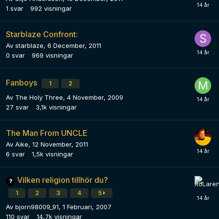
1
svar
992
visningar
Starblaze Confront:
Av
starblaze
,
6 December, 2011
0
svar
969
visningar
Fanboys
1
2
Av
The Holy Three
,
4 November, 2009
27
svar
3,1k
visningar
The Man From UNCLE
Av
Aike
,
12 November, 2011
6
svar
1,5k
visningar
Vilken religion tillhör du?
1
2
3
4
5
Av
bjorn98009_91
,
1 Februari, 2007
110
svar
14,7k
visningar