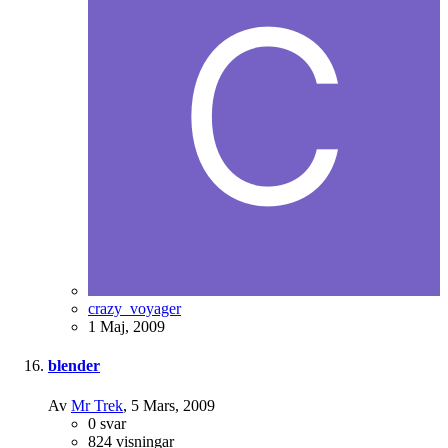
crazy_voyager
1 Maj, 2009
blender
Av
Mr Trek
,
5 Mars, 2009
0
svar
824
visningar