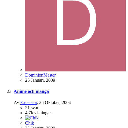
DominionMaster
25 Januari, 2009
Anime och manga
Av
Excelsior
,
25 Oktober, 2004
21
svar
4,7k
visningar
Chik