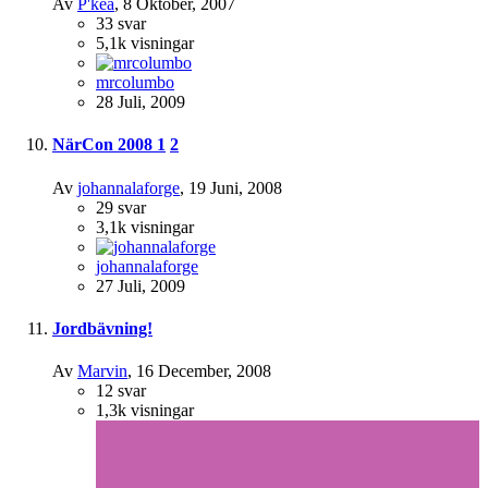
Av
P'kea
,
8 Oktober, 2007
33
svar
5,1k
visningar
mrcolumbo
28 Juli, 2009
NärCon 2008
1
2
Av
johannalaforge
,
19 Juni, 2008
29
svar
3,1k
visningar
johannalaforge
27 Juli, 2009
Jordbävning!
Av
Marvin
,
16 December, 2008
12
svar
1,3k
visningar