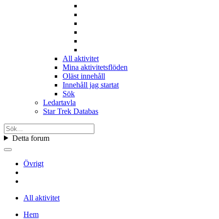
All aktivitet
Mina aktivitetsflöden
Oläst innehåll
Innehåll jag startat
Sök
Ledartavla
Star Trek Databas
Detta forum
Övrigt
All aktivitet
Hem