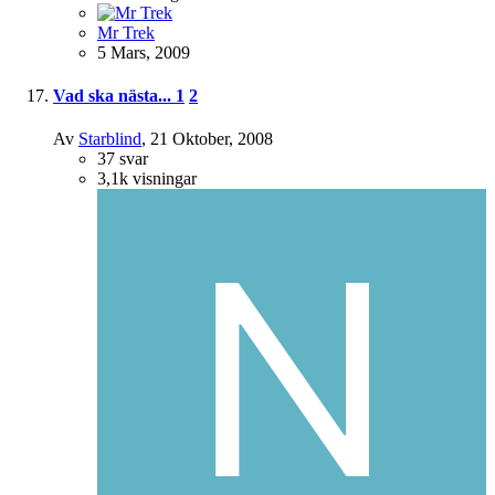
Mr Trek
5 Mars, 2009
Vad ska nästa...
1
2
Av
Starblind
,
21 Oktober, 2008
37
svar
3,1k
visningar