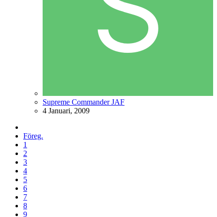
Supreme Commander JAF
4 Januari, 2009
Föreg.
1
2
3
4
5
6
7
8
9