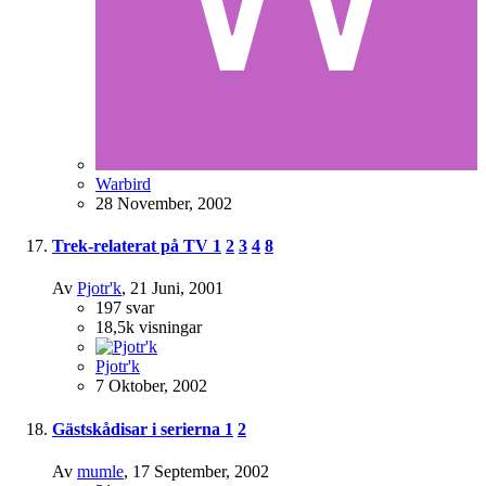
Warbird
28 November, 2002
Trek-relaterat på TV
1
2
3
4
8
Av
Pjotr'k
,
21 Juni, 2001
197
svar
18,5k
visningar
Pjotr'k
7 Oktober, 2002
Gästskådisar i serierna
1
2
Av
mumle
,
17 September, 2002