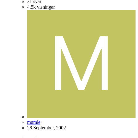
31
svar
4,5k
visningar
mumle
28 September, 2002