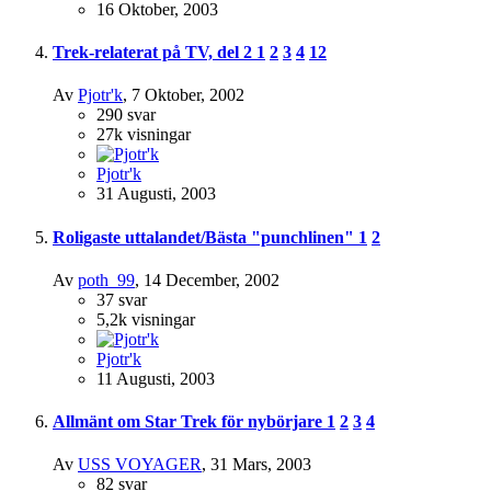
16 Oktober, 2003
Trek-relaterat på TV, del 2
1
2
3
4
12
Av
Pjotr'k
,
7 Oktober, 2002
290
svar
27k
visningar
Pjotr'k
31 Augusti, 2003
Roligaste uttalandet/Bästa "punchlinen"
1
2
Av
poth_99
,
14 December, 2002
37
svar
5,2k
visningar
Pjotr'k
11 Augusti, 2003
Allmänt om Star Trek för nybörjare
1
2
3
4
Av
USS VOYAGER
,
31 Mars, 2003
82
svar