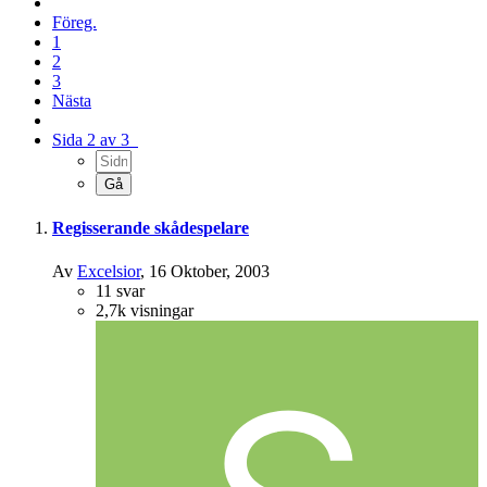
Föreg.
1
2
3
Nästa
Sida 2 av 3
Regisserande skådespelare
Av
Excelsior
,
16 Oktober, 2003
11
svar
2,7k
visningar