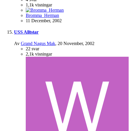
1,1k
visningar
Bromma_Herman
11 December, 2002
USS Alltstar
Av
Grand Nagus Mak
,
20 November, 2002
22
svar
2,1k
visningar