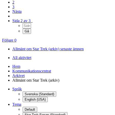
2
3
Nästa
Sida 2 av 3
Följare
0
Allmänt om Star Trek (arkiv) senaste ämnen
All aktivitet
Hem
Kommunikationscentrat
Arkivet
Allmänt om Star Trek (arkiv)
Språk
Svenska (Standard)
English (USA)
Tema
Default
Star Trek Forum (Standard)