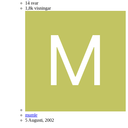
14
svar
1,8k
visningar
mumle
5 Augusti, 2002