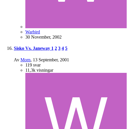
Warbird
30 November, 2002
Sisko Vs. Janeway
1
2
3
4
5
Av
Morn
,
13 September, 2001
119
svar
11,3k
visningar