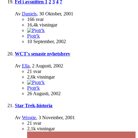
Fel i avsnitten
1
2
3
4
7
Av
Daniels
,
30 Oktober, 2001
166
svar
16,4k
visningar
Pjotr'k
10 September, 2002
WCT's senaste nyhetsbrev
Av
Ella
,
2 Augusti, 2002
21
svar
2,6k
visningar
Pjotr'k
26 Augusti, 2002
Star Trek-historia
Av
Wrogie
,
3 November, 2001
21
svar
2,1k
visningar