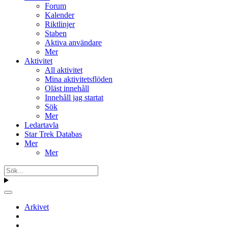
Forum
Kalender
Riktlinjer
Staben
Aktiva användare
Mer
Aktivitet
All aktivitet
Mina aktivitetsflöden
Oläst innehåll
Innehåll jag startat
Sök
Mer
Ledartavla
Star Trek Databas
Mer
Mer
Arkivet