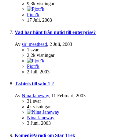
9,3k
visningar
Pjotr'k
17 Juli, 2003
Vad har hänt från nutid till enterprise?
Av
sir_meathead
,
2 Juli, 2003
1
svar
2,2k
visningar
Pjotr'k
2 Juli, 2003
T-shirts till salu
1
2
Av
Nina Janeway
,
11 Februari, 2003
31
svar
4k
visningar
Nina Janeway
3 Juni, 2003
Komedi/Parodi om Star Trek