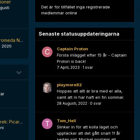
tioner
Det är för tillfället inga registrerade
gusti
medlemmar online
Senaste statusuppdateringarna
Star trek and Andromeda NYTT
, 2020
Captain Proton
Första inlägget efter 15 år - Captain
Proton is back!
7 April, 2023
·
1 svar
playmore82
Hoppas att allt är bra med er alla,
här
samt att ni har haft en fin sommar.
28 Augusti, 2022
·
0 svar
Tom_Hell
Hur står sig Star Trek: Picard jämfört med övriga Star Trek-serier?
Slinker in för att kolla läget och
ni
upptäcker att det gått snart 11 år
sedan sist. Mycket nostalgi att...