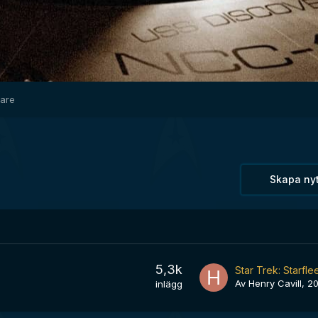
dare
Skapa ny
5,3k
Av
Henry Cavill
,
20
inlägg