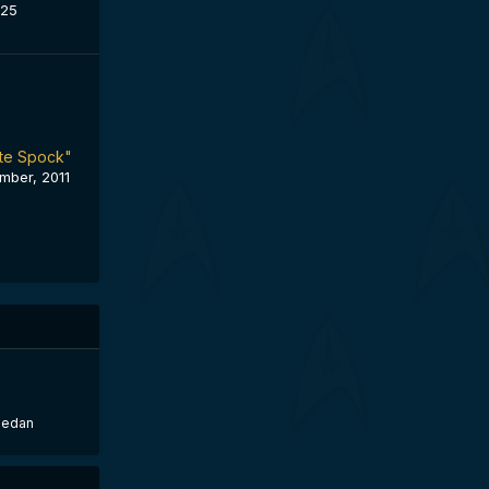
025
nte Spock"
mber, 2011
sedan