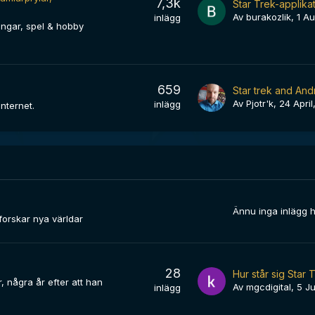
7,3k
Star Trek-applika
Av
burakozlik
,
1 Au
inlägg
ningar, spel & hobby
659
Av
Pjotr'k
,
24 April
inlägg
Internet.
Ännu inga inlägg 
forskar nya världar
28
, några år efter att han
Av
mgcdigital
,
5 Ju
inlägg