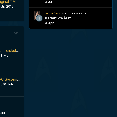
My take on the original TMP intro...
3 Juli
ti, 2019
jamiefoxx
went up a rank
Kadett 2:a året
9 April
Science fictionspel - diskutera, tipsa och recensera
28 Maj
Keeping Your HVAC System Running Efficiently – Tips That Really Help
r
,
10 Juli
Juli