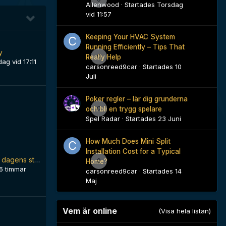
Allenwood
· Startades
Torsdag
vid 11:57
Keeping Your HVAC System
Running Efficiently – Tips That
y
0
Really Help
dag vid 17:11
carsonreed9car
· Startades
10
Juli
Poker regler – lär dig grunderna
0
och bli en trygg spelare
Spel Radar
· Startades
23 Juni
How Much Does Mini Split
Installation Cost for a Typical
Hur räknar man ut dagens stardate?
0
Home?
6 timmar
carsonreed9car
· Startades
14
Maj
Vem är online
(Visa hela listan)