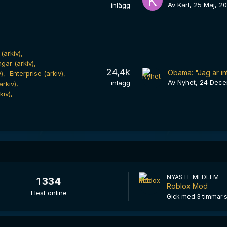
Av
Karl
,
25 Maj, 2
inlägg
(arkiv)
gar (arkiv)
24,4k
Obama: "Jag är i
)
Enterprise (arkiv)
Av
Nyhet
,
24 Dece
inlägg
rkiv)
kiv)
NYASTE MEDLEM
1 334
Roblox Mod
Flest online
Gick med
3 timmar 