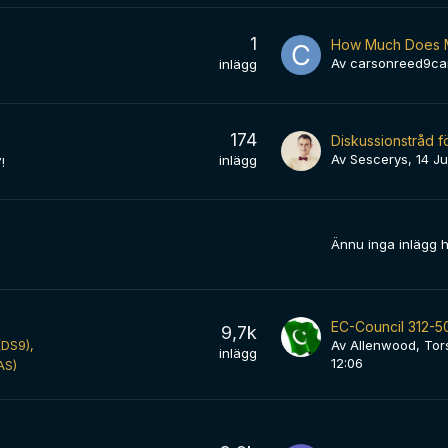
1
Av
carsonreed9ca
inlägg
174
Av
Sescerys
,
14 Ju
inlägg
!
Ännu inga inlägg 
9,7k
(DS9)
Av
Allenwood
,
Tor
inlägg
12:06
AS)