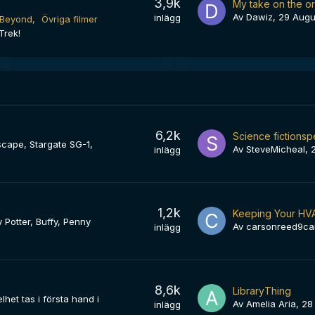
3,9k
Av
Dawiz
,
29 Augus
inlägg
k Beyond
Övriga filmer
Trek!
6,2k
rscape, Stargate SG-1,
Av
SteveMicheal
,
inlägg
1,2k
 Potter, Buffy, Penny
Av
carsonreed9ca
inlägg
8,6k
LibraryThing
lhet tas i första hand i
Av
Amelia Aria
,
28 
inlägg