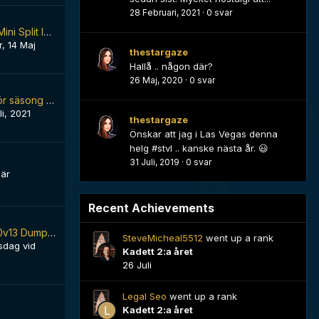
28 Februari, 2021
·
0 svar
How Much Does Mini Split Installation Cost for a Typical Home?
r
,
14 Maj
thestargaze
Hallå .. någon där?
26 Maj, 2020
·
0 svar
Diskussionstråd för säsong 3 *Spoilers*
li, 2021
thestargaze
Önskar att jag i Las Vegas denna
helg #stvl .. kanske nästa år. 😃
31 Juli, 2019
·
0 svar
här
Recent Achievements
EC-Council 312-50v13 Dumps – Latest Exam Questions and Answers
SteveMicheal5512
went up a rank
sdag vid
Kadett 2:a året
26 Juli
Legal Seo
went up a rank
Kadett 2:a året