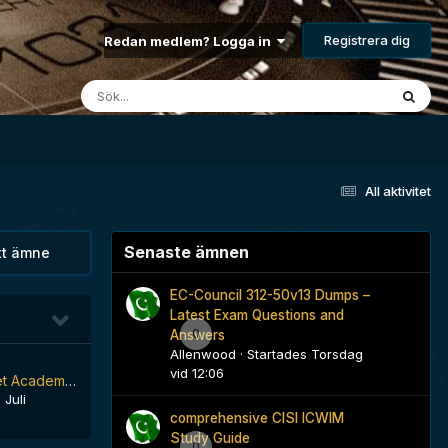
Registrera dig
Redan medlem? Logga in
All aktivitet
Senaste ämnen
tt ämne
EC-Council 312-50v13 Dumps –
Latest Exam Questions and
0
Answers
Allenwood
· Startades
Torsdag
vid 12:06
Star Trek: Starfleet Academy - en ny TV-serie kommer 2024 eller 2025
 Juli
comprehensive CISI ICWIM
Study Guide
0