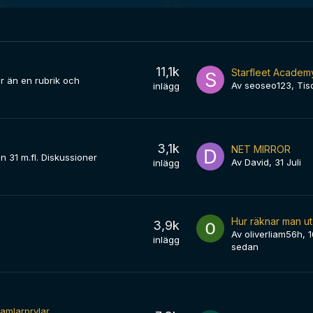
11,1k
Starfleet Academ
r än en rubrik och
Av
seoseo123
,
Tis
inlägg
3,1k
NET MIRROR
n 31 m.fl. Diskussioner
Av
David
,
31 Juli
inlägg
3,9k
Av
oliverliam56h
,
1
inlägg
sedan
amlarprylar