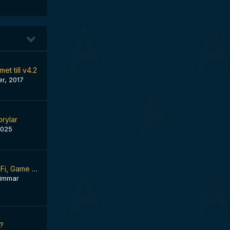
et till v4.2
er, 2017
rylar
 2025
Scandinavian Sci-Fi, Game & Film Convention Malmö 2009
timmar
t?