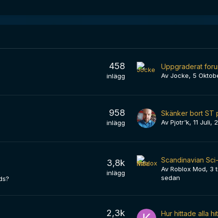
458
Uppgraderat forum
Av
Jocke
,
5 Oktob
inlägg
958
Skänker bort ST p
Av
Pjotr'k
,
11 Juli,
inlägg
3,8k
Av
Roblox Mod
,
3 
inlägg
sedan
ds?
2,3k
Hur hittade alla hi