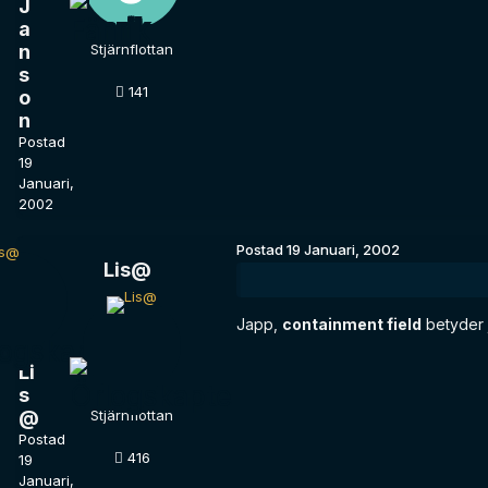
J
a
n
Stjärnflottan
s
141
o
n
Postad
19
Januari,
2002
Postad
19 Januari, 2002
Lis@
Japp,
containment field
betyder j
Li
s
@
Stjärnflottan
Postad
416
19
Januari,