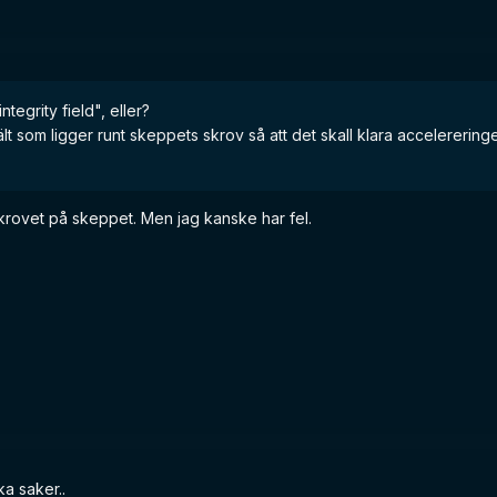
ntegrity field", eller?
fält som ligger runt skeppets skrov så att det skall klara accelereringen
 skrovet på skeppet. Men jag kanske har fel.
ka saker..