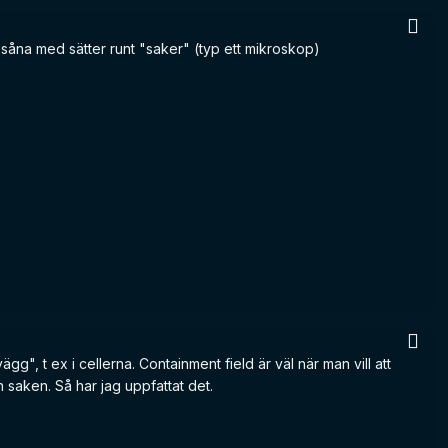
lt såna med sätter runt "saker" (typ ett mikroskop)
vägg", t ex i cellerna. Containment field är väl när man vill att
n saken. Så har jag uppfattat det.