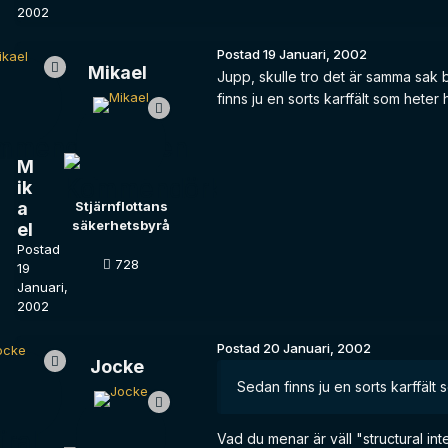
2002
Postad
19 Januari, 2002
Mikael
Jupp, skulle tro det är samma sak ba
finns ju en sorts karffält som heter h
M
ik
a
Stjärnflottans
säkerhetsbyrå
el
Postad
728
19
Januari,
2002
Postad
20 Januari, 2002
Jocke
Sedan finns ju en sorts karffält s
Vad du menar är väll "structural integ