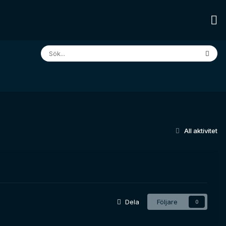
All aktivitet
Dela
Följare
0