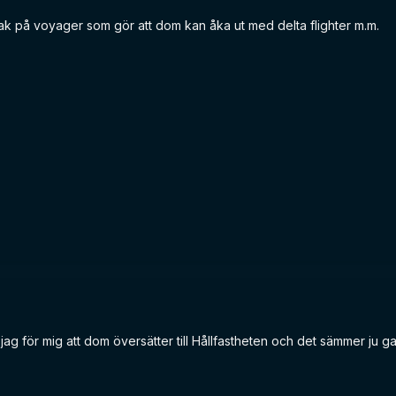
t bak på voyager som gör att dom kan åka ut med delta flighter m.m.
ar jag för mig att dom översätter till Hållfastheten och det sämmer ju g