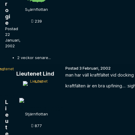
r
o
Stjärnflottan
gi
239
e
Postad
22
Januari,
2002
2 veckor senare...
Postad
3 Februari, 2002
Lieutenet Lind
man har väll kraftfältet vid docking 
kraftfälten är en bra upfining.... :sig
L
i
e
Stjärnflottan
u
877
t
e