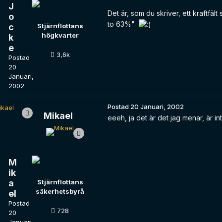
J
Det är, som du skriver, ett kraftfäl
o
to 63%"
c
Stjärnflottans
högkvarter
k
e
3,6k
Postad
20
Januari,
2002
Postad
20 Januari, 2002
Mikael
eeeh, ja det är det jag menar, är int
M
ik
a
Stjärnflottans
säkerhetsbyrå
el
Postad
728
20