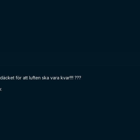
däcket för att luften ska vara kvar!!!! ???
h: