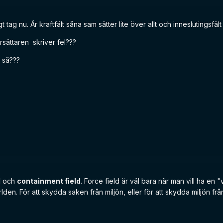
t tag nu. Är kraftfält såna sam sätter lite över allt och inneslutingsfä
rsättaren skriver fel???
 så???
d
och
containment field
. Force field är väl bara när man vill ha en "
den. För att skydda saken från miljön, eller för att skydda miljön frå