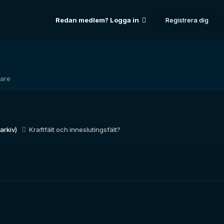
Registrera dig
Redan medlem? Logga in
dare
(arkiv)
Kraftfält och inneslutingsfält?