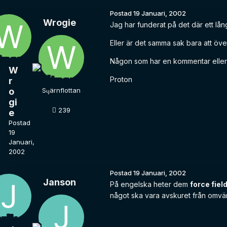
Postad
19 Januari, 2002
Wrogie
Jag har funderat på det där ett lång
Eller är det samma sak bara att öve
Någon som har en kommentar eller
W
Proton
r
o
Stjärnflottan
gi
239
e
Postad
19
Januari,
2002
Postad
19 Januari, 2002
Janson
På engelska heter dem
force fiel
något ska vara avskuret från omvärl