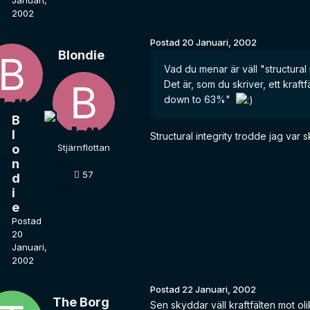
Januari,
2002
Postad
20 Januari, 2002
Blondie
Vad du menar är väll "structural i
Det är, som du skriver, ett kraft
down to 63%"
B
l
Structural integrity trodde jag var
o
Stjärnflottan
n
57
d
i
e
Postad
20
Januari,
2002
Postad
22 Januari, 2002
The Borg
Sen skyddar väll kraftfälten mot oli