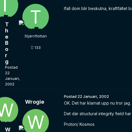
Ifall dom blir beskutna, kraftfälte
T
h
e
Stjärnflottan
B
133
o
r
g
Postad
22
Januari,
2002
Postad
22 Januari, 2002
Wrogie
OK. Det har klarnat upp nu tror jag.
Det där structural integrity field h
Proton/ Kosmos
W