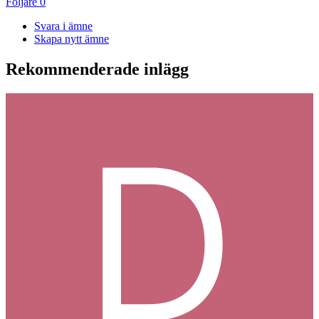
Följare
0
Svara i ämne
Skapa nytt ämne
Rekommenderade inlägg