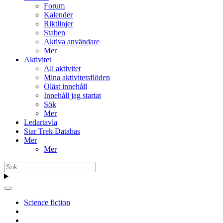
Forum
Kalender
Riktlinjer
Staben
Aktiva användare
Mer
Aktivitet
All aktivitet
Mina aktivitetsflöden
Oläst innehåll
Innehåll jag startat
Sök
Mer
Ledartavla
Star Trek Databas
Mer
Mer
Science fiction