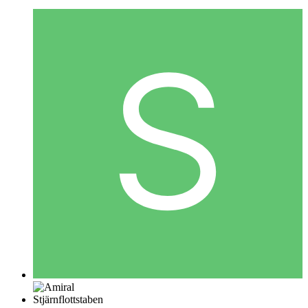
Stjärnflottstaben