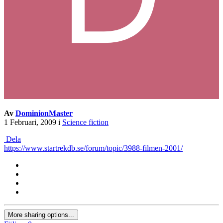
Av
DominionMaster
1 Februari, 2009
i
Science fiction
Dela
https://www.startrekdb.se/forum/topic/3988-filmen-2001/
More sharing options...