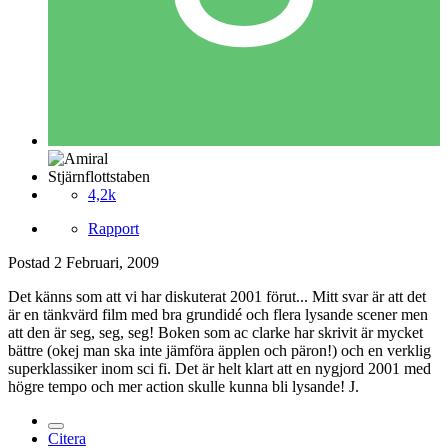
Stjärnflottstaben
4,2k
Rapport
Postad
2 Februari, 2009
Det känns som att vi har diskuterat 2001 förut... Mitt svar är att det
är en tänkvärd film med bra grundidé och flera lysande scener men
att den är seg, seg, seg! Boken som ac clarke har skrivit är mycket
bättre (okej man ska inte jämföra äpplen och päron!) och en verklig
superklassiker inom sci fi. Det är helt klart att en nygjord 2001 med
högre tempo och mer action skulle kunna bli lysande! J.
Citera