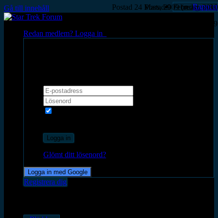
Rapport
Postad
24 Mars, 2009
Postad
9 Februari, 2010
(redigerade)
Gå till innehåll
Postad
12 Juni, 2009
Redan medlem? Logga in
Logga in
Kom ihåg mig
Rekommenderas inte på datorer som
delas med andra
Logga in
Glömt ditt lösenord?
Logga in med Google
Registrera dig