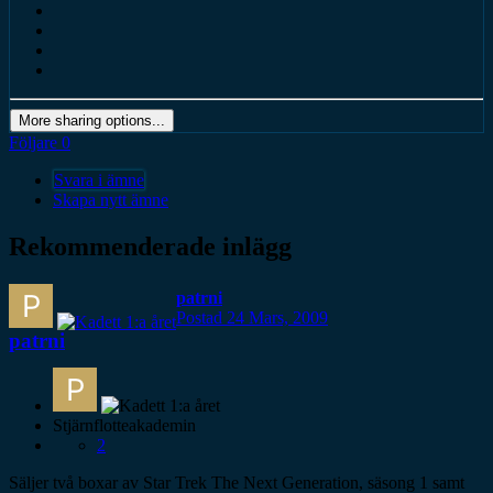
More sharing options...
Följare
0
Svara i ämne
Skapa nytt ämne
Rekommenderade inlägg
patrni
Postad
24 Mars, 2009
patrni
Stjärnflotteakademin
2
Säljer två boxar av Star Trek The Next Generation, säsong 1 samt