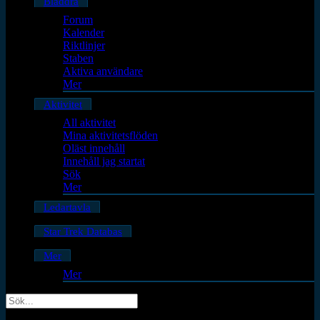
Bläddra
Forum
Kalender
Riktlinjer
Staben
Aktiva användare
Mer
Aktivitet
All aktivitet
Mina aktivitetsflöden
Oläst innehåll
Innehåll jag startat
Sök
Mer
Ledartavla
Star Trek Databas
Mer
Mer