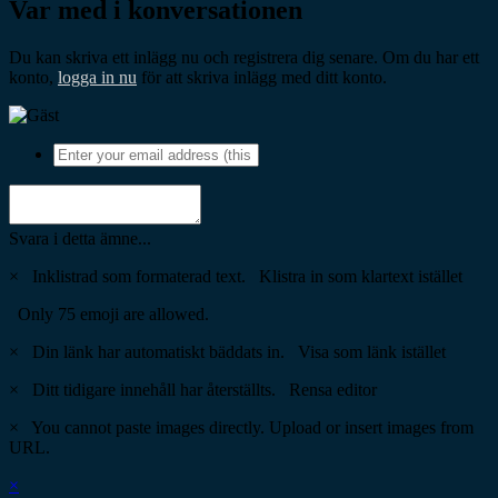
Var med i konversationen
Du kan skriva ett inlägg nu och registrera dig senare. Om du har ett
konto,
logga in nu
för att skriva inlägg med ditt konto.
Svara i detta ämne...
×
Inklistrad som formaterad text.
Klistra in som klartext istället
Only 75 emoji are allowed.
×
Din länk har automatiskt bäddats in.
Visa som länk istället
×
Ditt tidigare innehåll har återställts.
Rensa editor
×
You cannot paste images directly. Upload or insert images from
URL.
×