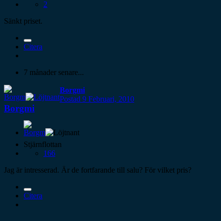
2
Sänkt priset.
Citera
7 månader senare...
Borgmi
Postad
9 Februari, 2010
Borgmi
Stjärnflottan
166
Jag är intresserad. Är de fortfarande till salu? För vilket pris?
Citera