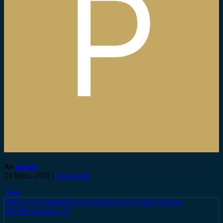
Av
patrni
24 Mars, 2009
i
Köp & sälj
Dela
https://www.startrekdb.se/forum/topic/4134-star-trek-tng-
s%C3%A4song-1-2/