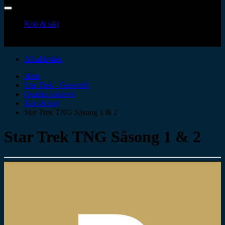
Köp & sälj
All aktivitet
Hem
Star Trek - Generellt
Quarks holosvit
Köp & sälj
Star Trek TNG Säsong 1 & 2
Star Trek TNG Säsong 1 & 2