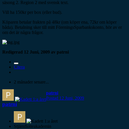
säsong 2. Region 2 med svensk text.
Vill ha 150kr per box (eller bud).
Köparen betalar frakten på 48kr (om köper ena, 72kr om köper
båda). Betalning sker till mitt FöreningsSparbankskonto, hör av er
om det är några frågor.
Redigerad
12 Juni, 2009
av patrni
Citera
2 månader senare...
patrni
Postad
12 Juni, 2009
patrni
Stjärnflotteakademin