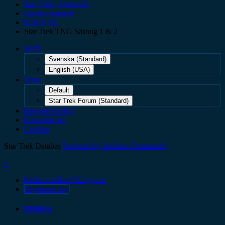
Star Trek - Generellt
Quarks holosvit
Köp & sälj
Star Trek TNG Säsong 1 & 2
Språk
Svenska (Standard)
English (USA)
Tema
Default
Star Trek Forum (Standard)
Integritetspolicy
Kontakta oss
Cookies
Star Trek Databas
Powered by Invision Community
×
Redan medlem? Logga in
Registrera dig
Bläddra