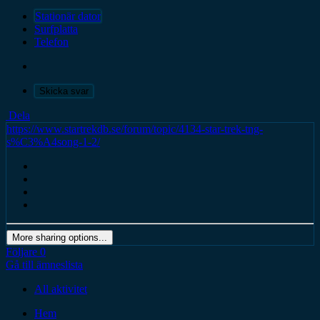
Stationär dator
Surfplatta
Telefon
Skicka svar
Dela
https://www.startrekdb.se/forum/topic/4134-star-trek-tng-
s%C3%A4song-1-2/
More sharing options...
Följare
0
Gå till ämneslista
All aktivitet
Hem