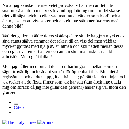
Nu är jag kanske lite medvetet provokativ här men är det inte
snarare så att du har en viss invand uppfattning om hur det ska se ut
(det vill säga ketchup eller vad man nu använder som blod) och att
det nya sättet att visa saker helt enkelt inte stämmer överens med
denna bild?
Vad det gäller att äldre tiders skådespelare skulle ha gjort mycket av
sina stunts själva stämmer det säkert till en viss del men väldigt
mycket gjordes med hjälp av stuntmän och skillnaden mellan dessa
och cgi är väl enbart att en och annan stuntman riskerar att bli
arbetslös. Mer cgi åt folket!
Men jag håller med om att det är en hårfin gräns mellan som du
säger trovärdigt och sådant som är för öppenbart fejk. Men det är
regissörens och andras uppgift att hålla sig på rätt sida den linjen och
jag tycker att de flesta filmer som jag har sätt (kan dock inte uttala
mig om skräck då jag inte gillar den genren!) håller sig väl inom den
gränsen. J.
Citera