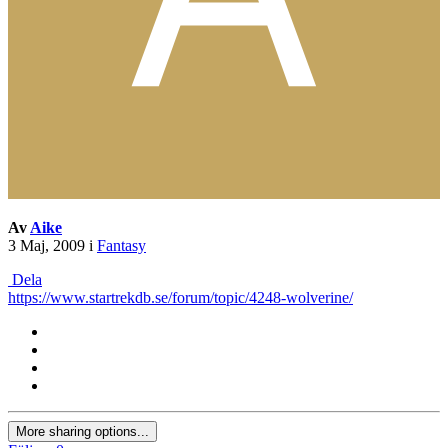
Av
Aike
3 Maj, 2009
i
Fantasy
Dela
https://www.startrekdb.se/forum/topic/4248-wolverine/
More sharing options...