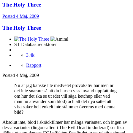
The Holy Three
Postad
4 Maj, 2009
The Holy Three
ST Databas-redaktörer
3,4k
Rapport
Postad
4 Maj, 2009
Nu är jag kanske lite medvetet provokativ här men är
det inte snarare så att du har en viss invand uppfattning
om hur det ska se ut (det vill säga ketchup eller vad
man nu använder som blod) och att det nya sättet att
visa saker helt enkelt inte stämmer överens med denna
bild?
Absolut inte, blod i skräckfilmer har många varianter, och ingen av
dessa varianter (lingonsaften i The Evil Dead inkluderad) ser lika
dåliga ut som dagens CGI effekter. Sen är det ju en relativt simpel