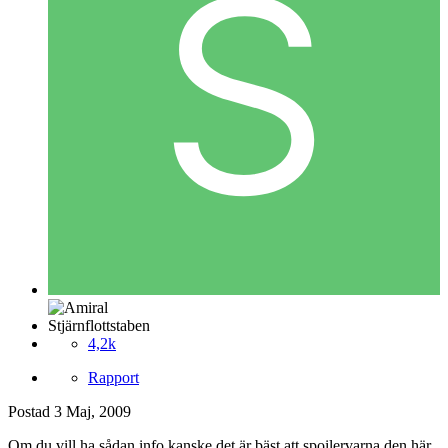
Stjärnflottstaben
4,2k
Rapport
Postad
3 Maj, 2009
Om du vill ha sådan info kanske det är bäst att spoilervarna den här