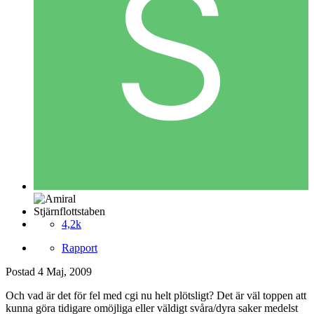
Stjärnflottstaben
4,2k
Rapport
Postad
4 Maj, 2009
Och vad är det för fel med cgi nu helt plötsligt? Det är väl toppen att
kunna göra tidigare omöjliga eller väldigt svåra/dyra saker medelst