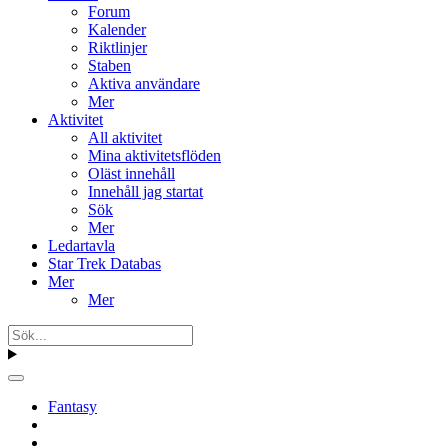
Forum
Kalender
Riktlinjer
Staben
Aktiva användare
Mer
Aktivitet
All aktivitet
Mina aktivitetsflöden
Oläst innehåll
Innehåll jag startat
Sök
Mer
Ledartavla
Star Trek Databas
Mer
Mer
Fantasy