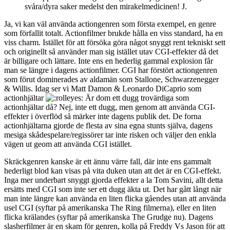
svåra/dyra saker medelst den mirakelmedicinen! J.
Ja, vi kan väl använda actiongenren som första exempel, en genre
som förfallit totalt. Actionfilmer brukde hålla en viss standard, ha en
viss charm. Istället för att försöka göra något snyggt rent tekniskt sett
och originellt så använder man sig istället utav CGI-effekter då det
är billigare och lättare. Inte ens en hederlig gammal explosion får
man se längre i dagens actionfilmer. CGI har förstört actiongenren
som förut dominerades av aldamän som Stallone, Schwarzenegger
& Willis. Idag ser vi Matt Damon & Leonardo DiCaprio som
actionhjältar
Är dom ett dugg trovärdiga som
actionhjältar då? Nej, inte ett dugg, men genom att använda CGI-
effekter i överflöd så märker inte dagens publik det. De forna
actionhjältarna gjorde de flesta av sina egna stunts själva, dagens
mesiga skådespelare/regissörer tar inte risken och väljer den enkla
vägen ut geom att använda CGI istället.
Skräckgenren kanske är ett ännu värre fall, där inte ens gammalt
hederligt blod kan visas på vita duken utan att det är en CGI-effekt.
Inga mer underbart snyggt gjorda effekter a la Tom Savini, allt detta
ersätts med CGI som inte ser ett dugg äkta ut. Det har gått långt när
man inte längre kan använda en liten flicka gåendes utan att använda
usel CGI (syftar på amerikanska The Ring filmerna), eller en liten
flicka krälandes (syftar på amerikanska The Grudge nu). Dagens
slasherfilmer är en skam för genren, kolla på Freddy Vs Jason för att