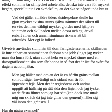
effekt som inte tar så mycket arbete alls, det ska inte vara för mycket
begärt, speciellt inte i en skräckfilm, att det ska se någorlunda bra ut.
Vad det gäller att äldre tiders skådespelare skulle ha
gjort mycket av sina stunts själva stämmer det säkert till
en viss del men väldigt mycket gjordes med hjälp av
stuntmän och skillnaden mellan dessa och cgi är väl
enbart att en och annan stuntman riskerar att bli
arbetslös. Mer cgi åt folket!
Givetvis användes stuntmän till dom farligaste scenerna, skillnaden
är inte enbart att stuntmännen förlorar sina jobb (inget jag tycker
man ska hurra för), utan att det hela ser mycket sämre med en
datorgrafiksmänniska som får hoppa in så fort det är lite för svårt för
dagens actionhjältar.
Men jag håller med om att det är en hårfin gräns mellan
som du säger trovärdigt och sådant som är för
öppenbart fejk. Men det är regissörens och andras
uppgift att hålla sig på rätt sida den linjen och jag tycker
att de flesta filmer som jag har sätt (kan dock inte uttala
mig om skräck då jag inte gillar den genren!) håller sig
väl inom den gränsen. J.
Har du några exempel?