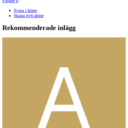
Följare
0
Svara i ämne
Skapa nytt ämne
Rekommenderade inlägg