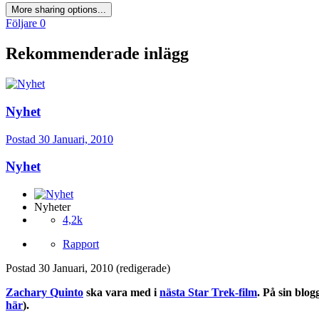
More sharing options...
Följare
0
Rekommenderade inlägg
Nyhet
Postad
30 Januari, 2010
Nyhet
Nyheter
4,2k
Rapport
Postad
30 Januari, 2010
(redigerade)
Zachary Quinto
ska vara med i
nästa Star Trek-film
. På sin blo
här
).