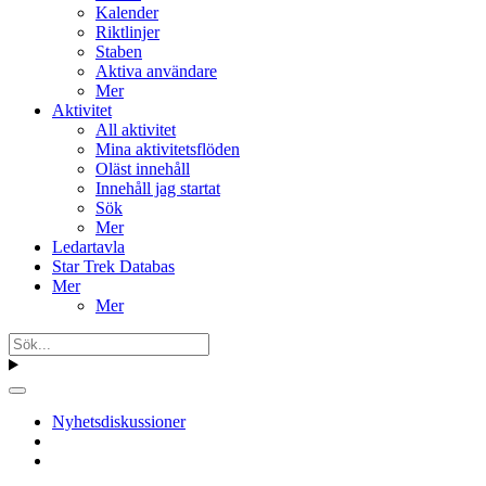
Kalender
Riktlinjer
Staben
Aktiva användare
Mer
Aktivitet
All aktivitet
Mina aktivitetsflöden
Oläst innehåll
Innehåll jag startat
Sök
Mer
Ledartavla
Star Trek Databas
Mer
Mer
Nyhetsdiskussioner