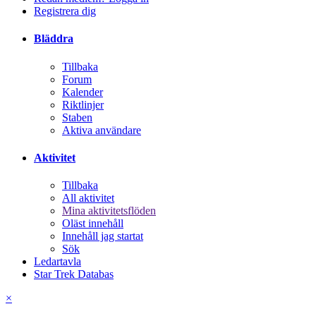
Registrera dig
Bläddra
Tillbaka
Forum
Kalender
Riktlinjer
Staben
Aktiva användare
Aktivitet
Tillbaka
All aktivitet
Mina aktivitetsflöden
Oläst innehåll
Innehåll jag startat
Sök
Ledartavla
Star Trek Databas
×