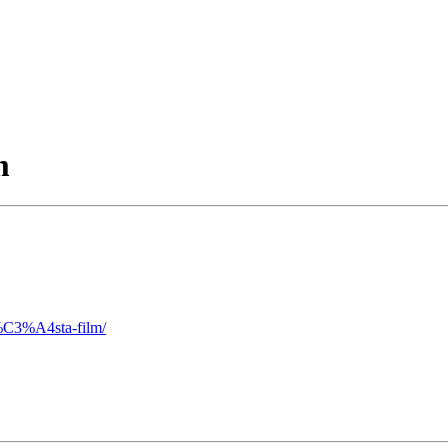
m
n%C3%A4sta-film/