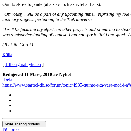
Quinto skrev följande (alla stav- och skrivfel är hans):
"Obviously i will be a part of any upcoming films... reprising my rol
auxiliary projects pertaining to the Trek universe.
"I will be focusing my efforts on other projects and preparing to shoot
was a misunderstanding of context. I am not spock. But i am spock. Al
(Tack till Garak)
Källa
[
Till originalnyheten
]
Redigerad
11 Mars, 2010
av Nyhet
Dela
https://www.startrekdb.se/forum/topic/4935-quinto-ska-vara-med-i-
More sharing options...
Följare
0