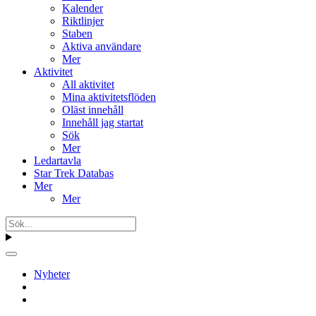
Kalender
Riktlinjer
Staben
Aktiva användare
Mer
Aktivitet
All aktivitet
Mina aktivitetsflöden
Oläst innehåll
Innehåll jag startat
Sök
Mer
Ledartavla
Star Trek Databas
Mer
Mer
Nyheter