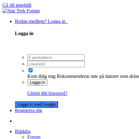
Gå till innehåll
Redan medlem? Logga in
Logga in
Kom ihåg mig
Rekommenderas inte på datorer som dela
Logga in
Glömt ditt lösenord?
Logga in med Google
Registrera dig
Bläddra
Forum