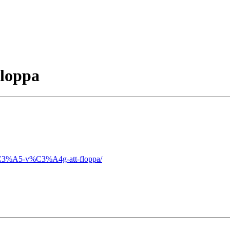
floppa
-p%C3%A5-v%C3%A4g-att-floppa/