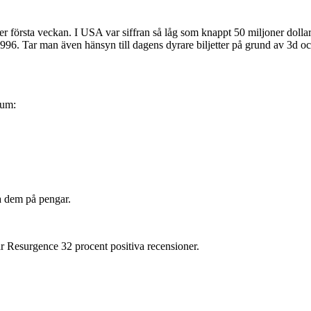
er första veckan. I USA var siffran så låg som knappt 50 miljoner dollar
96. Tar man även hänsyn till dagens dyrare biljetter på grund av 3d och i
tum:
ka dem på pengar.
r Resurgence 32 procent positiva recensioner.