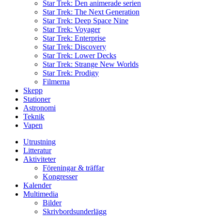
Star Trek: Den animerade serien
Star Trek: The Next Generation
Star Trek: Deep Space Nine
Star Trek: Voyager
Star Trek: Enterprise
Star Trek: Discovery
Star Trek: Lower Decks
Star Trek: Strange New Worlds
Star Trek: Prodigy
Filmerna
Skepp
Stationer
Astronomi
Teknik
Vapen
Utrustning
Litteratur
Aktiviteter
Föreningar & träffar
Kongresser
Kalender
Multimedia
Bilder
Skrivbordsunderlägg