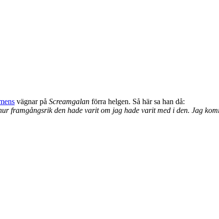
lmens
vägnar på
Screamgalan
förra helgen. Så här sa han då:
 hur framgångsrik den hade varit om jag hade varit med i den. Jag komm