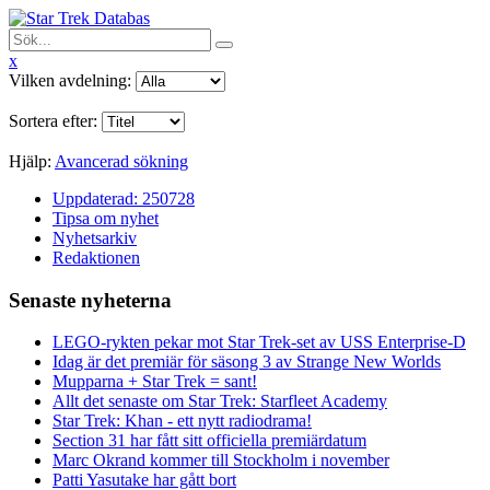
x
Vilken avdelning:
Sortera efter:
Hjälp:
Avancerad sökning
Uppdaterad: 250728
Tipsa om nyhet
Nyhetsarkiv
Redaktionen
Senaste nyheterna
LEGO-rykten pekar mot Star Trek-set av USS Enterprise-D
Idag är det premiär för säsong 3 av Strange New Worlds
Mupparna + Star Trek = sant!
Allt det senaste om Star Trek: Starfleet Academy
Star Trek: Khan - ett nytt radiodrama!
Section 31 har fått sitt officiella premiärdatum
Marc Okrand kommer till Stockholm i november
Patti Yasutake har gått bort