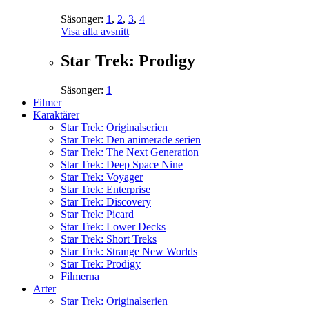
Säsonger:
1
,
2
,
3
,
4
Visa alla avsnitt
Star Trek: Prodigy
Säsonger:
1
Filmer
Karaktärer
Star Trek: Originalserien
Star Trek: Den animerade serien
Star Trek: The Next Generation
Star Trek: Deep Space Nine
Star Trek: Voyager
Star Trek: Enterprise
Star Trek: Discovery
Star Trek: Picard
Star Trek: Lower Decks
Star Trek: Short Treks
Star Trek: Strange New Worlds
Star Trek: Prodigy
Filmerna
Arter
Star Trek: Originalserien