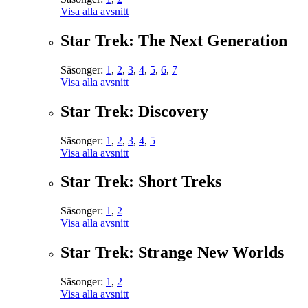
Visa alla avsnitt
Star Trek: The Next Generation
Säsonger:
1
,
2
,
3
,
4
,
5
,
6
,
7
Visa alla avsnitt
Star Trek: Discovery
Säsonger:
1
,
2
,
3
,
4
,
5
Visa alla avsnitt
Star Trek: Short Treks
Säsonger:
1
,
2
Visa alla avsnitt
Star Trek: Strange New Worlds
Säsonger:
1
,
2
Visa alla avsnitt