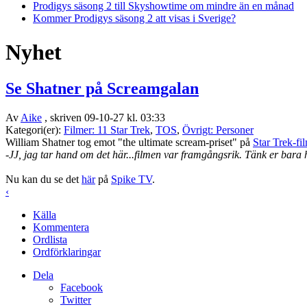
Prodigys säsong 2 till Skyshowtime om mindre än en månad
Kommer Prodigys säsong 2 att visas i Sverige?
Nyhet
Se Shatner på Screamgalan
Av
Aike
, skriven 09-10-27 kl. 03:33
Kategori(er):
Filmer: 11 Star Trek
,
TOS
,
Övrigt: Personer
William Shatner tog emot "the ultimate scream-priset" på
Star Trek-fi
-JJ, jag tar hand om det här...filmen var framgångsrik. Tänk er bara
Nu kan du se det
här
på
Spike TV
.
‹
Källa
Kommentera
Ordlista
Ordförklaringar
Dela
Facebook
Twitter