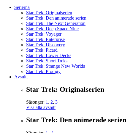
Serierna
Star Trek: Originalserien
Star Trek: Den animerade serien
Star Trek: The Next Generation
Star Trek: Deep Space Nine
Star Trek: Voyager
Star Trek: Enterprise
Star Trek: Discovery
Star Trek: Picard
Star Trek: Lower Decks
Star Trek: Short Treks
Star Trek: Strange New Worlds
Star Trek: Prodigy
Avsnitt
Star Trek: Originalserien
Säsonger:
1
,
2
,
3
Visa alla avsnitt
Star Trek: Den animerade serien
Säsonger:
1
,
2