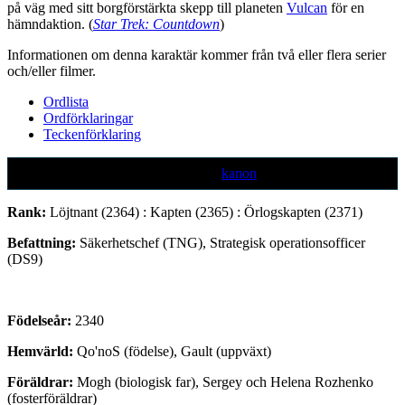
på väg med sitt borgförstärkta skepp till planeten
Vulcan
för en
hämndaktion. (
Star Trek: Countdown
)
Informationen om denna karaktär kommer från två eller flera serier
och/eller filmer.
Ordlista
Ordförklaringar
Teckenförklaring
Text markerad med denna färg är ej
kanon
Rank:
Löjtnant (2364) : Kapten (2365) : Örlogskapten (2371)
Befattning:
Säkerhetschef (TNG), Strategisk operationsofficer
(DS9)
Födelseår:
2340
Hemvärld:
Qo'noS (födelse), Gault (uppväxt)
Föräldrar:
Mogh (biologisk far), Sergey och Helena Rozhenko
(fosterföräldrar)