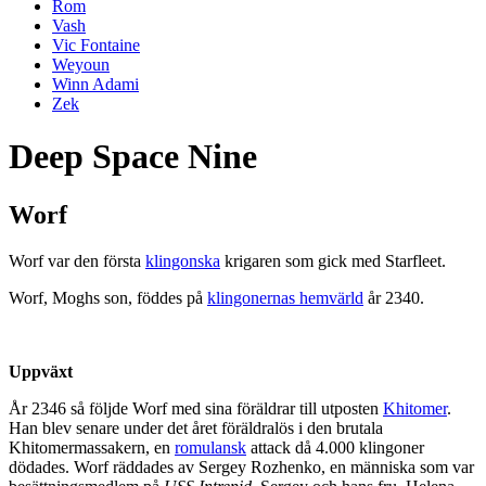
Rom
Vash
Vic Fontaine
Weyoun
Winn Adami
Zek
Deep Space Nine
Worf
Worf var den första
klingonska
krigaren som gick med Starfleet.
Worf, Moghs son, föddes på
klingonernas hemvärld
år 2340.
Uppväxt
År 2346 så följde Worf med sina föräldrar till utposten
Khitomer
.
Han blev senare under det året föräldralös i den brutala
Khitomermassakern, en
romulansk
attack då 4.000 klingoner
dödades. Worf räddades av Sergey Rozhenko, en människa som var