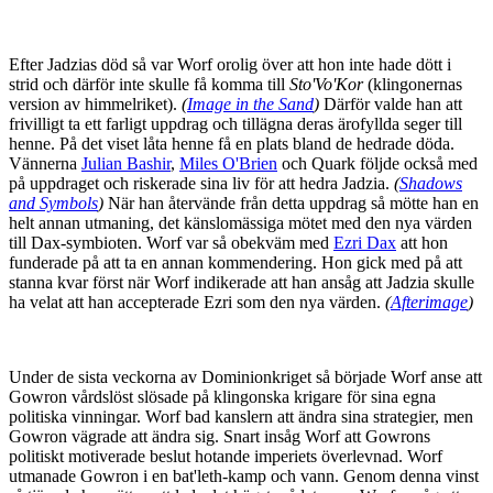
Efter Jadzias död så var Worf orolig över att hon inte hade dött i
strid och därför inte skulle få komma till
Sto'Vo'Kor
(klingonernas
version av himmelriket).
(
Image in the Sand
)
Därför valde han att
frivilligt ta ett farligt uppdrag och tillägna deras ärofyllda seger till
henne. På det viset låta henne få en plats bland de hedrade döda.
Vännerna
Julian Bashir
,
Miles O'Brien
och Quark följde också med
på uppdraget och riskerade sina liv för att hedra Jadzia.
(
Shadows
and Symbols
)
När han återvände från detta uppdrag så mötte han en
helt annan utmaning, det känslomässiga mötet med den nya värden
till Dax-symbioten. Worf var så obekväm med
Ezri Dax
att hon
funderade på att ta en annan kommendering. Hon gick med på att
stanna kvar först när Worf indikerade att han ansåg att Jadzia skulle
ha velat att han accepterade Ezri som den nya värden.
(
Afterimage
)
Under de sista veckorna av Dominionkriget så började Worf anse att
Gowron vårdslöst slösade på klingonska krigare för sina egna
politiska vinningar. Worf bad kanslern att ändra sina strategier, men
Gowron vägrade att ändra sig. Snart insåg Worf att Gowrons
politiskt motiverade beslut hotande imperiets överlevnad. Worf
utmanade Gowron i en bat'leth-kamp och vann. Genom denna vinst