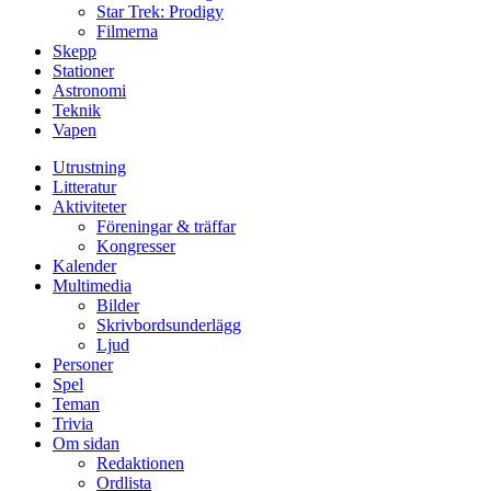
Star Trek: Prodigy
Filmerna
Skepp
Stationer
Astronomi
Teknik
Vapen
Utrustning
Litteratur
Aktiviteter
Föreningar & träffar
Kongresser
Kalender
Multimedia
Bilder
Skrivbordsunderlägg
Ljud
Personer
Spel
Teman
Trivia
Om sidan
Redaktionen
Ordlista