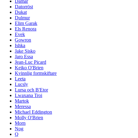
Damar
Datorröst
Dukat
Dulmur
Elim Garak
Els Renora
Evek
Gowron
Ishka
Jake Sisko
Jaro Essa
Jean-Luc Picard
Keiko O'Brien
Kvinnlig formskiftare
Leeta
Lucsly
Lursa och B'Etor
Lwaxana Troi
Martok
Meressa
Michael Eddington
Molly O'Brien
Morn
Nog
Q