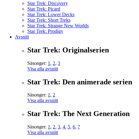
Star Trek: Discovery
Star Trek: Picard
Star Trek: Lower Decks
Star Trek: Short Treks
Star Trek: Strange New Worlds
Star Trek: Prodigy
Avsnitt
Star Trek: Originalserien
Säsonger:
1
,
2
,
3
Visa alla avsnitt
Star Trek: Den animerade serien
Säsonger:
1
,
2
Visa alla avsnitt
Star Trek: The Next Generation
Säsonger:
1
,
2
,
3
,
4
,
5
,
6
,
7
Visa alla avsnitt