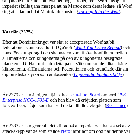
så tjänade han rätten att leda det högsta rådet, men Worf ansåg att
imperiet skulle tjäna mest på att ha Martok som deras ledare, så Worf
steg åt sidan och lät Martok bli kansler.
(
Tacking Into the Wind
)
Karriär (2375-)
Efter att Dominionkriget var slut så accepterade Worf att bli
federationens ambassadör till Qo'noS
(
What You Leave Behind
)
och
hans första uppdrag i den skepnaden var att lösa konflikten mellan
al'Hmattierna och klingonerna på den av klingonerna besegrade
planeten taD. Han ordnade detta på ett sätt som kunde tilltala både
klingonerna, al'Hmattierna och Federationen och grundlade där sin
diplomatiska styrka som ambassadör (
Diplomatic Implausibility
)
.
År 2379 är han återigen i tjänst hos
Jean-Luc Picard
ombord
USS
Enterprise NCC-1701-E
och han blev då erbjuden platsen som
försteofficer, något som han vid detta tillfälle avböjde. (
Resistance
)
År 2387 är han general i det klingonska imperiet och hans styrka av
attackskepp var de som ställde
Nero
inför hot om död när denne var