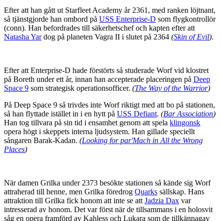
Efter att han gått ut Starfleet Academy år 2361, med ranken löjtnant,
så tjänstgjorde han ombord på
USS Enterprise-D
som flygkontrollör
(conn). Han befordrades till säkerhetschef och kapten efter att
Natasha Yar
dog på planeten Vagra II i slutet på 2364
(
Skin of Evil
)
.
Efter att Enterprise-D hade förstörts så studerade Worf vid klostret
på Boreth under ett år, innan han accepterade placeringen på
Deep
Space 9
som strategisk operationsofficer.
(
The Way of the Warrior
)
På Deep Space 9 så trivdes inte Worf riktigt med att bo på stationen,
så han flyttade istället in i en hytt på
USS Defiant
.
(
Bar Association
)
Han tog tillvara på sin tid i ensamhet genom att spela
klingonsk
opera högt i skeppets interna ljudsystem. Han gillade speciellt
sångaren Barak-Kadan.
(
Looking for par'Mach in All the Wrong
Places
)
När damen Grilka under 2373 besökte stationen så kände sig Worf
attraherad till henne, men Grilka föredrog
Quarks
sällskap. Hans
attraktion till Grilka fick honom att inte se att
Jadzia Dax
var
intresserad av honom. Det var först när de tillsammans i en holosvit
såg en opera framförd av Kahless och Lukara som de tillkännagav