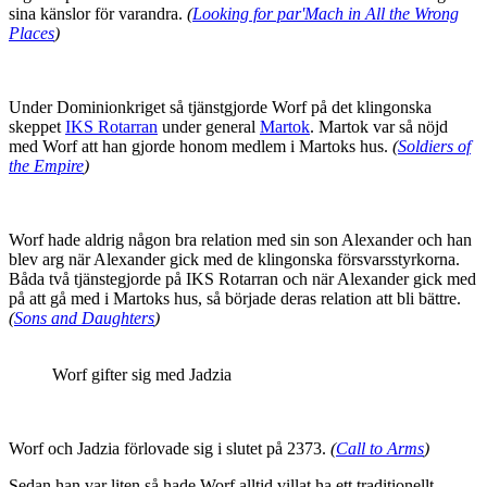
sina känslor för varandra.
(
Looking for par'Mach in All the Wrong
Places
)
Under Dominionkriget så tjänstgjorde Worf på det klingonska
skeppet
IKS Rotarran
under general
Martok
. Martok var så nöjd
med Worf att han gjorde honom medlem i Martoks hus.
(
Soldiers of
the Empire
)
Worf hade aldrig någon bra relation med sin son Alexander och han
blev arg när Alexander gick med de klingonska försvarsstyrkorna.
Båda två tjänstegjorde på IKS Rotarran och när Alexander gick med
på att gå med i Martoks hus, så började deras relation att bli bättre.
(
Sons and Daughters
)
Worf gifter sig med Jadzia
Worf och Jadzia förlovade sig i slutet på 2373.
(
Call to Arms
)
Sedan han var liten så hade Worf alltid villat ha ett traditionellt