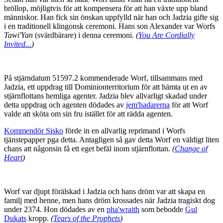
bröllop, möjligtvis för att kompensera för att han växte upp bland
människor. Han fick sin önskan uppfylld när han och Jadzia gifte sig
i en traditionell klingonsk ceremoni. Hans son Alexander var Worfs
Tawi'Yan
(svärdbärare) i denna ceremoni.
(
You Are Cordially
Invited...
)
På stjärndatum 51597.2 kommenderade Worf, tillsammans med
Jadzia, ett uppdrag till Dominionterritorium för att hämta ut en av
stjärnflottans hemliga agenter. Jadzia blev allvarligt skadad under
detta uppdrag och agenten dödades av
jem'hadarerna
för att Worf
valde att sköta om sin fru istället för att rädda agenten.
Kommendör Sisko
förde in en allvarlig reprimand i Worfs
tjänstepapper pga detta. Antagligen så gav detta Worf en väldigt liten
chans att någonsin få ett eget befäl inom stjärnflottan.
(
Change of
Heart
)
Worf var djupt förälskad i Jadzia och hans dröm var att skapa en
familj med henne, men hans dröm krossades när Jadzia tragiskt dog
under 2374. Hon dödades av en
pha'wraith
som bebodde
Gul
Dukats
kropp.
(
Tears of the Prophets
)