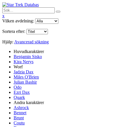
x
Vilken avdelning:
Sortera efter:
Hjälp:
Avancerad sökning
Huvudkaraktärer
Benjamin Sisko
Kira Nerys
Worf
Jadzia Dax
Miles O'Brien
Julian Bashir
Odo
Ezri Dax
Quark
Andra karaktärer
Ashrock
Bennet
Brunt
Coutu