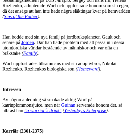
besättningsmedlem på
USS Intrepid
. Sergey och hans fru, Helena
Rozhenko, adopterade Worf och uppfostrade honom som sin egen,
då det ansågs att han inte hade några släktingar kvar på hemvärlden
(
Sins of the Father
)
.
Han bodde med sin nya familj på jordbruksplaneten Gault och
senare på
Jorden
. Där han hade problem med att passa in i dessa
utomjordiska världar bestående av människor och var ofta en
bråkstake
(
Family
)
.
Worf uppfostrades tillsammans med sin adoptivbror, Nikolai
Rozhenko, Rozhenkos biologiska son
(
Homeward
)
.
Intressen
Av någon anledning så smakade aldrig Worf på
katrinplommonsjuice, men när
Guinan
serverade honom det, så
utbrast han
"a warrior´s drink"
(
Yesterday's Enterprise
)
.
Karriär (2361-2375)