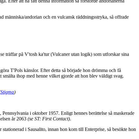
ga. Efter att ha fått denna information så förstörde andorianerna
rad människa/andorian och en vulcansk räddningsstryka, så offrade
 träffar på V'tosh ka'tur (Vulcaner utan logik) som utforskar sina
göra T'Pols känslor. Efter detta så började hon drömma och få
att smälta ihop med henne vilket gjorde att hon blev väldigt svag.
(
Stigma
)
 Pennsylvania i oktober 1957. Enligt hennes berättelse så maskerade
delsen år 2063
(se ST: First Contact)
.
r stationerad i Sausalito, innan hon kom till Enterprise, så besökte hon