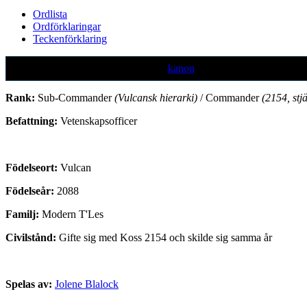
Ordlista
Ordförklaringar
Teckenförklaring
Text markerad med denna färg är ej
kanon
Rank:
Sub-Commander
(Vulcansk hierarki)
/ Commander
(2154, stjä
Befattning:
Vetenskapsofficer
Födelseort:
Vulcan
Födelseår:
2088
Familj:
Modern T'Les
Civilstånd:
Gifte sig med Koss 2154 och skilde sig samma år
Spelas av:
Jolene Blalock