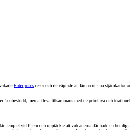
ervakade
Enterprises
resor och de vägrade att lämna ut sina stjärnkartor o
r är obestridd, men att leva tillsammans med de primitiva och irration
kte templet vid P'jem och upptäckte att vulcanerna där hade en hemlig