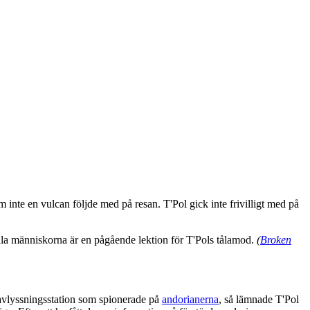
m inte en vulcan följde med på resan. T'Pol gick inte frivilligt med på
ella människorna är en pågående lektion för T'Pols tålamod.
(
Broken
 avlyssningsstation som spionerade på
andorianerna
, så lämnade T'Pol