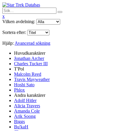
x
Vilken avdelning:
Sortera efter:
Hjälp:
Avancerad sökning
Huvudkaraktärer
Jonathan Archer
Charles Tucker III
T'Pol
Malcolm Reed
Travis Mayweather
Hoshi Sato
Phlox
Andra karaktärer
Adolf Hitler
Alicia Travers
Amanda Cole
Arik Soong
Biggs
Bu'kaH