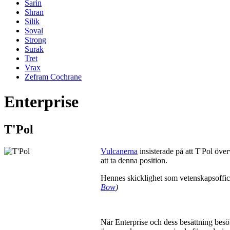
Sarin
Shran
Silik
Soval
Strong
Surak
Tret
Vrax
Zefram Cochrane
Enterprise
T'Pol
Vulcanerna
insisterade på att T'Pol öv
att ta denna position.
Hennes skicklighet som vetenskapsoffice
Bow
)
När Enterprise och dess besättning besö