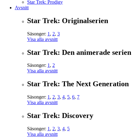
Star Trek: Prodigy
Avsnitt
Star Trek: Originalserien
Säsonger:
1
,
2
,
3
Visa alla avsnitt
Star Trek: Den animerade serien
Säsonger:
1
,
2
Visa alla avsnitt
Star Trek: The Next Generation
Säsonger:
1
,
2
,
3
,
4
,
5
,
6
,
7
Visa alla avsnitt
Star Trek: Discovery
Säsonger:
1
,
2
,
3
,
4
,
5
Visa alla avsnitt