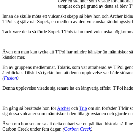
över en skanner som visade för andoriane
templet och på grund av detta så blev T'
Innan de skulle möta ett vulcanskt skepp så blev hon och Archer kid
T'Pol sig själv när Sopek, en medlem av den vulcanska räddningsstyrk
Tack vare detta så förde Sopek T'Pols talan med vulcanska högkomma
Även om man kan tycka att T'Pol har mindre känslor än människor så ha
känslor mer.
En av gruppens medlemmar, Tolaris, som var attraherad av T'Pol genom
återblickar. Tillslut så tyckte hon att denna upplevelse var både störa
(
Fusion
)
Denna upplevelse visade sig senare ha en långvarig effekt. T'Pol had
En gång så berättade hon för
Archer
och
Trip
om sin förfader T'Mir s
sig dessa vulcaner som människor i den lilla gruvstaden och gjorde e
Även om hon senare sa att detta enbart var en påhittad historia så finn
Carbon Creek under fem dagar.
(
Carbon Creek
)