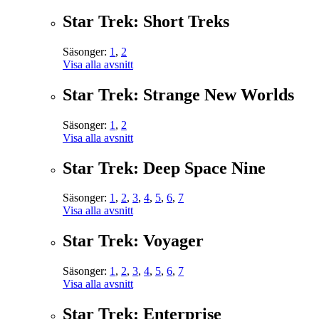
Star Trek: Short Treks
Säsonger:
1
,
2
Visa alla avsnitt
Star Trek: Strange New Worlds
Säsonger:
1
,
2
Visa alla avsnitt
Star Trek: Deep Space Nine
Säsonger:
1
,
2
,
3
,
4
,
5
,
6
,
7
Visa alla avsnitt
Star Trek: Voyager
Säsonger:
1
,
2
,
3
,
4
,
5
,
6
,
7
Visa alla avsnitt
Star Trek: Enterprise