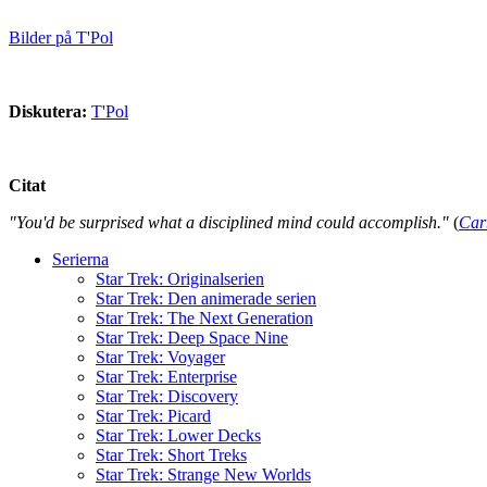
Bilder på T'Pol
Diskutera:
T'Pol
Citat
"You'd be surprised what a disciplined mind could accomplish."
(
Car
Serierna
Star Trek: Originalserien
Star Trek: Den animerade serien
Star Trek: The Next Generation
Star Trek: Deep Space Nine
Star Trek: Voyager
Star Trek: Enterprise
Star Trek: Discovery
Star Trek: Picard
Star Trek: Lower Decks
Star Trek: Short Treks
Star Trek: Strange New Worlds