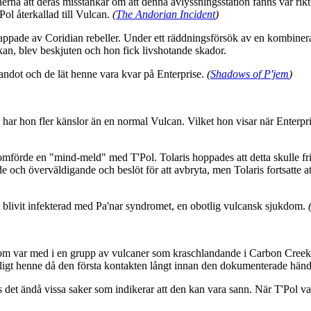
rna att deras misstankar om att denna avlyssningsstation fanns var rikti
Pol återkallad till Vulcan.
(
The Andorian Incident
)
nappade av Coridian rebeller. Under ett räddningsförsök av en kombine
an, blev beskjuten och hon fick livshotande skador.
ndot och de lät henne vara kvar på Enterprise.
(
Shadows of P'jem
)
r hon fler känslor än en normal Vulcan. Vilket hon visar när Enterprise
förde en "mind-meld" med T'Pol. Tolaris hoppades att detta skulle fri
nde och överväldigande och beslöt för att avbryta, men Tolaris fortsatte 
e blivit infekterad med Pa'nar syndromet, en obotlig vulcansk sjukdom.
om var med i en grupp av vulcaner som kraschlandande i Carbon Creek,
nligt henne då den första kontakten långt innan den dokumenterade hän
s det ändå vissa saker som indikerar att den kan vara sann. När T'Pol va