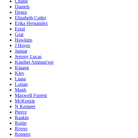
Chang
Daniels
Degra
Elizabeth Cutler
Erika Hernandez
Ezral
Grat
Hawkins
J Hayes
Jannar
Jeremy Lucas
Kiaphet Amman'sor
Klaang
Klev
Liana
Lorian
Magh
Maxwell Forrest
McKenzie
N Kemper
Pierce
Raakin
Rajiin
Rivers
Romero