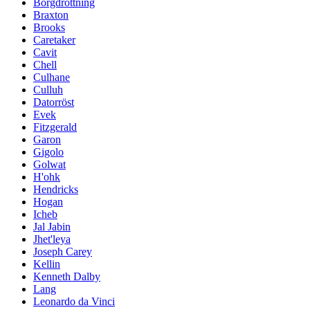
Borgdrottning
Braxton
Brooks
Caretaker
Cavit
Chell
Culhane
Culluh
Datorröst
Evek
Fitzgerald
Garon
Gigolo
Golwat
H'ohk
Hendricks
Hogan
Icheb
Jal Jabin
Jhet'leya
Joseph Carey
Kellin
Kenneth Dalby
Lang
Leonardo da Vinci