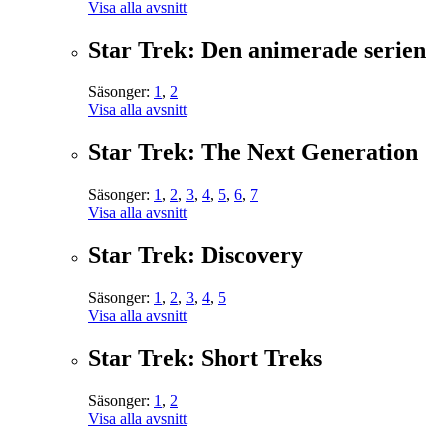
Visa alla avsnitt
Star Trek: Den animerade serien
Säsonger:
1
,
2
Visa alla avsnitt
Star Trek: The Next Generation
Säsonger:
1
,
2
,
3
,
4
,
5
,
6
,
7
Visa alla avsnitt
Star Trek: Discovery
Säsonger:
1
,
2
,
3
,
4
,
5
Visa alla avsnitt
Star Trek: Short Treks
Säsonger:
1
,
2
Visa alla avsnitt