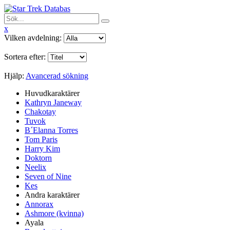
x
Vilken avdelning:
Sortera efter:
Hjälp:
Avancerad sökning
Huvudkaraktärer
Kathryn Janeway
Chakotay
Tuvok
B´Elanna Torres
Tom Paris
Harry Kim
Doktorn
Neelix
Seven of Nine
Kes
Andra karaktärer
Annorax
Ashmore (kvinna)
Ayala