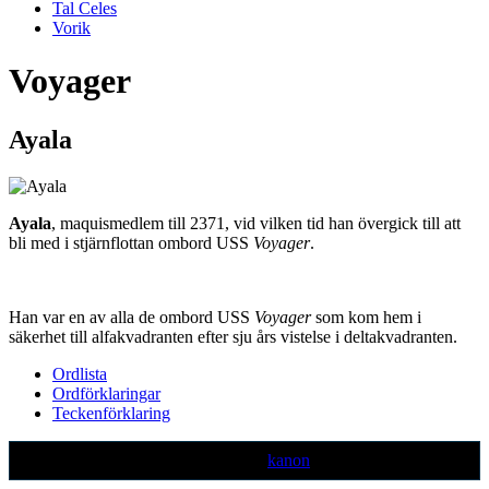
Tal Celes
Vorik
Voyager
Ayala
Ayala
, maquismedlem till 2371, vid vilken tid han övergick till att
bli med i stjärnflottan ombord USS
Voyager
.
Han var en av alla de ombord USS
Voyager
som kom hem i
säkerhet till alfakvadranten efter sju års vistelse i deltakvadranten.
Ordlista
Ordförklaringar
Teckenförklaring
Text markerad med denna färg är ej
kanon