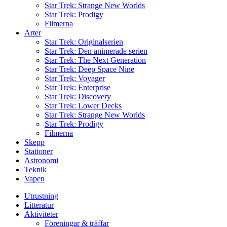
Star Trek: Strange New Worlds
Star Trek: Prodigy
Filmerna
Arter
Star Trek: Originalserien
Star Trek: Den animerade serien
Star Trek: The Next Generation
Star Trek: Deep Space Nine
Star Trek: Voyager
Star Trek: Enterprise
Star Trek: Discovery
Star Trek: Lower Decks
Star Trek: Strange New Worlds
Star Trek: Prodigy
Filmerna
Skepp
Stationer
Astronomi
Teknik
Vapen
Utrustning
Litteratur
Aktiviteter
Föreningar & träffar