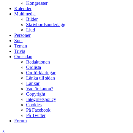
Kongresser
Kalender
Multimedia
Bilder
Skrivbordsunderlägg
Ljud
Personer
Spel
Teman
Trivia
Om sidan
Redaktionen
Ordlista
Ordförklaringar
Länka till sidan
Länkar
Vad är kanon?
Copyright
Integritetspolicy
Cookies
På Facebook
På Twitter
Forum
x