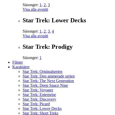
Säsonger:
1
,
2
,
3
Visa alla avsnitt
Star Trek: Lower Decks
Säsonger:
1
,
2
,
3
,
4
Visa alla avsnitt
Star Trek: Prodigy
Säsonger:
1
Filmer
Karaktärer
Star Trek: Originalserien
Star Trek: Den animerade serien
Star Trek: The Next Generation
Star Trek: Deep Space Nine
Star Trek: Voyager
Star Trek: Enterprise
Star Trek: Discovery
Star Trek: Picard
Star Trek: Lower Decks
Star Trek: Short Treks