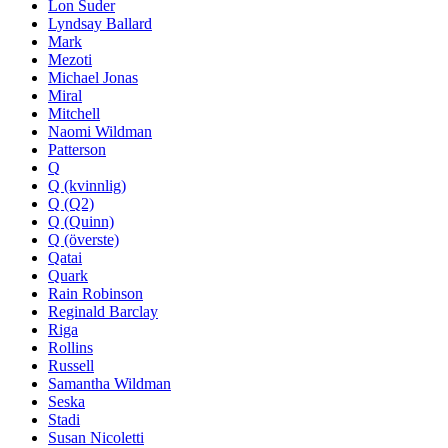
Lon Suder
Lyndsay Ballard
Mark
Mezoti
Michael Jonas
Miral
Mitchell
Naomi Wildman
Patterson
Q
Q (kvinnlig)
Q (Q2)
Q (Quinn)
Q (överste)
Qatai
Quark
Rain Robinson
Reginald Barclay
Riga
Rollins
Russell
Samantha Wildman
Seska
Stadi
Susan Nicoletti