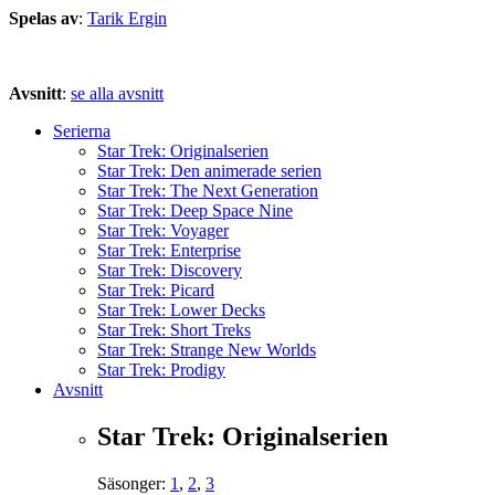
Spelas av
:
Tarik Ergin
Avsnitt
:
se alla avsnitt
Serierna
Star Trek: Originalserien
Star Trek: Den animerade serien
Star Trek: The Next Generation
Star Trek: Deep Space Nine
Star Trek: Voyager
Star Trek: Enterprise
Star Trek: Discovery
Star Trek: Picard
Star Trek: Lower Decks
Star Trek: Short Treks
Star Trek: Strange New Worlds
Star Trek: Prodigy
Avsnitt
Star Trek: Originalserien
Säsonger:
1
,
2
,
3