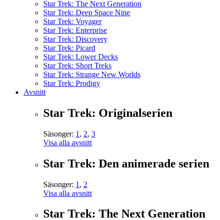
Star Trek: The Next Generation
Star Trek: Deep Space Nine
Star Trek: Voyager
Star Trek: Enterprise
Star Trek: Discovery
Star Trek: Picard
Star Trek: Lower Decks
Star Trek: Short Treks
Star Trek: Strange New Worlds
Star Trek: Prodigy
Avsnitt
Star Trek: Originalserien
Säsonger:
1
,
2
,
3
Visa alla avsnitt
Star Trek: Den animerade serien
Säsonger:
1
,
2
Visa alla avsnitt
Star Trek: The Next Generation