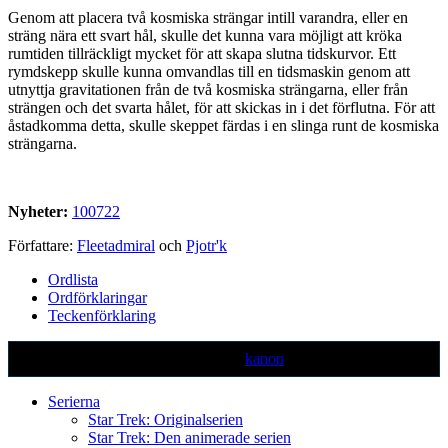
Genom att placera två kosmiska strängar intill varandra, eller en
sträng nära ett svart hål, skulle det kunna vara möjligt att kröka
rumtiden tillräckligt mycket för att skapa slutna tidskurvor. Ett
rymdskepp skulle kunna omvandlas till en tidsmaskin genom att
utnyttja gravitationen från de två kosmiska strängarna, eller från
strängen och det svarta hålet, för att skickas in i det förflutna. För att
åstadkomma detta, skulle skeppet färdas i en slinga runt de kosmiska
strängarna.
Nyheter:
100722
Författare:
Fleetadmiral
och
Pjotr'k
Ordlista
Ordförklaringar
Teckenförklaring
Text markerad med denna färg är ej
kanon
Serierna
Star Trek: Originalserien
Star Trek: Den animerade serien