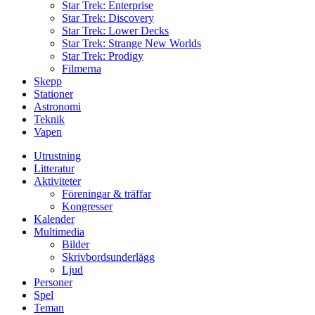
Star Trek: Enterprise
Star Trek: Discovery
Star Trek: Lower Decks
Star Trek: Strange New Worlds
Star Trek: Prodigy
Filmerna
Skepp
Stationer
Astronomi
Teknik
Vapen
Utrustning
Litteratur
Aktiviteter
Föreningar & träffar
Kongresser
Kalender
Multimedia
Bilder
Skrivbordsunderlägg
Ljud
Personer
Spel
Teman