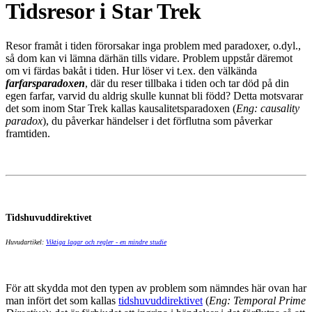
Tidsresor i Star Trek
Resor framåt i tiden förorsakar inga problem med paradoxer, o.dyl.,
så dom kan vi lämna därhän tills vidare. Problem uppstår däremot
om vi färdas bakåt i tiden. Hur löser vi t.ex. den välkända
farfarsparadoxen
, där du reser tillbaka i tiden och tar död på din
egen farfar, varvid du aldrig skulle kunnat bli född? Detta motsvarar
det som inom Star Trek kallas kausalitetsparadoxen (
Eng: causality
paradox
), du påverkar händelser i det förflutna som påverkar
framtiden.
Tidshuvuddirektivet
Huvudartikel:
Viktiga lagar och regler - en mindre studie
För att skydda mot den typen av problem som nämndes här ovan har
man infört det som kallas
tidshuvuddirektivet
(
Eng: Temporal Prime