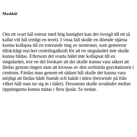
Maskhål
Om ett svart hål roterar med hög hastighet kan det övergå till ett så
kallat vitt hål (enligt en teori). I vissa fall skulle en döende stjärna
kunna kollapsa till en roterande ring av neutroner, som genererar
tillräckligt mycket centrifugalkraft för att en singularitet inte skulle
kunna bildas. Eftersom det svarta hålet inte kollapsat till en
singularitet, tror en del forskare att det skulle kunna vara säkert att
färdas genom ringen utan att krossas av den oerhörda gravitationen i
centrum. Färdas man genom ett sådant hål skulle det kunna vara
möjligt att färdas både framåt och bakåt i tiden (beroende på från
vilket håll man tar sig in i hålet). Dessutom skulle avståndet mellan
öppningarna kunna mätas i flera ljusår. Se nedan.