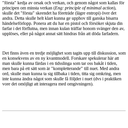
"första" kedja av orsak och verkan, och genom något som kallas för
principen om minsta verkan (
Eng: principle of minimal action
),
skulle det "första" skeendet ha företräde (lägre entropi) över det
andra. Detta skulle helt klart kunna ge upphov till ganska bisarra
händelseförlopp. Ponera att du har en pistol och försöker skjuta din
farfar i det förflutna, men innan kulan träffar honom svänger den av,
upplöses, eller på något annat sätt hindras från att döda farfadern.
Det finns även en tredje möjlighet som tagits upp till diskussion, som
en konsekvens av en ny kvantmodell. Forskare spekulerar här att
man skulle kunna färdas i en tidsslinga som tar oss bakåt i tiden,
men bara på ett sätt som är "kompletterande" till nuet. Med andra
ord, skulle man kunna ta sig tillbaka i tiden, titta sig omkring, men
inte kunna ändra något som skulle få följder i nuet (dvs i praktiken
vore det omöjligt att interagera med omgivningen).