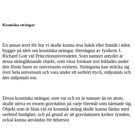
Kosmiska strängar
En annan teori för hur vi skulle kunna resa bakåt eller framåt i tiden
bygger på iden om kosmiska strängar, föreslagna av fysikern J.
Richard Gott vid Princetonuniversitetet. Som namnet antyder är
dessa strängliknande objekt, som vissa forskare tror bildades under
den första fasen av universums existens. Strängarna kan sträcka sig
över hela universum och vara under ett oerhört tryck, miljontals och
åter miljontals ton.
Dessa kosmiska strängar, som var och en är tunnare än en atom,
skulle utöva en enorm gravitation på varje föremål som närmade sig.
Objekt som är fästa vid en kosmisk sträng skulle kunna färdas med
oerhörd hastighet, och på grund av att gravitationen kröker rymden,
också kunna användas för tidsresor.