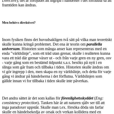
Directive
); det är förbjudet att ingripa i händelser i det förflutna så att
framtiden kan ändras.
Men behövs direktivet?
Inom fysiken finns det huvudsakligen två sätt på vilka man teoretiskt
skulle kunna kringå problemet. Det ena är teorin om
parallella
universum
. Historien som många anser kan representeras med en
enda "världslinje", som ett träd utan grenar, skulle i realiteten kunna
vara ett träd där grenar växer ut - och från varje gren en ny gren, osv
- varje gång som en bestämd tidpunkt s.a.s. besöks på nytt i en
slinga som går fram och tillbaka i tiden. Historien skulle ändras om
vi gör ingrepp i den, men skapa en ny världslinje, och detta för varje
gång vi ändrar på händelserna i det förflutna. Världslinjen som
gällde innan vi for tillbaka i tiden skulle inte påverkas.
Det andra sättet är det som kallas för
förenlighetsskyddet
(
Eng:
consistency protection
). Tanken här är att naturen själv ser till att
inga paradoxer uppstår. Skulle man t.ex. försöka döda sin farfar
skulle en händelsekedja av orsak och verkan kollidera med en