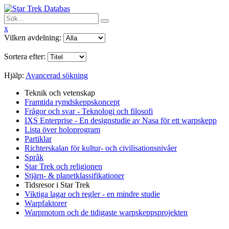
x
Vilken avdelning:
Sortera efter:
Hjälp:
Avancerad sökning
Teknik och vetenskap
Framtida rymdskeppskoncept
Frågor och svar - Teknologi och filosofi
IXS Enterprise - En designstudie av Nasa för ett warpskepp
Lista över holoprogram
Partiklar
Richterskalan för kultur- och civilisationsnivåer
Språk
Star Trek och religionen
Stjärn- & planetklassifikationer
Tidsresor i Star Trek
Viktiga lagar och regler - en mindre studie
Warpfaktorer
Warpmotorn och de tidigaste warpskeppsprojekten