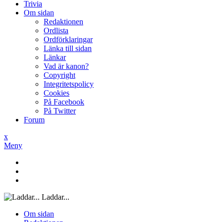
Trivia
Om sidan
Redaktionen
Ordlista
Ordförklaringar
Länka till sidan
Länkar
Vad är kanon?
Copyright
Integritetspolicy
Cookies
På Facebook
På Twitter
Forum
x
Meny
Laddar...
Om sidan