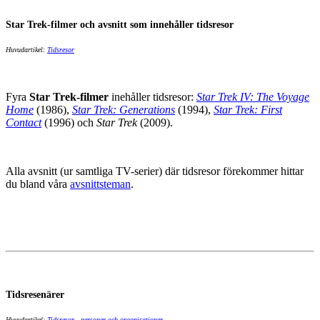
Star Trek-filmer och avsnitt som innehåller tidsresor
Huvudartikel:
Tidsresor
Fyra
Star Trek-filmer
inehåller tidsresor:
Star Trek IV: The Voyage
Home
(1986),
Star Trek: Generations
(1994),
Star Trek: First
Contact
(1996) och
Star Trek
(2009).
Alla avsnitt (ur samtliga TV-serier) där tidsresor förekommer hittar
du bland våra
avsnittsteman
.
Tidsresenärer
Huvudartikel:
Tidsresor - personer och organisationer