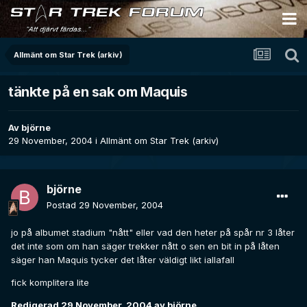
Allmänt om Star Trek (arkiv)
tänkte på en sak om Maquis
Av
björne
29 November, 2004
i
Allmänt om Star Trek (arkiv)
björne
Postad
29 November, 2004
jo på albumet stadium "nått" eller vad den heter på spår nr 3 låter
det inte som om han säger trekker nått o sen en bit in på låten
säger han Maquis tycker det låter väldigt likt iallafall
fick komplitera lite
Redigerad
29 November, 2004
av björne