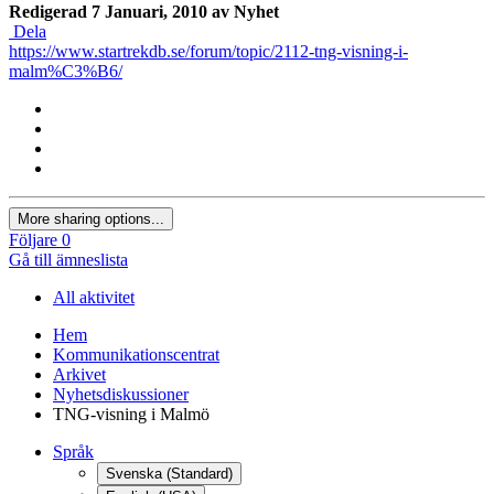
Redigerad
7 Januari, 2010
av Nyhet
Dela
https://www.startrekdb.se/forum/topic/2112-tng-visning-i-
malm%C3%B6/
More sharing options...
Följare
0
Gå till ämneslista
All aktivitet
Hem
Kommunikationscentrat
Arkivet
Nyhetsdiskussioner
TNG-visning i Malmö
Språk
Svenska (Standard)