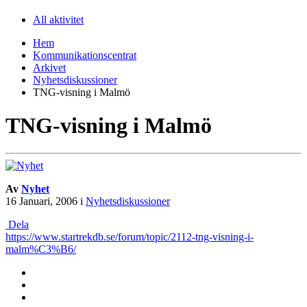
All aktivitet
Hem
Kommunikationscentrat
Arkivet
Nyhetsdiskussioner
TNG-visning i Malmö
TNG-visning i Malmö
Av
Nyhet
16 Januari, 2006
i
Nyhetsdiskussioner
Dela
https://www.startrekdb.se/forum/topic/2112-tng-visning-i-
malm%C3%B6/