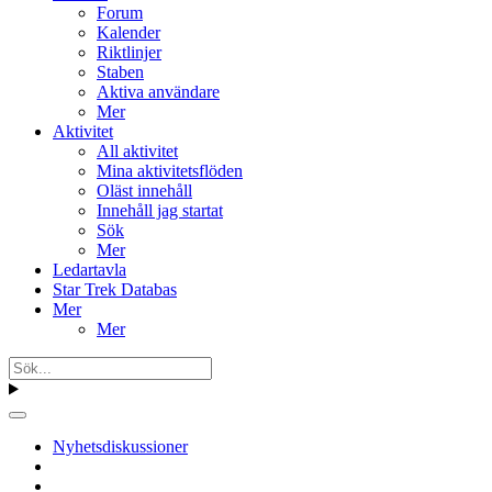
Forum
Kalender
Riktlinjer
Staben
Aktiva användare
Mer
Aktivitet
All aktivitet
Mina aktivitetsflöden
Oläst innehåll
Innehåll jag startat
Sök
Mer
Ledartavla
Star Trek Databas
Mer
Mer
Nyhetsdiskussioner