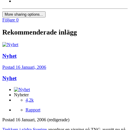
More sharing options...
Följare
0
Rekommenderade inlägg
Nyhet
Postad
16 Januari, 2006
Nyhet
Nyheter
4,2k
Rapport
Postad
16 Januari, 2006
(redigerade)
Trekkers i södra Sverige
anordnar en visning på TNG-avsnitt nu på