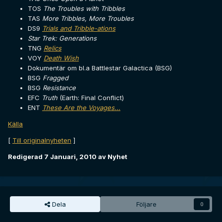
TOS
The Troubles with Tribbles
TAS
More Tribbles, More Troubles
DS9
Trials and Tribble-ations
Star Trek: Generations
TNG
Relics
VOY
Death Wish
Dokumentär om bl.a Battlestar Galactica (BSG)
BSG
Fragged
BSG
Resistance
EFC
Truth
(Earth: Final Conflict)
ENT
These Are the Voyages...
Källa
[
Till originalnyheten
]
Redigerad
7 Januari, 2010
av Nyhet
Dela
Följare
0