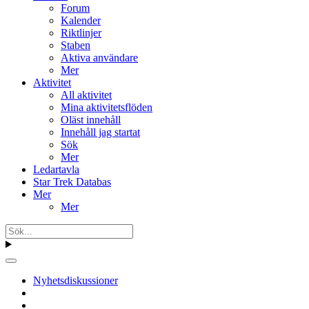
Forum
Kalender
Riktlinjer
Staben
Aktiva användare
Mer
Aktivitet
All aktivitet
Mina aktivitetsflöden
Oläst innehåll
Innehåll jag startat
Sök
Mer
Ledartavla
Star Trek Databas
Mer
Mer
Nyhetsdiskussioner