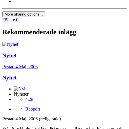
More sharing options...
Följare
0
Rekommenderade inlägg
Nyhet
Postad
4 Maj, 2006
Nyhet
Nyheter
4,2k
Rapport
Postad
4 Maj, 2006
(redigerade)
Från Stockholm Trekkers-listan saxas: "Passa på att fräscha upp ditt