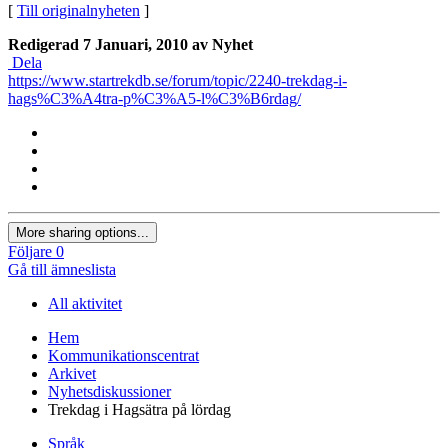
[
Till originalnyheten
]
Redigerad
7 Januari, 2010
av Nyhet
Dela
https://www.startrekdb.se/forum/topic/2240-trekdag-i-
hags%C3%A4tra-p%C3%A5-l%C3%B6rdag/
More sharing options...
Följare
0
Gå till ämneslista
All aktivitet
Hem
Kommunikationscentrat
Arkivet
Nyhetsdiskussioner
Trekdag i Hagsätra på lördag
Språk