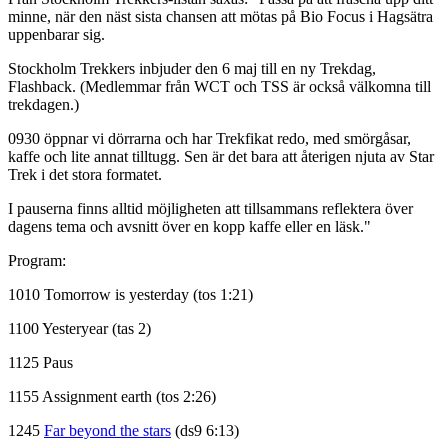
minne, när den näst sista chansen att mötas på Bio Focus i Hagsätra
uppenbarar sig.
Stockholm Trekkers inbjuder den 6 maj till en ny Trekdag,
Flashback. (Medlemmar från WCT och TSS är också välkomna till
trekdagen.)
0930 öppnar vi dörrarna och har Trekfikat redo, med smörgåsar,
kaffe och lite annat tilltugg. Sen är det bara att återigen njuta av Star
Trek i det stora formatet.
I pauserna finns alltid möjligheten att tillsammans reflektera över
dagens tema och avsnitt över en kopp kaffe eller en läsk."
Program:
1010 Tomorrow is yesterday (tos 1:21)
1100 Yesteryear (tas 2)
1125 Paus
1155 Assignment earth (tos 2:26)
1245
Far beyond the stars
(ds9 6:13)