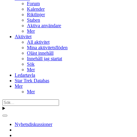
Forum
Kalender
Riktlinjer
Staben
Aktiva användare
Mer
Aktivitet
All aktivitet
Mina aktivitetsflöden
Oläst innehåll
Innehåll jag startat
Sök
Mer
Ledartavla
Star Trek Databas
Mer
Mer
Nyhetsdiskussioner