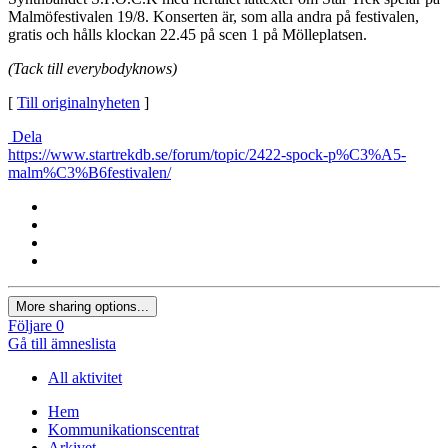
Malmöfestivalen 19/8. Konserten är, som alla andra på festivalen,
gratis och hålls klockan 22.45 på scen 1 på Mölleplatsen.
(Tack till everybodyknows)
[
Till originalnyheten
]
Dela
https://www.startrekdb.se/forum/topic/2422-spock-p%C3%A5-
malm%C3%B6festivalen/
More sharing options...
Följare
0
Gå till ämneslista
All aktivitet
Hem
Kommunikationscentrat
Arkivet