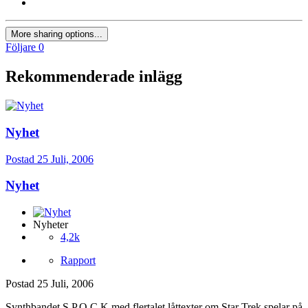
More sharing options...
Följare
0
Rekommenderade inlägg
Nyhet
Postad
25 Juli, 2006
Nyhet
Nyheter
4,2k
Rapport
Postad
25 Juli, 2006
Synthbandet S.P.O.C.K med flertalet låttexter om Star Trek spelar på