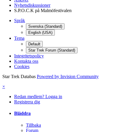
Nyhetsdiskussioner
S.P.O.C.K på Malmöfestivalen
Språk
Svenska (Standard)
English (USA)
Tema
Default
Star Trek Forum (Standard)
Integritetspolicy
Kontakta oss
Cookies
Star Trek Databas
Powered by Invision Community
×
Redan medlem? Logga in
Registrera dig
Bläddra
Tillbaka
Forum