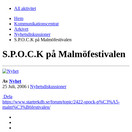
All aktivitet
Hem
Kommunikationscentrat
Arkivet
Nyhetsdiskussioner
S.P.O.C.K på Malmöfestivalen
S.P.O.C.K på Malmöfestivalen
Av
Nyhet
25 Juli, 2006
i
Nyhetsdiskussioner
Dela
https://www.startrekdb.se/forum/topic/2422-spock-p%C3%A5-
malm%C3%B6festivalen/