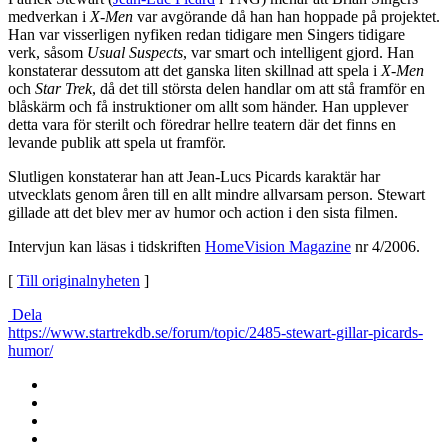
medverkan i
X-Men
var avgörande då han han hoppade på projektet.
Han var visserligen nyfiken redan tidigare men Singers tidigare
verk, såsom
Usual Suspects
, var smart och intelligent gjord. Han
konstaterar dessutom att det ganska liten skillnad att spela i
X-Men
och
Star Trek
, då det till största delen handlar om att stå framför en
blåskärm och få instruktioner om allt som händer. Han upplever
detta vara för sterilt och föredrar hellre teatern där det finns en
levande publik att spela ut framför.
Slutligen konstaterar han att Jean-Lucs Picards karaktär har
utvecklats genom åren till en allt mindre allvarsam person. Stewart
gillade att det blev mer av humor och action i den sista filmen.
Intervjun kan läsas i tidskriften
HomeVision Magazine
nr 4/2006.
[
Till originalnyheten
]
Dela
https://www.startrekdb.se/forum/topic/2485-stewart-gillar-picards-
humor/