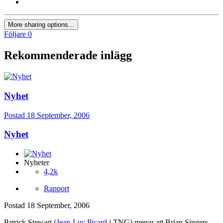
More sharing options...
Följare
0
Rekommenderade inlägg
Nyhet
Postad
18 September, 2006
Nyhet
Nyheter
4,2k
Rapport
Postad
18 September, 2006
Patrick Stewart (
Jean-Luc Picard
i TNG) menar att Brian Singers