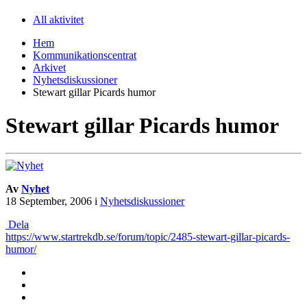
All aktivitet
Hem
Kommunikationscentrat
Arkivet
Nyhetsdiskussioner
Stewart gillar Picards humor
Stewart gillar Picards humor
Av
Nyhet
18 September, 2006
i
Nyhetsdiskussioner
Dela
https://www.startrekdb.se/forum/topic/2485-stewart-gillar-picards-
humor/