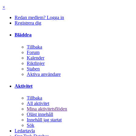
×
Redan medlem? Logga in
Registrera dig
Bläddra
Tillbaka
Forum
Kalender
Riktlinjer
Staben
Aktiva användare
Aktivitet
Tillbaka
All aktivitet
Mina aktivitetsflöden
Oläst innehåll
Innehåll jag startat
Sök
Ledartavla