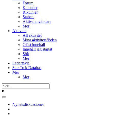
Forum
Kalender
Riktlinjer
Staben
Aktiva användare
Mer
Aktivitet
All aktivitet
Mina aktivitetsflöden
Oläst innehåll
Innehåll jag startat
Sök
Mer
Ledartavla
Star Trek Databas
Mer
Mer
Nyhetsdiskussioner