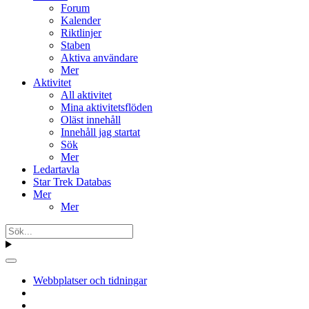
Forum
Kalender
Riktlinjer
Staben
Aktiva användare
Mer
Aktivitet
All aktivitet
Mina aktivitetsflöden
Oläst innehåll
Innehåll jag startat
Sök
Mer
Ledartavla
Star Trek Databas
Mer
Mer
Webbplatser och tidningar