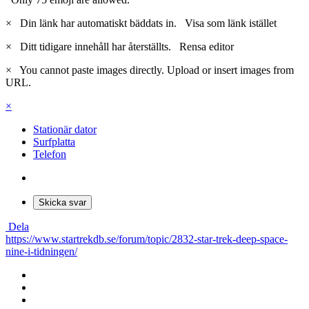
×
Din länk har automatiskt bäddats in.
Visa som länk istället
×
Ditt tidigare innehåll har återställts.
Rensa editor
×
You cannot paste images directly. Upload or insert images from
URL.
×
Stationär dator
Surfplatta
Telefon
Skicka svar
Dela
https://www.startrekdb.se/forum/topic/2832-star-trek-deep-space-
nine-i-tidningen/