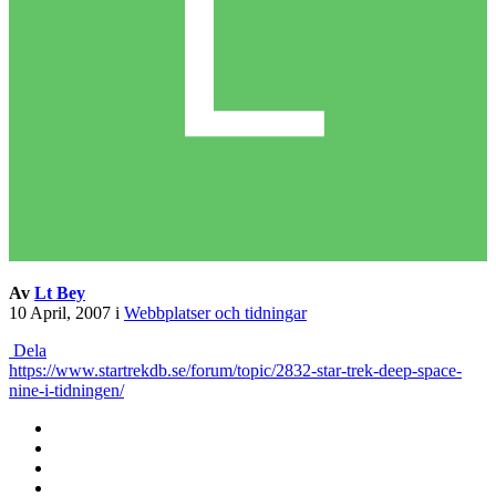
Av
Lt Bey
10 April, 2007
i
Webbplatser och tidningar
Dela
https://www.startrekdb.se/forum/topic/2832-star-trek-deep-space-
nine-i-tidningen/