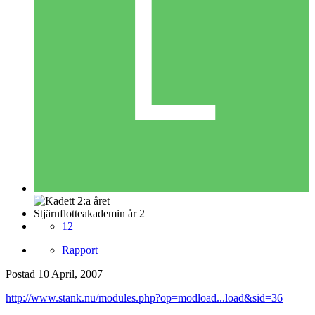
Stjärnflotteakademin år 2
12
Rapport
Postad
10 April, 2007
http://www.stank.nu/modules.php?op=modload...load&sid=36