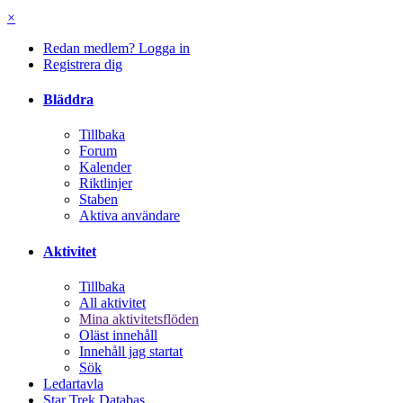
×
Redan medlem? Logga in
Registrera dig
Bläddra
Tillbaka
Forum
Kalender
Riktlinjer
Staben
Aktiva användare
Aktivitet
Tillbaka
All aktivitet
Mina aktivitetsflöden
Oläst innehåll
Innehåll jag startat
Sök
Ledartavla
Star Trek Databas