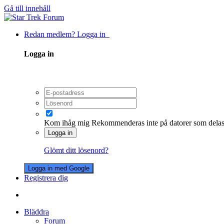
Gå till innehåll
Redan medlem? Logga in
Logga in
Kom ihåg mig
Rekommenderas inte på datorer som dela
Logga in
Glömt ditt lösenord?
Logga in med Google
Registrera dig
Bläddra
Forum