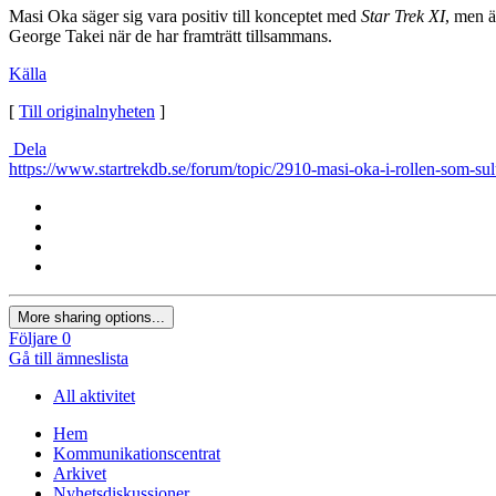
Masi Oka säger sig vara positiv till konceptet med
Star Trek XI
, men 
George Takei när de har framträtt tillsammans.
Källa
[
Till originalnyheten
]
Dela
https://www.startrekdb.se/forum/topic/2910-masi-oka-i-rollen-som-sul
More sharing options...
Följare
0
Gå till ämneslista
All aktivitet
Hem
Kommunikationscentrat
Arkivet
Nyhetsdiskussioner