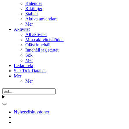
Kalender
Riktlinjer
Staben
Aktiva användare
Mer
Aktivitet
All aktivitet
Mina aktivitetsflöden
Oläst innehåll
Innehåll jag startat
Sök
Mer
Ledartavla
Star Trek Databas
Mer
Mer
Nyhetsdiskussioner