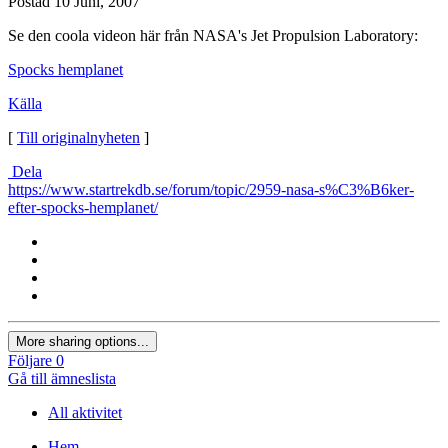
Postad
10 Juni, 2007
Se den coola videon här från NASA's Jet Propulsion Laboratory:
Spocks hemplanet
Källa
[
Till originalnyheten
]
Dela
https://www.startrekdb.se/forum/topic/2959-nasa-s%C3%B6ker-
efter-spocks-hemplanet/
More sharing options...
Följare
0
Gå till ämneslista
All aktivitet
Hem