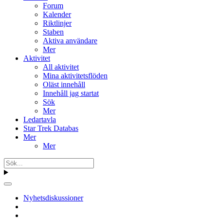
Forum
Kalender
Riktlinjer
Staben
Aktiva användare
Mer
Aktivitet
All aktivitet
Mina aktivitetsflöden
Oläst innehåll
Innehåll jag startat
Sök
Mer
Ledartavla
Star Trek Databas
Mer
Mer
Nyhetsdiskussioner