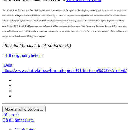
TrekMovie.com has learned that CBS-Digital have now completed the episodes for the first year of syndication as well as additional
unscheduled TOS first season episodes for the upcoming HD-DVD. They are currently on a Trek hiatus with some on vacations and
others working on a film project. Work on Trek should recommence in a few of weeks. CBS have still not officially provided a firm
date for the TOS-R HD-DVDs but sources indicate it will be released in November (US, Japan and I believe Europe). We have also
learned that they are creating entirely new special features for the disks including ‘pop up’ extras related to many of the episodes. As
we get more details we will bring them to you
(Tack till Marcus (Tuvok på forumet))
[
Till originalnyheten
]
Dela
https://www.startrekdb.se/forum/topic/2991-hd-tos-p%C3%A5-dvd/
More sharing options...
Följare
0
Gå till ämneslista
All aktivitet