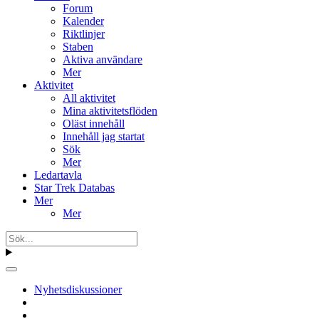
Forum
Kalender
Riktlinjer
Staben
Aktiva användare
Mer
Aktivitet
All aktivitet
Mina aktivitetsflöden
Oläst innehåll
Innehåll jag startat
Sök
Mer
Ledartavla
Star Trek Databas
Mer
Mer
Nyhetsdiskussioner