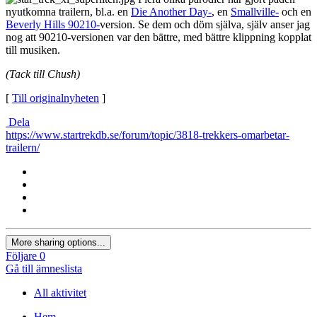
nyutkomna trailern, bl.a. en
Die Another Day-
, en
Smallville-
och en
Beverly Hills 90210-
version. Se dem och döm själva, själv anser jag
nog att 90210-versionen var den bättre, med bättre klippning kopplat
till musiken.
(Tack till Chush)
[
Till originalnyheten
]
Dela
https://www.startrekdb.se/forum/topic/3818-trekkers-omarbetar-
trailern/
More sharing options...
Följare
0
Gå till ämneslista
All aktivitet
Hem