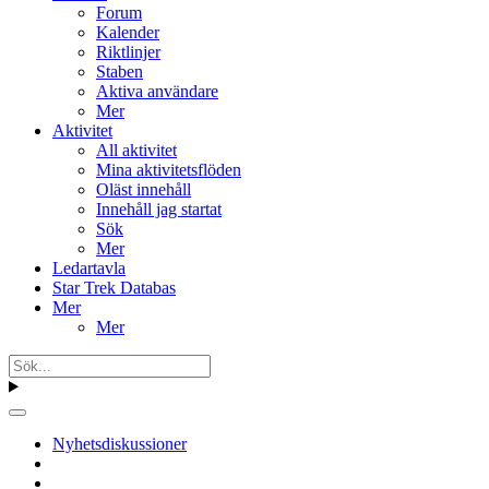
Forum
Kalender
Riktlinjer
Staben
Aktiva användare
Mer
Aktivitet
All aktivitet
Mina aktivitetsflöden
Oläst innehåll
Innehåll jag startat
Sök
Mer
Ledartavla
Star Trek Databas
Mer
Mer
Nyhetsdiskussioner