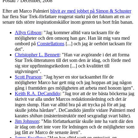
Postad
7 December, 2008
Efter att Marco Palmieri
blivit av med jobbet på Simon & Schuster
har flera Star Trek-författare reagerat starkt på det faktum att en av
senare tids större inspirationskällor inom genren tas bort från banan.
Allyn Gibson
: "Jag kommer alltid vara tacksam för de
möjligheter och den omsorg han gav. Han lät mig vara med
ombord på
Constellations
[...] och jag är oerhört tacksam för
det".
Christopher L. Bennett
: "Han var avgörande i det att forma
Star Trek-litteraturen till det som den är idag, och förde med
sig stor uppfinningsrikedom [...] och kvalititet till
utgivningen".
Scott Pearson
: "Jag hyser en stor tacksamhet för de
möjligheter Marco har gett mig och jag hoppas att jag någon
gång i framtiden ges möjligheten att arbeta med honom igen".
Keith R.A. DeCandido
: "Jag tror att de tre bästa böckerna jag
skrivit var alla under Marcos redaktionsledning och det är
ingen slump. Han var alltid bra på att trycka på för att jag
skulle jobba hårdare". DeCandido jämför vidare Palmieri med
karates
shihan
(mästerinstruktör med sexgradigt svart bälte).
Jim Johnson
: "Min författarkarriär skulle inte ha varit där den
är idag om det inte vore för ledningen och de möjligheter som
jag fått av Marco de senaste åren".
James Swallow
: "Han har alltid varit en entusiast, en