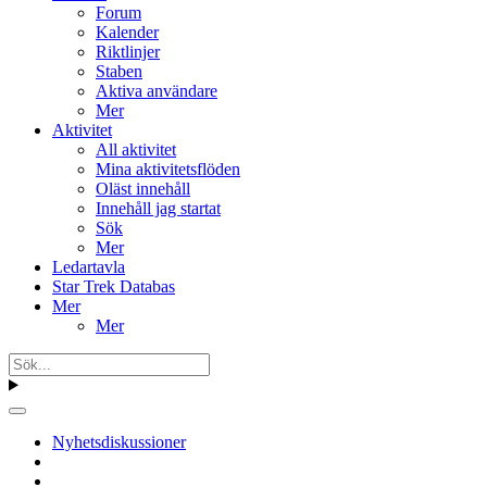
Forum
Kalender
Riktlinjer
Staben
Aktiva användare
Mer
Aktivitet
All aktivitet
Mina aktivitetsflöden
Oläst innehåll
Innehåll jag startat
Sök
Mer
Ledartavla
Star Trek Databas
Mer
Mer
Nyhetsdiskussioner