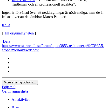
gentleman och en proffessionell redaktör".
Ingen är förvånad över att neddragningar är nödvändiga, men de är
ledsna över att det drabbar Marco Palmieri.
Källa
[
Till originalnyheten
]
Dela
https://www.startrekdb.se/forum/topic/3853-reaktioner-p%C3%A5-
att-palmieri-avskedades/
More sharing options...
Följare
0
Gå till ämneslista
All aktivitet
Hem