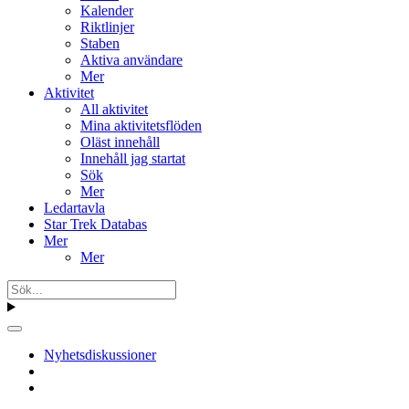
Kalender
Riktlinjer
Staben
Aktiva användare
Mer
Aktivitet
All aktivitet
Mina aktivitetsflöden
Oläst innehåll
Innehåll jag startat
Sök
Mer
Ledartavla
Star Trek Databas
Mer
Mer
Nyhetsdiskussioner