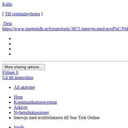
Källa
[
Till originalnyheten
]
Dela
https://www.startrekdb.se/forum/topic/3871-intervju-med-textf%C3%B6r
More sharing options...
Följare
0
Gå till ämneslista
All aktivitet
Hem
Kommunikationscentrat
Arkivet
Nyhetsdiskussioner
Intervju med textförfattaren till Star Trek Online
Språk