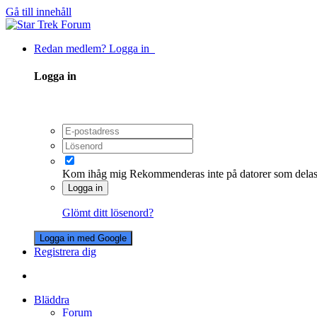
Gå till innehåll
Redan medlem? Logga in
Logga in
Kom ihåg mig
Rekommenderas inte på datorer som dela
Logga in
Glömt ditt lösenord?
Logga in med Google
Registrera dig
Bläddra
Forum