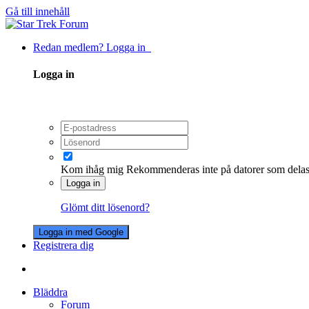
Gå till innehåll
Redan medlem? Logga in
Logga in
Kom ihåg mig
Rekommenderas inte på datorer som dela
Logga in
Glömt ditt lösenord?
Logga in med Google
Registrera dig
Bläddra
Forum