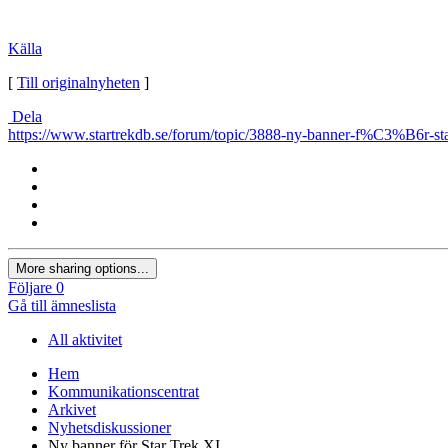
Källa
[
Till originalnyheten
]
Dela
https://www.startrekdb.se/forum/topic/3888-ny-banner-f%C3%B6r-star
More sharing options...
Följare
0
Gå till ämneslista
All aktivitet
Hem
Kommunikationscentrat
Arkivet
Nyhetsdiskussioner
Ny banner för Star Trek XI