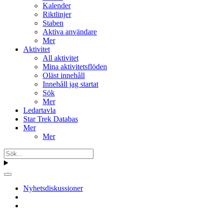
Kalender
Riktlinjer
Staben
Aktiva användare
Mer
Aktivitet
All aktivitet
Mina aktivitetsflöden
Oläst innehåll
Innehåll jag startat
Sök
Mer
Ledartavla
Star Trek Databas
Mer
Mer
Nyhetsdiskussioner