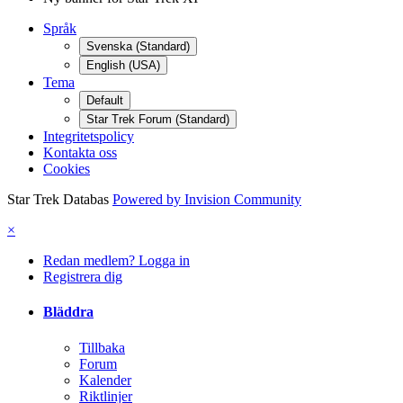
Språk
Svenska (Standard)
English (USA)
Tema
Default
Star Trek Forum (Standard)
Integritetspolicy
Kontakta oss
Cookies
Star Trek Databas
Powered by Invision Community
×
Redan medlem? Logga in
Registrera dig
Bläddra
Tillbaka
Forum
Kalender
Riktlinjer