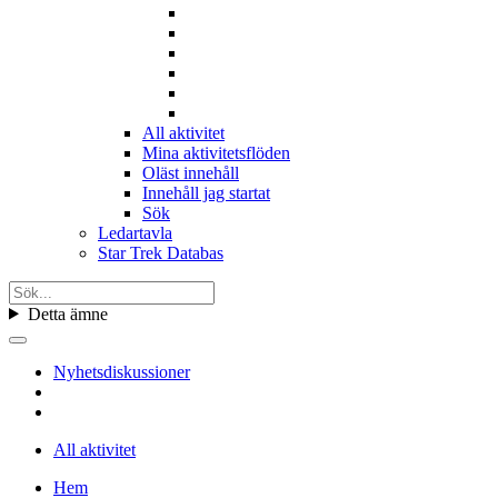
All aktivitet
Mina aktivitetsflöden
Oläst innehåll
Innehåll jag startat
Sök
Ledartavla
Star Trek Databas
Detta ämne
Nyhetsdiskussioner
All aktivitet
Hem