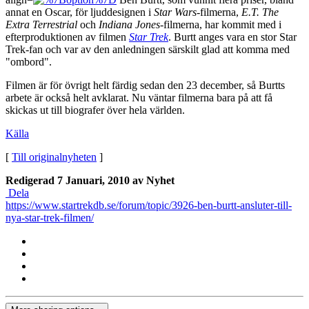
annat en Oscar, för ljuddesignen i
Star Wars
-filmerna,
E.T. The
Extra Terrestrial
och
Indiana Jones
-filmerna, har kommit med i
efterproduktionen av filmen
Star Trek
. Burtt anges vara en stor Star
Trek-fan och var av den anledningen särskilt glad att komma med
"ombord".
Filmen är för övrigt helt färdig sedan den 23 december, så Burtts
arbete är också helt avklarat. Nu väntar filmerna bara på att få
skickas ut till biografer över hela världen.
Källa
[
Till originalnyheten
]
Redigerad
7 Januari, 2010
av Nyhet
Dela
https://www.startrekdb.se/forum/topic/3926-ben-burtt-ansluter-till-
nya-star-trek-filmen/