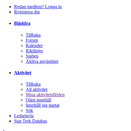
Redan medlem? Logga in
Registrera dig
Bläddra
Tillbaka
Forum
Kalender
Riktlinjer
Staben
Aktiva användare
Aktivitet
Tillbaka
All aktivitet
Mina aktivitetsflöden
Oläst innehåll
Innehåll jag startat
Sök
Ledartavla
Star Trek Databas
×