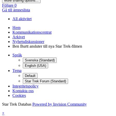
More sharing options...
Följare
0
Gå till ämneslista
All aktivitet
Hem
Kommunikationscentrat
Arkivet
Nyhetsdiskussioner
Ben Burtt ansluter till nya Star Trek-filmen
Språk
Svenska (Standard)
English (USA)
Tema
Default
Star Trek Forum (Standard)
Integritetspolicy
Kontakta oss
Cookies
Star Trek Databas
Powered by Invision Community
×