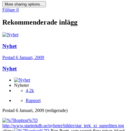
More sharing options...
Följare
0
Rekommenderade inlägg
Nyhet
Postad
6 Januari, 2009
Nyhet
Nyheter
4,2k
Rapport
Postad
6 Januari, 2009
(redigerade)
http://www.startrekdb.se/nyheter/bilder/star_trek_xi_superliten.jpg
align=
Ben Burtt, som vunnit flera priser, bland