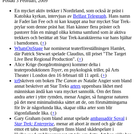
Postad
3 Februari, 2009
En mycket aktiv trekker i Nordirland, som också är präst i
Katolska kyrkan, intervjuas av
Belfast Telegraph
. Hans namn
är Fader Ian Fee och ni kan knappt ana hur mycket Star Trek-
prylar som denne präst har. Han känner flera präster och
pastorer från en mängd olika kristna samfund som är aktiva
trekkers och berättar att Star Trek-karaktärerna var hans hjältar
i barndomen. (
+
)
WhatsOnStage
har nominerat teaterföreställningen Hamlet,
där Patrick Stewart spelade Claudius, till priset "The Target
Live Best Regional Production". (
+
)
Alice Krige (borgdrottningen) kommer delta i
teaterproduktionen
Toyer
, en psykologisk triller, på Arts
Theater i London den 16 februari till 11 april. (
+
)
io9
skriven om boken
The Canon
av Natalie Angier som bland
annat beskriver att Star Treks
arters
uppenbara likhet med
människan ändå kan vara mycket sannolik. Om det finns
andra arter i yttre rymden, menar Angier, så fungerar naturen
på det mest minimalistiska sättet att de, om förutsättningarna
för liv är någorlunda lika, skapar olika arter som blir
iögonfallande lika. (
+
)
Gary Graham (som bland annat spelade
ambassadör Soval
i
Star Trek: Enterprise
, menar att abort är mord och går där
emot ett tabu som tydligen finns bland skådespelare i