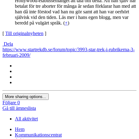
Hollywood-etablissemanget att tala om detta. Att han själv har
betalat för tre aborter för många år sedan förklarar han med att
han då inte förstod vad han nu gör samt att han var oerhört
självisk vid den tiden. Läs mer i hans egen blogg, men var
beredd på vulgärt språk. (
+
)
[
Till originalnyheten
]
Dela
https://www.startrekdb.se/forum/topic/3993-star-trek-i-rubrikerna-3-
februari-2009/
More sharing options...
Följare
0
Gå till ämneslista
All aktivitet
Hem
Kommunikationscentrat