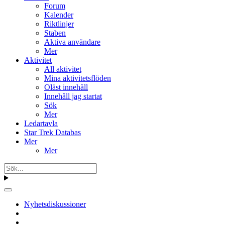
Forum
Kalender
Riktlinjer
Staben
Aktiva användare
Mer
Aktivitet
All aktivitet
Mina aktivitetsflöden
Oläst innehåll
Innehåll jag startat
Sök
Mer
Ledartavla
Star Trek Databas
Mer
Mer
Nyhetsdiskussioner