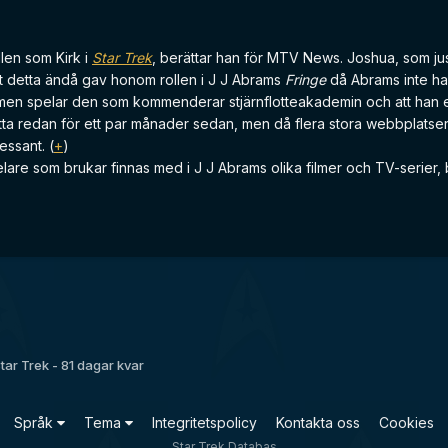
len som Kirk i
Star Trek
, berättar han för MTV News. Joshua, som jus
 att detta ändå gav honom rollen i J J Abrams
Fringe
då Abrams inte had
filmen spelar den som kommenderar stjärnflotteakademin och att han 
etta redan för ett par månader sedan, men då flera stora webbplatser
ressant. (
+
)
re som brukar finnas med i J J Abrams olika filmer och TV-serier, be
tar Trek - 81 dagar kvar
Språk
Tema
Integritetspolicy
Kontakta oss
Cookies
Star Trek Databas