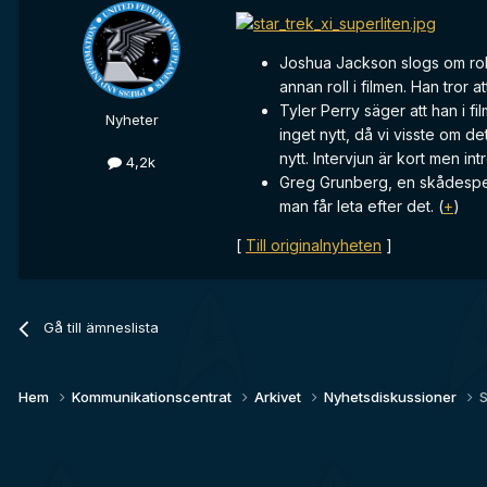
Joshua Jackson slogs om rol
annan roll i filmen. Han tror
Tyler Perry säger att han i 
Nyheter
inget nytt, då vi visste om d
nytt. Intervjun är kort men int
4,2k
Greg Grunberg, en skådespela
man får leta efter det. (
+
)
[
Till originalnyheten
]
Gå till ämneslista
Hem
Kommunikationscentrat
Arkivet
Nyhetsdiskussioner
S