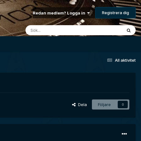
Registrera dig
Redan medlem? Logga in
All aktivitet
Dela
Följare
0