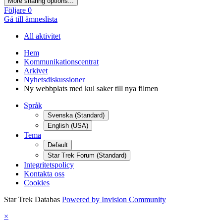
More sharing options...
Följare
0
Gå till ämneslista
All aktivitet
Hem
Kommunikationscentrat
Arkivet
Nyhetsdiskussioner
Ny webbplats med kul saker till nya filmen
Språk
Svenska (Standard)
English (USA)
Tema
Default
Star Trek Forum (Standard)
Integritetspolicy
Kontakta oss
Cookies
Star Trek Databas
Powered by Invision Community
×