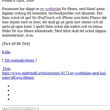
Postad
8 April, 2009
Paramount har släppt en
ny webbplats
för filmen, med bland annat
digitala verktyg för hemsidor, facebookprofiler och liknande. Det
finns också ett spel för iPodTouch och iPhone som heter
Phaser
där
man skjuter med en faser, det skall gå att spela mot vänner och att
spela på egen hand. I spelet finns också alla trailers och en massa
bilder för nya filmen inkluderade. Med tiden skall det också släppas
skärmsläckare, m.m.
(Tack till Mr Trek)
Källa
[
Till originalnyheten
]
Dela
https://www.startrekdb.se/forum/topic/4173-ny-webbplats-med-kul-
saker-till-nya-filmen/