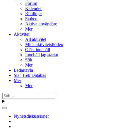
Forum
Kalender
Riktlinjer
Staben
Aktiva användare
Mer
Aktivitet
All aktivitet
Mina aktivitetsflöden
Oläst innehåll
Innehåll jag startat
Sök
Mer
Ledartavla
Star Trek Databas
Mer
Mer
Nyhetsdiskussioner