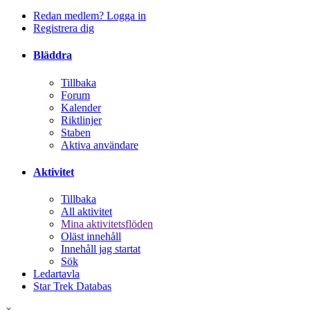
Redan medlem? Logga in
Registrera dig
Bläddra
Tillbaka
Forum
Kalender
Riktlinjer
Staben
Aktiva användare
Aktivitet
Tillbaka
All aktivitet
Mina aktivitetsflöden
Oläst innehåll
Innehåll jag startat
Sök
Ledartavla
Star Trek Databas
×