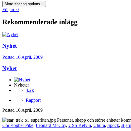
More sharing options...
Följare
0
Rekommenderade inlägg
Nyhet
Postad
16 April, 2009
Nyhet
Nyheter
4,2k
Rapport
Postad
16 April, 2009
Personer, skepp och större enheter komme
Christopher Pike
,
Leonard McCoy
,
USS Kelvin
,
Uhura
,
Spock
,
stjär