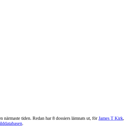
n närmaste tiden. Redan har 8 dossiers lämnats ut, för
James T Kirk
,
ilddatabasen
.