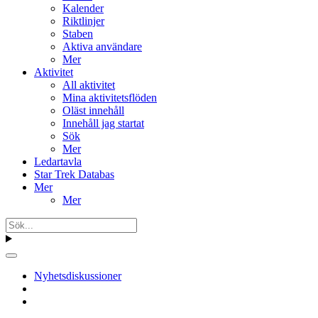
Kalender
Riktlinjer
Staben
Aktiva användare
Mer
Aktivitet
All aktivitet
Mina aktivitetsflöden
Oläst innehåll
Innehåll jag startat
Sök
Mer
Ledartavla
Star Trek Databas
Mer
Mer
Nyhetsdiskussioner