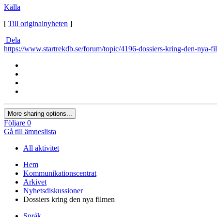
Källa
[
Till originalnyheten
]
Dela
https://www.startrekdb.se/forum/topic/4196-dossiers-kring-den-nya-fi
More sharing options...
Följare
0
Gå till ämneslista
All aktivitet
Hem
Kommunikationscentrat
Arkivet
Nyhetsdiskussioner
Dossiers kring den nya filmen
Språk