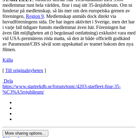
medlemmar runt hela världen, firar i maj sitt 35-årsjubileum. Om ni
funderar på medlemskap, så läs mer om den europeiska grenen av
föreningen,
Region 9
. Medlemskap anmäls dock direkt via
huvudföreningens sida. De har ingen aktivitet i Sverige, men det har
i varje fall tidigare funnits medlemmar även här. Föreningen har
även fått möjligheten att (i begränsad omfattning) exklusivt vara med
vid USA-premiärens röda matta, så den är både officiellt godkänd
av Paramount/CBS såväl som uppskattad av teamet bakom den nya
filmen.
Källa
[
Till originalnyheten
]
Dela
https://www.startrekdb.se/forum/topic/4203-starfleet-firar-35-
%C3%A5rsjubileum/
More sharing options...