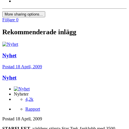
More sharing options...
Följare
0
Rekommenderade inlägg
Nyhet
Postad
18 April, 2009
Nyhet
Nyheter
4,2k
Rapport
Postad
18 April, 2009
STARFLEET
, världens största Star Trek-fanklubb med 3500