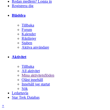
Redan medlem? Logga in
Registrera dig
Bläddra
Tillbaka
Forum
Kalender
Riktlinjer
Staben
Aktiva användare
Aktivitet
Tillbaka
All aktivitet
Mina aktivitetsflöden
Oläst innehåll
Innehåll jag startat
Sök
Ledartavla
Star Trek Databas
×