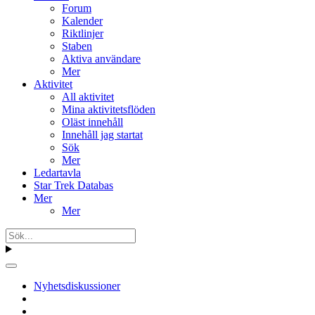
Forum
Kalender
Riktlinjer
Staben
Aktiva användare
Mer
Aktivitet
All aktivitet
Mina aktivitetsflöden
Oläst innehåll
Innehåll jag startat
Sök
Mer
Ledartavla
Star Trek Databas
Mer
Mer
Nyhetsdiskussioner