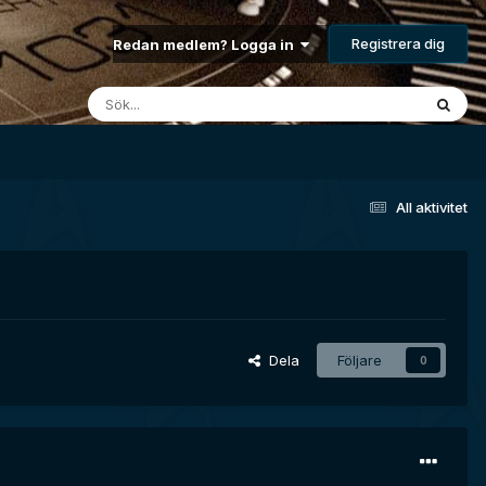
Registrera dig
Redan medlem? Logga in
All aktivitet
Dela
Följare
0