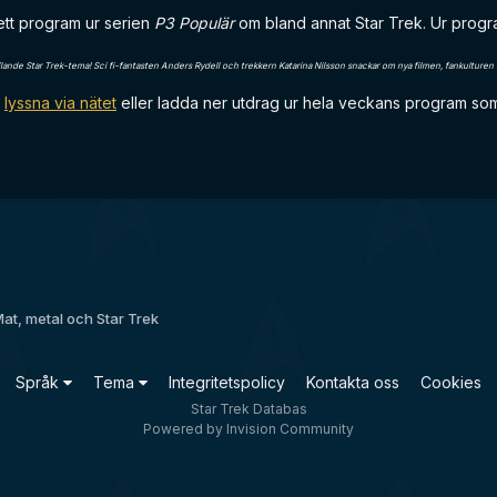
 ett program ur serien
P3 Populär
om bland annat Star Trek. Ur progra
fflande Star Trek-tema! Sci fi-fantasten Anders Rydell och trekkern Katarina Nilsson snackar om nya filmen, fankulturen o
t
lyssna via nätet
eller ladda ner utdrag ur hela veckans program s
at, metal och Star Trek
Språk
Tema
Integritetspolicy
Kontakta oss
Cookies
Star Trek Databas
Powered by Invision Community