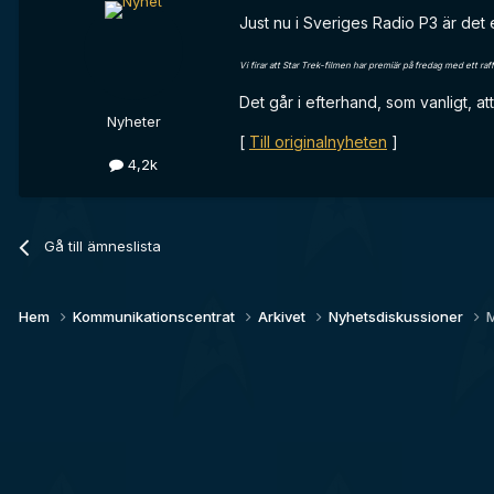
Just nu i Sveriges Radio P3 är det
Vi firar att Star Trek-filmen har premiär på fredag med ett ra
Det går i efterhand, som vanligt, at
Nyheter
[
Till originalnyheten
]
4,2k
Gå till ämneslista
Hem
Kommunikationscentrat
Arkivet
Nyhetsdiskussioner
M