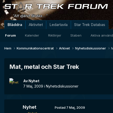
Bläddra
Aktivitet
Ledartavla
Star Trek Databas
Forum
Kalender
Riktlinjer
Staben
Aktiva använ
Hem
Kommunikationscentrat
Arkivet
Nyhetsdiskussioner
M
Mat, metal och Star Trek
Av
Nyhet
7 Maj, 2009
i
Nyhetsdiskussioner
Nyhet
Postad
7 Maj, 2009