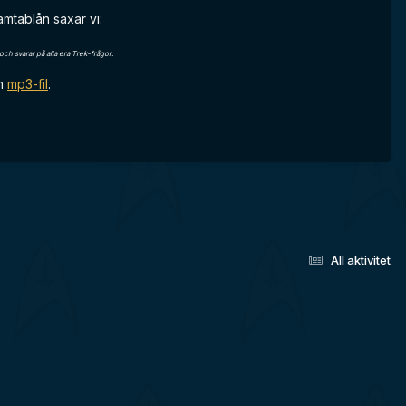
mtablån saxar vi:
ch svarar på alla era Trek-frågor.
om
mp3-fil
.
All aktivitet