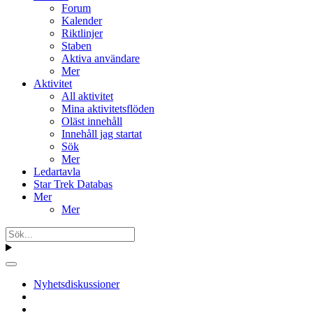
Forum
Kalender
Riktlinjer
Staben
Aktiva användare
Mer
Aktivitet
All aktivitet
Mina aktivitetsflöden
Oläst innehåll
Innehåll jag startat
Sök
Mer
Ledartavla
Star Trek Databas
Mer
Mer
Nyhetsdiskussioner