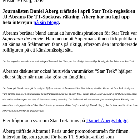
Postad
30 Maj, 2009
Journalisten Daniel Åberg träffade i april Star Trek-regissören
JJ Abrams för TT-Spektras räkning. Åberg har nu lagt upp
hela intervjun
på sin blogg
.
Abrams berättar bland annat att huvudinspirationen för Star Trek var
Superman the movie
. Han menar att Superman-filmen fick publiken
att känna att Stålmannen fanns på riktigt, eftersom den introducerade
rollfiguren på ett känslomässigt sätt.
Det har nog alltid varit det som varit mitt problem med Star Trek, det har aldrig känts verkligt för mig, det har känts som Star Trek.
Abrams diskuterar också huruvida varumärket “Star Trek” hjälper
eller stjälper när man ska göra en långfilm.
Det beror på. Om det man gör är dåligt så hjälper det inte att ha namnet Star Trek i titeln, särskilt i länder där Star Trek aldrig har
varit särskilt stort. Men om man rider på en framgångsvåg är det så klart bra. Funkar det så… Star Trek har ju otrolig potential, men
alla trodde att konceptet var dött, så det var en otrolig utmaning. Det hade varit enklare att inte göra den här filmen. För mig som
biobesökare när jag hör titeln “Star Trek” är min spontana reaktion “nej”. Helt ärligt. Men det jag tycker är intressant är att det bara
behövs en liten grej för att ändra det där.
Fler frågor och svar om Star Trek finns på
Daniel Åbergs blogg
.
Åberg träffade Abrams i Paris under promotionturnén för filmen.
Intervjun låg som grund för hans TT Spektra-artikel som