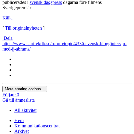
publicerades i
svensk dagspress
dagarna före filmens
Sverigepremiär.
Källa
[
Till originalnyheten
]
Dela
https://www.startrekdb.se/forum/topic/4336-svensk-bloggintervju-
med-jj-abrams/
More sharing options...
Följare
0
Gå till ämneslista
All aktivitet
Hem
Kommunikationscentrat
Arkivet