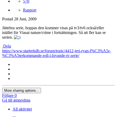
570
Rapport
Postad
28 Juni, 2009
Jättebra serie, hoppas den kommer visas på tv3/tv6 också/eller
istället för Viasat nature/crime i fortsättningen. Så att fler kan se
serien.
Dela
https://www.startrekdb.se/forum/topic/4412-jeri-ryan-f%C3%A5r-
%C3%A5terkommande-roll-i-lovande-tv-serie/
More sharing options...
Följare
0
Gå till ämneslista
All aktivitet