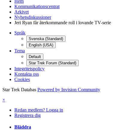
Hem
Kommunikationscentrat
Arkivet
Nyhetsdiskussioner
Jeri Ryan får återkommande roll i lovande TV-serie
Språk
Svenska (Standard)
English (USA)
Tema
Default
Star Trek Forum (Standard)
Integritetspolicy
Kontakta oss
Cookies
Star Trek Databas
Powered by Invision Community
×
Redan medlem? Logga in
Registrera dig
Bläddra