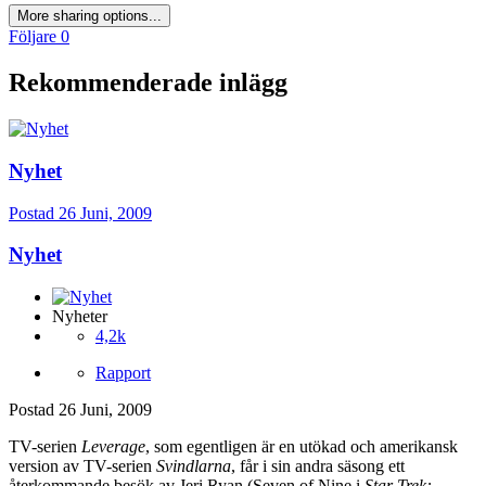
More sharing options...
Följare
0
Rekommenderade inlägg
Nyhet
Postad
26 Juni, 2009
Nyhet
Nyheter
4,2k
Rapport
Postad
26 Juni, 2009
TV-serien
Leverage
, som egentligen är en utökad och amerikansk
version av TV-serien
Svindlarna
, får i sin andra säsong ett
återkommande besök av Jeri Ryan (Seven of Nine i
Star Trek: