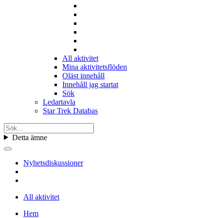
All aktivitet
Mina aktivitetsflöden
Oläst innehåll
Innehåll jag startat
Sök
Ledartavla
Star Trek Databas
Detta ämne
Nyhetsdiskussioner
All aktivitet
Hem